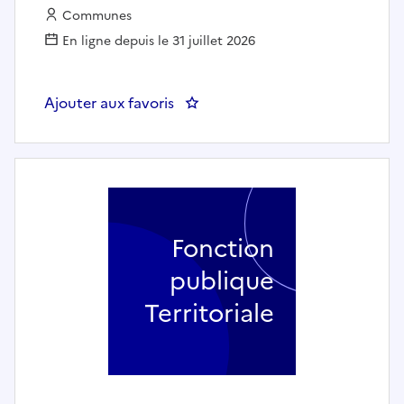
Employeur :
Communes
En ligne depuis le 31 juillet 2026
Ajouter aux favoris
: Secrétaire général de mairie
Fonction
publique
Territoriale