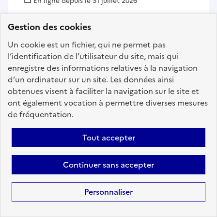
En ligne depuis le 31 juillet 2026
Gestion des cookies
Ajouter aux favoris
: Secrétaire général de mairie (
Un cookie est un fichier, qui ne permet pas
l’identification de l’utilisateur du site, mais qui
enregistre des informations relatives à la navigation
Précédent
1
17
18
19
20
d’un ordinateur sur un site. Les données ainsi
obtenues visent à faciliter la navigation sur le site et
21
22
23
200
Suivant
ont également vocation à permettre diverses mesures
de fréquentation.
Aller à la page
Tout accepter
Continuer sans accepter
Téléchargez dès à
présent l'application
Personnaliser
mobile “Choisir le