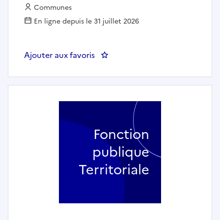
Employeur :
Communes
En ligne depuis le 31 juillet 2026
Ajouter aux favoris
: Secrétaire général de mairie (h
Fonction
publique
Territoriale