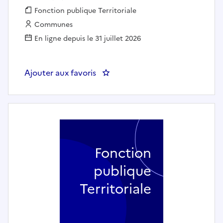
Fonction publique :
Fonction publique Territoriale
Employeur :
Communes
En ligne depuis le 31 juillet 2026
Ajouter aux favoris
: Secrétaire général de mairie (h/f)
Fonction
publique
Territoriale