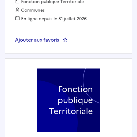
Fonction publique :
Fonction publique Territoriale
Employeur :
Communes
En ligne depuis le 31 juillet 2026
Ajouter aux favoris
: Directeur(trice) Général(e) Ad
Fonction
publique
Territoriale