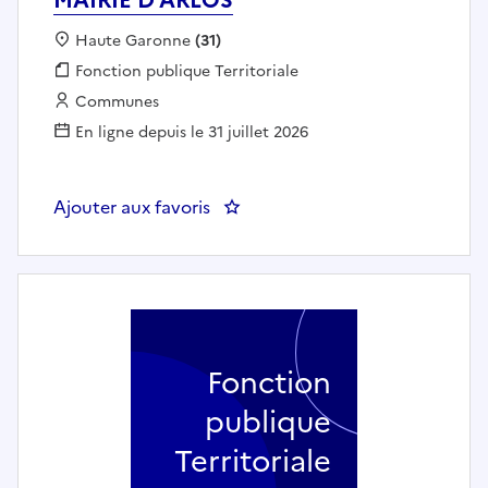
Localisation :
Haute Garonne
(31)
Fonction publique :
Fonction publique Territoriale
Employeur :
Communes
En ligne depuis le 31 juillet 2026
Ajouter aux favoris
: Secrétaire général de mairie (h
Fonction
publique
Territoriale