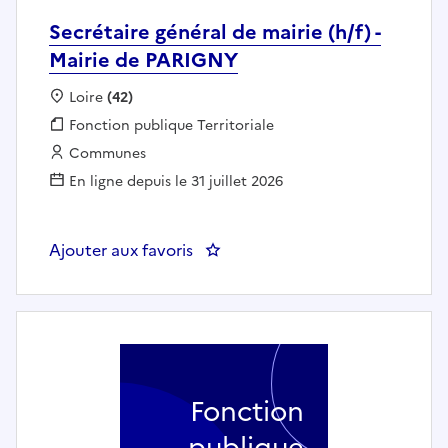
Secrétaire général de mairie (h/f) -
Mairie de PARIGNY
Localisation :
Loire
(42)
Fonction publique :
Fonction publique Territoriale
Employeur :
Communes
En ligne depuis le 31 juillet 2026
Ajouter aux favoris
: Secrétaire général de mairie (h
Fonction
publique