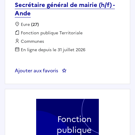
Secrétaire général de mairie (h/f) -
Ande
Localisation :
Eure
(27)
Fonction publique :
Fonction publique Territoriale
Employeur :
Communes
En ligne depuis le 31 juillet 2026
Ajouter aux favoris
: Secrétaire général de mairie (h/
Fonction
publique