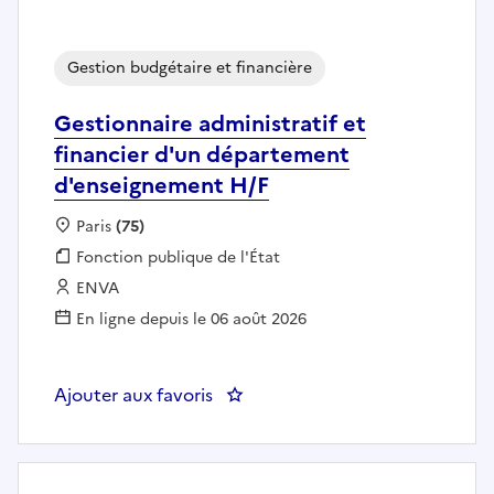
Gestion budgétaire et financière
Gestionnaire administratif et
financier d'un département
d'enseignement H/F
Localisation :
Paris
(75)
Fonction publique :
Fonction publique de l'État
Employeur :
ENVA
En ligne depuis le 06 août 2026
Ajouter aux favoris
: Gestionnaire administratif et