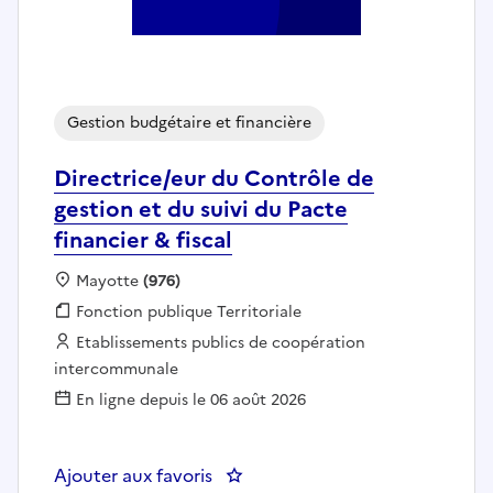
Gestion budgétaire et financière
Directrice/eur du Contrôle de
gestion et du suivi du Pacte
financier & fiscal
Localisation :
Mayotte
(976)
Fonction publique :
Fonction publique Territoriale
Employeur :
Etablissements publics de coopération
intercommunale
En ligne depuis le 06 août 2026
Ajouter aux favoris
: Directrice/eur du Contrôle de ge