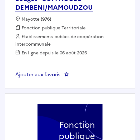
DEMBENI/MAMOUDZOU
Localisation :
Mayotte
(976)
Fonction publique :
Fonction publique Territoriale
Employeur :
Etablissements publics de coopération
intercommunale
En ligne depuis le 06 août 2026
Ajouter aux favoris
: Directrice/eur des Finance
Fonction
publique