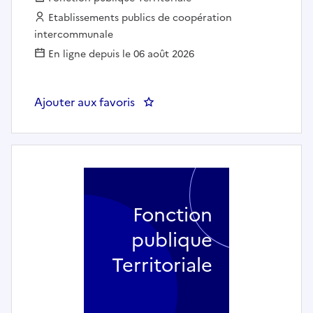
Employeur :
Etablissements publics de coopération
intercommunale
En ligne depuis le 06 août 2026
Ajouter aux favoris
: Directeur-trice adjoint(e) au
Fonction
publique
Territoriale