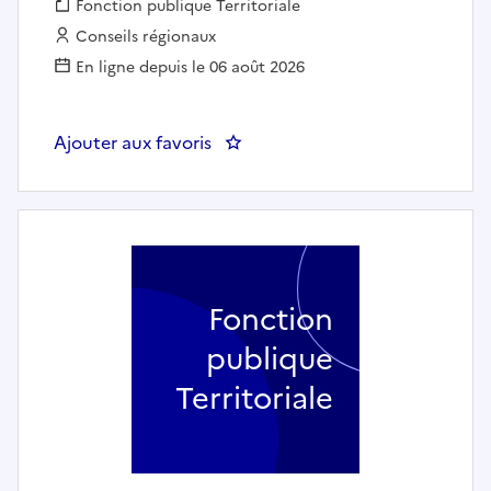
Fonction publique :
Fonction publique Territoriale
Employeur :
Conseils régionaux
En ligne depuis le 06 août 2026
Ajouter aux favoris
: Chef de service adjoint (H/
Fonction
publique
Territoriale