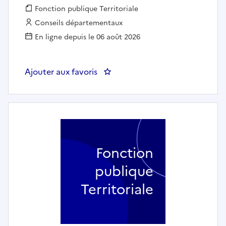
Fonction publique :
Fonction publique Territoriale
Employeur :
Conseils départementaux
En ligne depuis le 06 août 2026
Ajouter aux favoris
: UN DIRECTEUR DES FINANCES (H
Fonction
publique
Territoriale