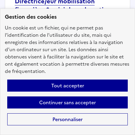
Directrice/eur mobilisation
financière & suivi des subventions -
Gestion des cookies
COM AGGLO
DEMBENI/MAMOUDZOU
Un cookie est un fichier, qui ne permet pas
l’identification de l’utilisateur du site, mais qui
Localisation :
Mayotte
(976)
enregistre des informations relatives à la navigation
Fonction publique :
Fonction publique Territoriale
d’un ordinateur sur un site. Les données ainsi
Employeur :
Etablissements publics de coopération
obtenues visent à faciliter la navigation sur le site et
intercommunale
ont également vocation à permettre diverses mesures
En ligne depuis le 06 août 2026
de fréquentation.
Tout accepter
Ajouter aux favoris
: Directrice/eur mobilisation
Continuer sans accepter
Précédent
1
2
3
4
5
6
Personnaliser
78
Suivant