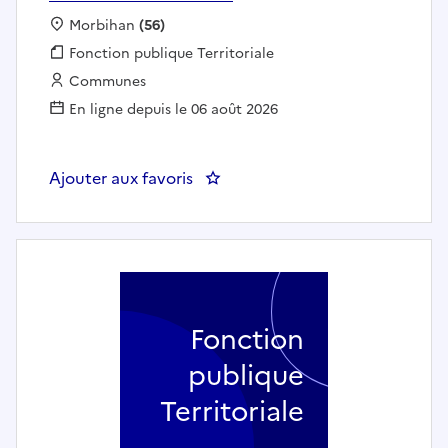
Localisation :
Morbihan
(56)
Fonction publique :
Fonction publique Territoriale
Employeur :
Communes
En ligne depuis le 06 août 2026
Ajouter aux favoris
: Responsable du service du bud
Fonction
publique
Territoriale