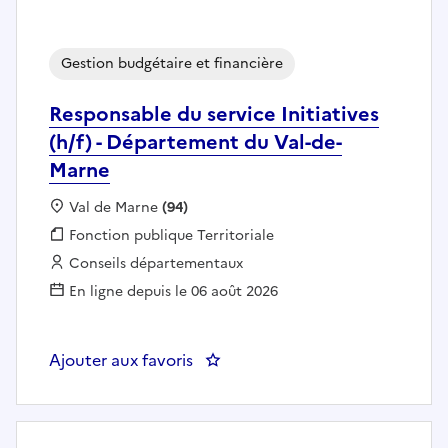
Gestion budgétaire et financière
Responsable du service Initiatives
(h/f) - Département du Val-de-
Marne
Localisation :
Val de Marne
(94)
Fonction publique :
Fonction publique Territoriale
Employeur :
Conseils départementaux
En ligne depuis le 06 août 2026
Ajouter aux favoris
: Responsable du service Initiat