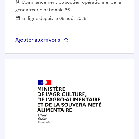
Employeur :
Commandement du soutien opérationnel de la
gendarmerie nationale 36
En ligne depuis le 06 août 2026
Ajouter aux favoris
: Chef(fe) du Bureau Dépenses Mil