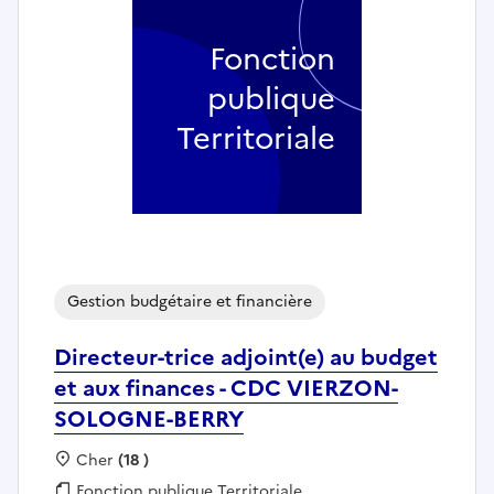
Fonction
publique
Territoriale
Gestion budgétaire et financière
Directeur-trice adjoint(e) au budget
et aux finances - CDC VIERZON-
SOLOGNE-BERRY
Localisation :
Cher
(18 )
Fonction publique :
Fonction publique Territoriale