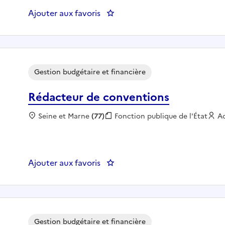
Ajouter aux favoris
: Gestionnaire SAH tarification
Gestion budgétaire et financière
Rédacteur de conventions
Localisation :
Seine et Marne
(77)
Fonction publique :
Fonction publique de l'État
E
A
Ajouter aux favoris
: Rédacteur de conventions
Gestion budgétaire et financière