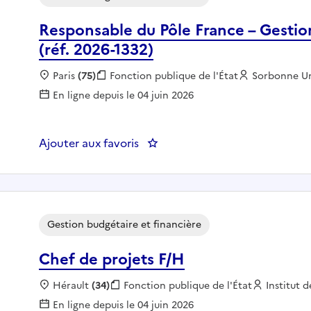
Responsable du Pôle France – Gestio
(réf. 2026-1332)
Localisation :
Paris
(75)
Fonction publique :
Fonction publique de l'État
Employeur :
Sorbonne Uni
En ligne depuis le 04 juin 2026
Ajouter aux favoris
: Responsable du Pôle France – 
Gestion budgétaire et financière
Chef de projets F/H
Localisation :
Hérault
(34)
Fonction publique :
Fonction publique de l'État
Employeu
Institut 
En ligne depuis le 04 juin 2026