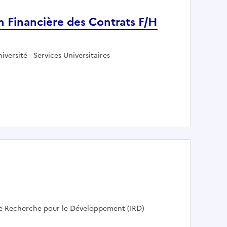
n Financière des Contrats F/H
versité– Services Universitaires
Gestion Financière des Contrats F/H (réf. 2026-1332)
r :
de Recherche pour le Développement (IRD)