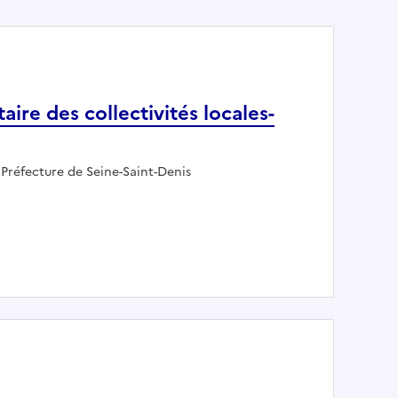
ire des collectivités locales-
Employeur :
Préfecture de Seine-Saint-Denis
budgétaire des collectivités locales-section contrôle budgé