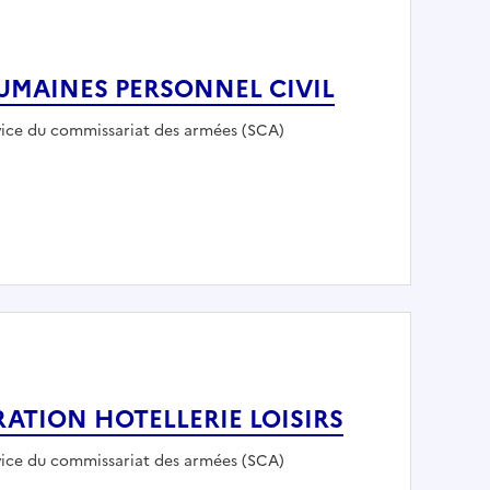
UMAINES PERSONNEL CIVIL
loyeur :
vice du commissariat des armées (SCA)
ES HUMAINES PERSONNEL CIVIL
ATION HOTELLERIE LOISIRS
loyeur :
vice du commissariat des armées (SCA)