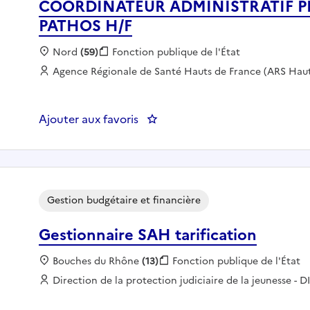
COORDINATEUR ADMINISTRATIF 
PATHOS H/F
Localisation :
Nord
(59)
Fonction publique :
Fonction publique de l'État
Employeur :
Agence Régionale de Santé Hauts de France (ARS Haut
Ajouter aux favoris
: COORDINATEUR ADMINISTRA
Gestion budgétaire et financière
Gestionnaire SAH tarification
Localisation :
Bouches du Rhône
(13)
Fonction publique :
Fonction publique de l'État
Employeur :
Direction de la protection judiciaire de la jeunesse - 