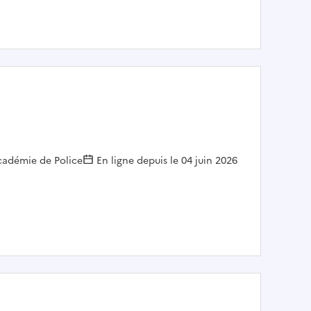
mployeur :
cadémie de Police
En ligne depuis le 04 juin 2026