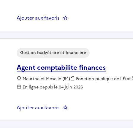
Ajouter aux favoris
: Chef de projets F/H
Gestion budgétaire et financière
Agent comptabilite finances
Localisation :
Meurthe et Moselle
(54)
Fonction publique :
Fonction publique de l'État
En ligne depuis le 04 juin 2026
Ajouter aux favoris
: Agent comptabilite finances