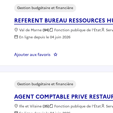
Gestion budgétaire et financière
REFERENT BUREAU RESSOURCES H
Localisation :
Val de Marne
(94)
Fonction publique :
Fonction publique de l'État
Emp
Ser
En ligne depuis le 04 juin 2026
Ajouter aux favoris
: REFERENT BUREAU RESSOURC
Gestion budgétaire et financière
AGENT COMPTABLE PRIVE RESTAUR
Localisation :
Ille et Vilaine
(35)
Fonction publique :
Fonction publique de l'État
Emp
Ser