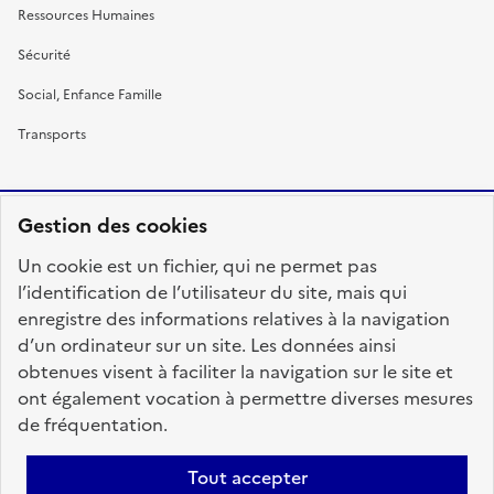
Ressources Humaines
Sécurité
Social, Enfance Famille
Transports
Gestion des cookies
RÉPUBLIQUE
Un cookie est un fichier, qui ne permet pas
FRANÇAISE
l’identification de l’utilisateur du site, mais qui
enregistre des informations relatives à la navigation
d’un ordinateur sur un site. Les données ainsi
obtenues visent à faciliter la navigation sur le site et
fonction-publique.gouv.fr
legifrance.gouv.fr
ont également vocation à permettre diverses mesures
de fréquentation.
gouvernement.fr
service-public.fr
data.gouv.fr
Tout accepter
Plan du site
Accessibilité : totalement conforme