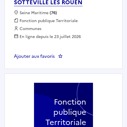
SOTTEVILLE LES ROUEN
Localisation :
Seine Maritime
(76)
Fonction publique :
Fonction publique Territoriale
Employeur :
Communes
En ligne depuis le 23 juillet 2026
Ajouter aux favoris
: UNE OU UN RESPONSABLE ACC
Fonction
publique
Territoriale