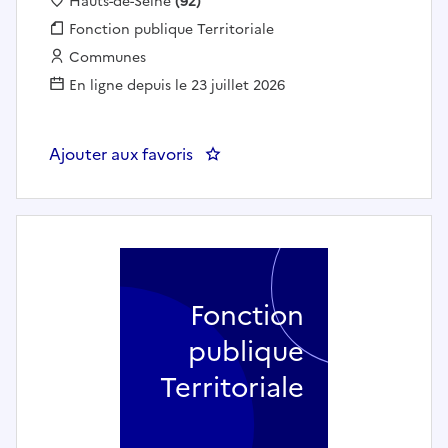
Localisation :
Hauts-de-Seine
(92)
Fonction publique :
Fonction publique Territoriale
Employeur :
Communes
En ligne depuis le 23 juillet 2026
Ajouter aux favoris
: Jardinier (h/f) - Courbevoie
Fonction
publique
Territoriale