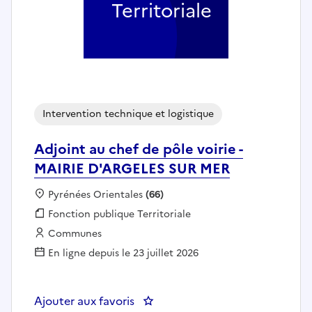
Territoriale
Intervention technique et logistique
Adjoint au chef de pôle voirie -
MAIRIE D'ARGELES SUR MER
Localisation :
Pyrénées Orientales
(66)
Fonction publique :
Fonction publique Territoriale
Employeur :
Communes
En ligne depuis le 23 juillet 2026
Ajouter aux favoris
: Adjoint au chef de pôle voiri