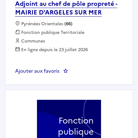
Adjoint au chef de pôle propreté -
MAIRIE D'ARGELES SUR MER
Localisation :
Pyrénées Orientales
(66)
Fonction publique :
Fonction publique Territoriale
Employeur :
Communes
En ligne depuis le 23 juillet 2026
Ajouter aux favoris
: Adjoint au chef de pôle propr
Fonction
publique