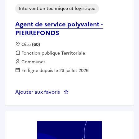
Intervention technique et logistique
Agent de service polyvalent -
PIERREFONDS
Localisation :
Oise
(60)
Fonction publique :
Fonction publique Territoriale
Employeur :
Communes
En ligne depuis le 23 juillet 2026
Ajouter aux favoris
: Agent de service polyvalent -