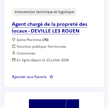
Intervention technique et logistique
Agent chargé de la propreté des
locaux - DEVILLE LES ROUEN
Localisation :
Seine Maritime
(76)
Fonction publique :
Fonction publique Territoriale
Employeur :
Communes
En ligne depuis le 23 juillet 2026
Ajouter aux favoris
: Agent chargé de la propreté d