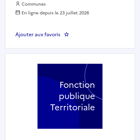
Employeur :
Communes
En ligne depuis le 23 juillet 2026
Ajouter aux favoris
: Agent propreté (h/f) - Mairie de
Fonction
publique
Territoriale