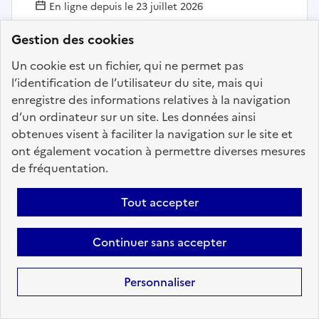
En ligne depuis le 23 juillet 2026
Gestion des cookies
Ajouter aux favoris
: Agent des interventions techniq
Un cookie est un fichier, qui ne permet pas
l’identification de l’utilisateur du site, mais qui
enregistre des informations relatives à la navigation
d’un ordinateur sur un site. Les données ainsi
Précédent
1
157
158
159
obtenues visent à faciliter la navigation sur le site et
160
161
162
163
200
ont également vocation à permettre diverses mesures
Suivant
de fréquentation.
Aller à la page
Tout accepter
Continuer sans accepter
Personnaliser
Téléchargez dès à
présent l'application