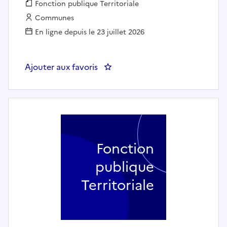
Fonction publique :
Fonction publique Territoriale
Employeur :
Communes
En ligne depuis le 23 juillet 2026
Ajouter aux favoris
: UNE AGENTE OU UN AGENT DE
Fonction
publique
Territoriale