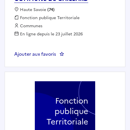
Localisation :
Haute Savoie
(74)
Fonction publique :
Fonction publique Territoriale
Employeur :
Communes
En ligne depuis le 23 juillet 2026
Ajouter aux favoris
: Agent d'entretien polyvalen
Fonction
publique
Territoriale