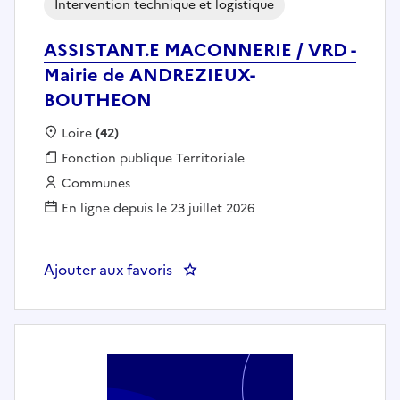
Intervention technique et logistique
ASSISTANT.E MACONNERIE / VRD -
Mairie de ANDREZIEUX-
BOUTHEON
Localisation :
Loire
(42)
Fonction publique :
Fonction publique Territoriale
Employeur :
Communes
En ligne depuis le 23 juillet 2026
Ajouter aux favoris
: ASSISTANT.E MACONNERIE / 