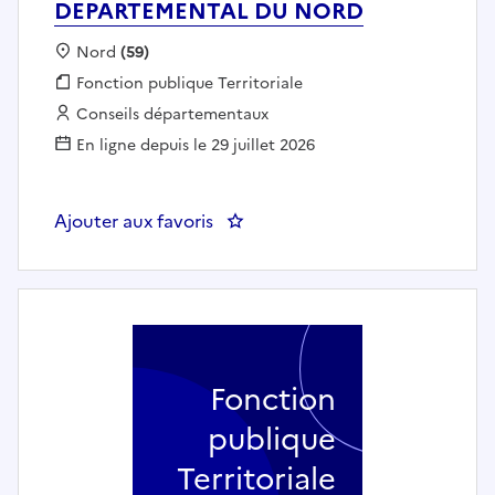
DEPARTEMENTAL DU NORD
Localisation :
Nord
(59)
Fonction publique :
Fonction publique Territoriale
Employeur :
Conseils départementaux
En ligne depuis le 29 juillet 2026
Ajouter aux favoris
: Second de cuisine - CONSEI
Fonction
publique
Territoriale