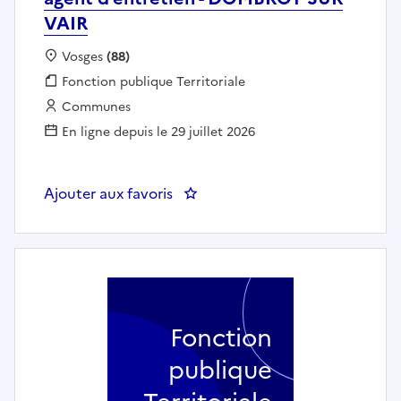
VAIR
Localisation :
Vosges
(88)
Fonction publique :
Fonction publique Territoriale
Employeur :
Communes
En ligne depuis le 29 juillet 2026
Ajouter aux favoris
: agent d'entretien - DOMBROT 
Fonction
publique