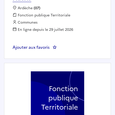
Localisation :
Ardèche
(07)
Fonction publique :
Fonction publique Territoriale
Employeur :
Communes
En ligne depuis le 29 juillet 2026
Ajouter aux favoris
: Agent technique Voirie - MAIR
Fonction
publique
Territoriale