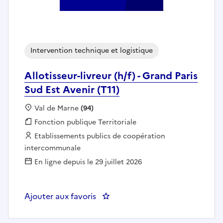
Intervention technique et logistique
Allotisseur-livreur (h/f) - Grand Paris
Sud Est Avenir (T11)
Localisation :
Val de Marne
(94)
Fonction publique :
Fonction publique Territoriale
Employeur :
Etablissements publics de coopération
intercommunale
En ligne depuis le 29 juillet 2026
Ajouter aux favoris
: Allotisseur-livreur (h/f) - Grand 