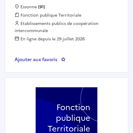
Localisation :
Essonne
(91)
Fonction publique :
Fonction publique Territoriale
Employeur :
Etablissements publics de coopération
intercommunale
En ligne depuis le 29 juillet 2026
Ajouter aux favoris
: Seconde d'office (17h30/35h0
Fonction
publique
Territoriale