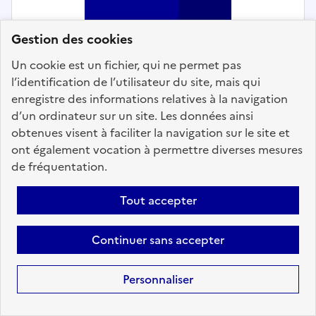
Gestion des cookies
Un cookie est un fichier, qui ne permet pas
l’identification de l’utilisateur du site, mais qui
Intervention technique et logistique
enregistre des informations relatives à la navigation
d’un ordinateur sur un site. Les données ainsi
Agent polyvalent de maintenance
obtenues visent à faciliter la navigation sur le site et
des VRD - Communauté de
ont également vocation à permettre diverses mesures
Communes Roumois Seine
de fréquentation.
Localisation :
Eure
(27)
Tout accepter
Fonction publique :
Fonction publique Territoriale
Employeur :
Etablissements publics de coopération
Continuer sans accepter
intercommunale
En ligne depuis le 29 juillet 2026
Personnaliser
Ajouter aux favoris
: Agent polyvalent de mainten