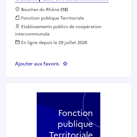
Localisation :
Bouches du Rhône
(13)
Fonction publique :
Fonction publique Territoriale
Employeur :
Etablissements publics de coopération
intercommunale
En ligne depuis le 29 juillet 2026
Ajouter aux favoris
: Conductrice/Conducteur de tra
Fonction
publique
Territoriale