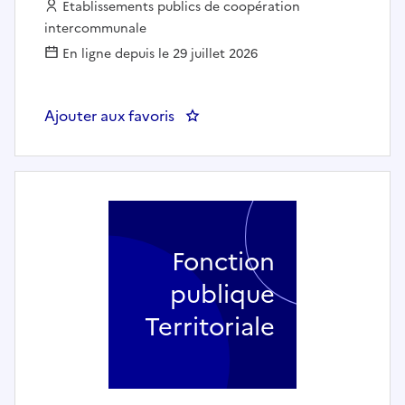
Employeur :
Etablissements publics de coopération
intercommunale
En ligne depuis le 29 juillet 2026
Ajouter aux favoris
: Ripeur - Perpignan Méditerran
Fonction
publique
Territoriale