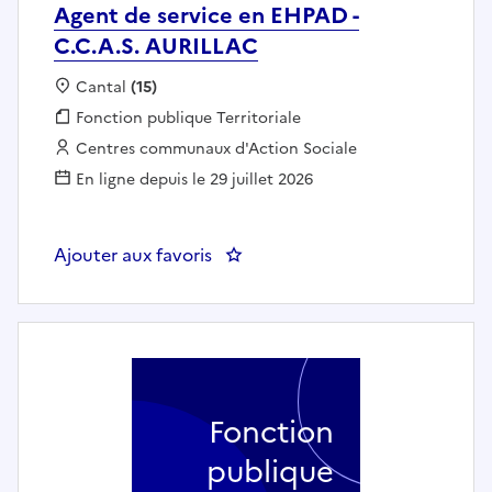
Agent de service en EHPAD -
C.C.A.S. AURILLAC
Localisation :
Cantal
(15)
Fonction publique :
Fonction publique Territoriale
Employeur :
Centres communaux d'Action Sociale
En ligne depuis le 29 juillet 2026
Ajouter aux favoris
: Agent de service en EHPAD - C
Fonction
publique