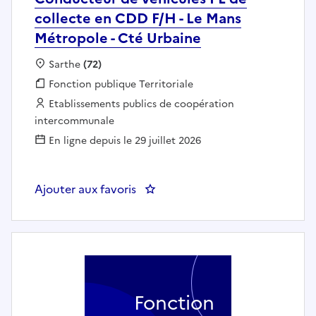
collecte en CDD F/H - Le Mans
Métropole - Cté Urbaine
Localisation :
Sarthe
(72)
Fonction publique :
Fonction publique Territoriale
Employeur :
Etablissements publics de coopération
intercommunale
En ligne depuis le 29 juillet 2026
Ajouter aux favoris
: Conducteur de véhicules PL de
Fonction