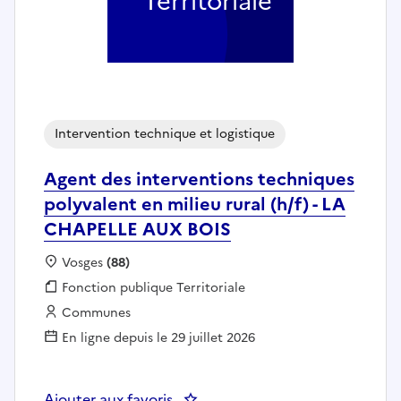
Territoriale
Intervention technique et logistique
Agent des interventions techniques
polyvalent en milieu rural (h/f) - LA
CHAPELLE AUX BOIS
Localisation :
Vosges
(88)
Fonction publique :
Fonction publique Territoriale
Employeur :
Communes
En ligne depuis le 29 juillet 2026
Ajouter aux favoris
: Agent des interventions techni