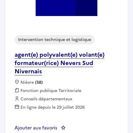
Intervention technique et logistique
agent(e) polyvalent(e) volant(e)
formateur(rice) Nevers Sud
Nivernais
Localisation :
Nièvre
(58)
Fonction publique :
Fonction publique Territoriale
Employeur :
Conseils départementaux
En ligne depuis le 29 juillet 2026
Ajouter aux favoris
: agent(e) polyvalent(e) volant(e