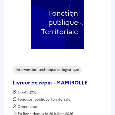
Fonction
publique
Territoriale
Intervention technique et logistique
Livreur de repas - MAMIROLLE
Localisation :
Doubs
(25)
Fonction publique :
Fonction publique Territoriale
Employeur :
Communes
En ligne depuis le 29 juillet 2026