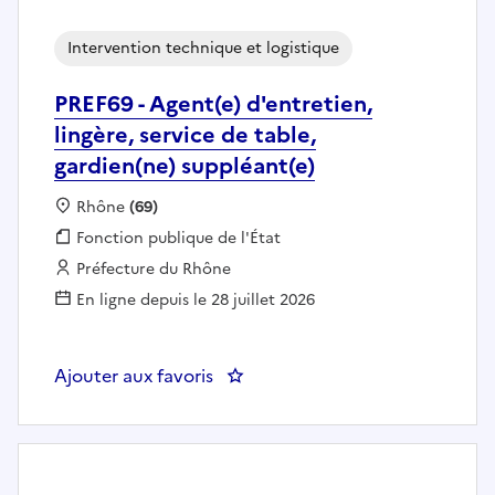
Intervention technique et logistique
PREF69 - Agent(e) d'entretien,
lingère, service de table,
gardien(ne) suppléant(e)
Localisation :
Rhône
(69)
Fonction publique :
Fonction publique de l'État
Employeur :
Préfecture du Rhône
En ligne depuis le 28 juillet 2026
Ajouter aux favoris
: PREF69 - Agent(e) d'entretien, l