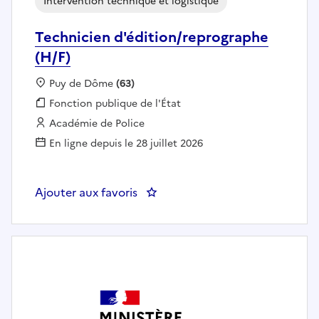
Intervention technique et logistique
Technicien d'édition/reprographe
(H/F)
Localisation :
Puy de Dôme
(63)
Fonction publique :
Fonction publique de l'État
Employeur :
Académie de Police
En ligne depuis le 28 juillet 2026
Ajouter aux favoris
: Technicien d'édition/reprograp