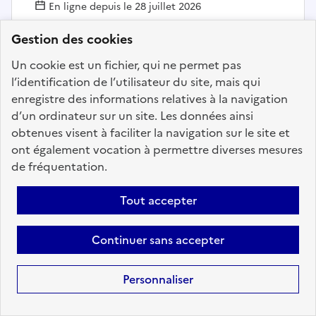
En ligne depuis le 28 juillet 2026
Gestion des cookies
Ajouter aux favoris
: SEC-GEN - Régulateur autom
Un cookie est un fichier, qui ne permet pas
l’identification de l’utilisateur du site, mais qui
enregistre des informations relatives à la navigation
d’un ordinateur sur un site. Les données ainsi
Précédent
1
74
75
76
77
obtenues visent à faciliter la navigation sur le site et
78
79
80
200
Suivant
ont également vocation à permettre diverses mesures
de fréquentation.
Aller à la page
Tout accepter
Continuer sans accepter
Téléchargez dès à
Personnaliser
présent l'application
mobile “Choisir le