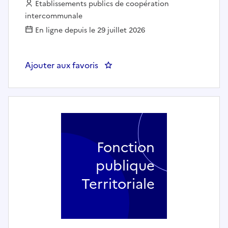
Employeur :
Etablissements publics de coopération
intercommunale
En ligne depuis le 29 juillet 2026
Ajouter aux favoris
: Technicien études et travaux 
Fonction
publique
Territoriale