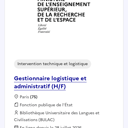
Intervention technique et logistique
Gestionnaire logistique et
administratif (H/F)
Localisation :
Paris
(75)
Fonction publique :
Fonction publique de l'État
Employeur :
Bibliothèque Universitaire des Langues et
Civilisations (BULAC)
En ligne depuis le 28 juillet 2026