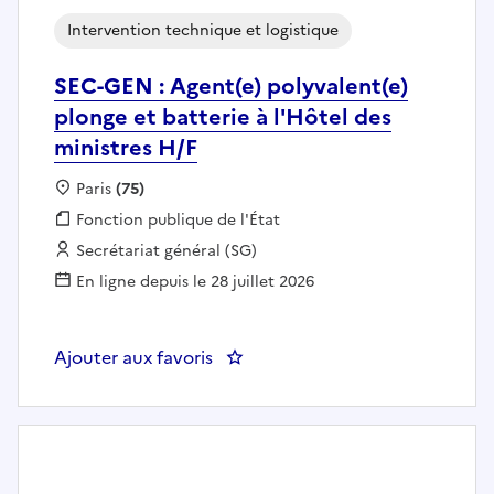
Intervention technique et logistique
SEC-GEN : Agent(e) polyvalent(e)
plonge et batterie à l'Hôtel des
ministres H/F
Localisation :
Paris
(75)
Fonction publique :
Fonction publique de l'État
Employeur :
Secrétariat général (SG)
En ligne depuis le 28 juillet 2026
Ajouter aux favoris
: SEC-GEN : Agent(e) polyvalent(e