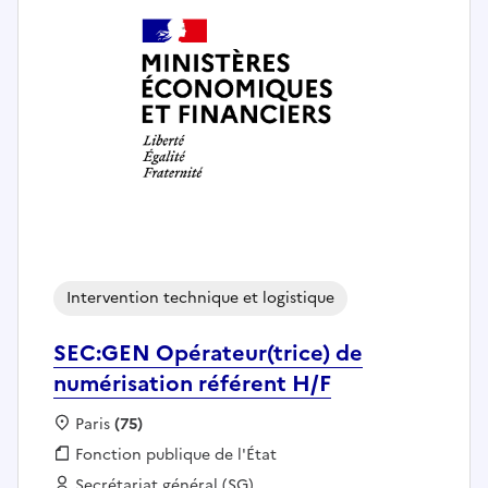
Intervention technique et logistique
SEC:GEN Opérateur(trice) de
numérisation référent H/F
Localisation :
Paris
(75)
Fonction publique :
Fonction publique de l'État
Employeur :
Secrétariat général (SG)