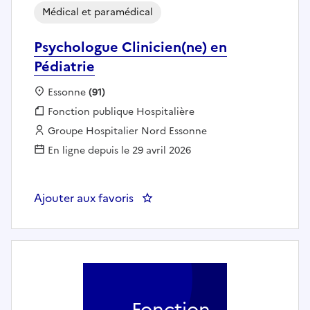
Médical et paramédical
Psychologue Clinicien(ne) en
Pédiatrie
Localisation :
Essonne
(91)
Fonction publique :
Fonction publique Hospitalière
Employeur :
Groupe Hospitalier Nord Essonne
En ligne depuis le 29 avril 2026
Ajouter aux favoris
: Psychologue Clinicien(ne) en Pé
Fonction