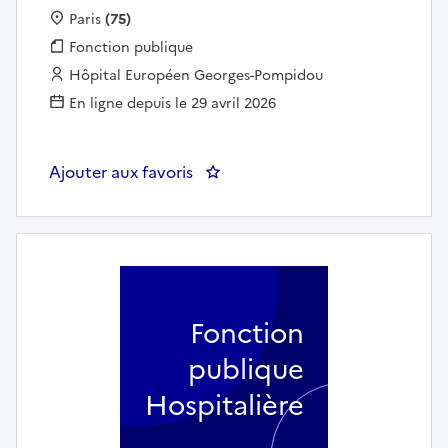
Localisation :
Paris
(75)
Fonction publique :
Fonction publique
Employeur :
Hôpital Européen Georges-Pompidou
En ligne depuis le 29 avril 2026
Ajouter aux favoris
: Infirmier en Nutrition Hopital 
Fonction
publique
Hospitalière