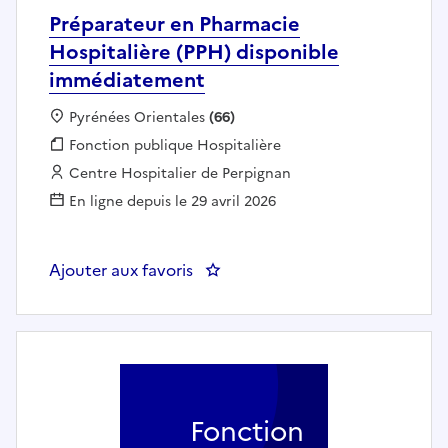
Préparateur en Pharmacie
Hospitalière (PPH) disponible
immédiatement
Localisation :
Pyrénées Orientales
(66)
Fonction publique :
Fonction publique Hospitalière
Employeur :
Centre Hospitalier de Perpignan
En ligne depuis le 29 avril 2026
Ajouter aux favoris
: Préparateur en Pharmacie Hosp
Fonction