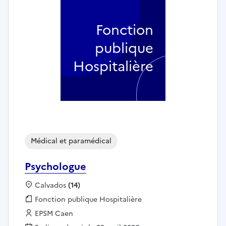
Fonction
publique
Hospitalière
Médical et paramédical
Psychologue
Localisation :
Calvados
(14)
Fonction publique :
Fonction publique Hospitalière
Employeur :
EPSM Caen