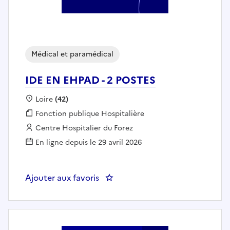
Médical et paramédical
IDE EN EHPAD - 2 POSTES
Localisation :
Loire
(42)
Fonction publique :
Fonction publique Hospitalière
Employeur :
Centre Hospitalier du Forez
En ligne depuis le 29 avril 2026
Ajouter aux favoris
: IDE EN EHPAD - 2 POSTES