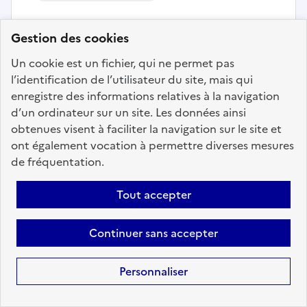
CADRE DE SANTE
Gestion des cookies
Localisation :
Guadeloupe
(971)
Un cookie est un fichier, qui ne permet pas
Fonction publique :
Fonction publique Hospitalière
l’identification de l’utilisateur du site, mais qui
Employeur :
CENTRE HOSPITALIER MAURICE SELBONNE
enregistre des informations relatives à la navigation
En ligne depuis le 28 avril 2026
d’un ordinateur sur un site. Les données ainsi
obtenues visent à faciliter la navigation sur le site et
ont également vocation à permettre diverses mesures
Ajouter aux favoris
: CADRE DE SANTE
de fréquentation.
Tout accepter
Précédent
1
168
169
170
171
Continuer sans accepter
172
173
174
200
Suivant
Personnaliser
Aller à la page