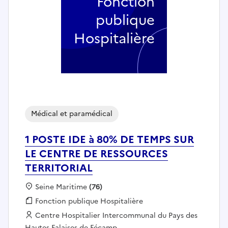
Fonction
publique
Hospitalière
Médical et paramédical
1 POSTE IDE à 80% DE TEMPS SUR
LE CENTRE DE RESSOURCES
TERRITORIAL
Localisation :
Seine Maritime
(76)
Fonction publique :
Fonction publique Hospitalière
Employeur :
Centre Hospitalier Intercommunal du Pays des
Hautes Falaises de Fécamp