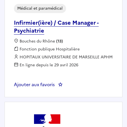
Médical et paramédical
Infirmier(ière) / Case Manager -
Psychiatrie
Localisation :
Bouches du Rhône
(13)
Fonction publique :
Fonction publique Hospitalière
Employeur :
HOPITAUX UNIVERSITAIRE DE MARSEILLE APHM
En ligne depuis le 29 avril 2026
Ajouter aux favoris
: Infirmier(ière) / Case Manager - 