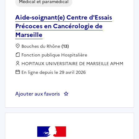
Médical et paramédical
Aide-soignant(e) Centre d'Essais
Précoces en Cancérologie de
Marseille
Localisation :
Bouches du Rhône
(13)
Fonction publique :
Fonction publique Hospitalière
Employeur :
HOPITAUX UNIVERSITAIRE DE MARSEILLE APHM
En ligne depuis le 29 avril 2026
Ajouter aux favoris
: Aide-soignant(e) Centre d'Essai