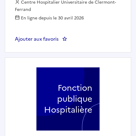
Employeur :
Centre Hospitalier Universitaire de Clermont-
Ferrand
En ligne depuis le 30 avril 2026
Ajouter aux favoris
: INFIRMIER.E DE COORDINATIO
Fonction
publique
Hospitalière