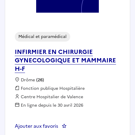
Médical et paramédical
INFIRMIER EN CHIRURGIE
GYNECOLOGIQUE ET MAMMAIRE
H-F
Localisation :
Drôme
(26)
Fonction publique :
Fonction publique Hospitalière
Employeur :
Centre Hospitalier de Valence
En ligne depuis le 30 avril 2026
Ajouter aux favoris
: INFIRMIER EN CHIRURGIE GY