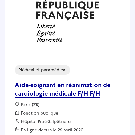
Médical et paramédical
Aide-soignant en réanimation de
cardiologie médicale F/H F/H
Localisation :
Paris
(75)
Fonction publique :
Fonction publique
Employeur :
Hôpital Pitié-Salpêtrière
En ligne depuis le 29 avril 2026