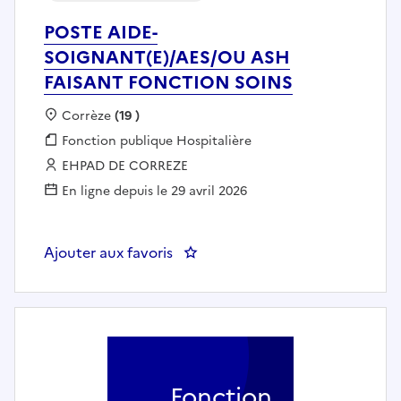
POSTE AIDE-
SOIGNANT(E)/AES/OU ASH
FAISANT FONCTION SOINS
Localisation :
Corrèze
(19 )
Fonction publique :
Fonction publique Hospitalière
Employeur :
EHPAD DE CORREZE
En ligne depuis le 29 avril 2026
Ajouter aux favoris
: POSTE AIDE-SOIGNANT(E)/AE
Fonction