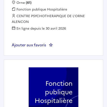
Localisation :
Orne
(61)
Fonction publique :
Fonction publique Hospitalière
Employeur :
CENTRE PSYCHOTHERAPIQUE DE L'ORNE
ALENCON
En ligne depuis le 30 avril 2026
Ajouter aux favoris
: PSYCHOLOGUE CMP Enfants/Adol
Fonction
publique
Hospitalière