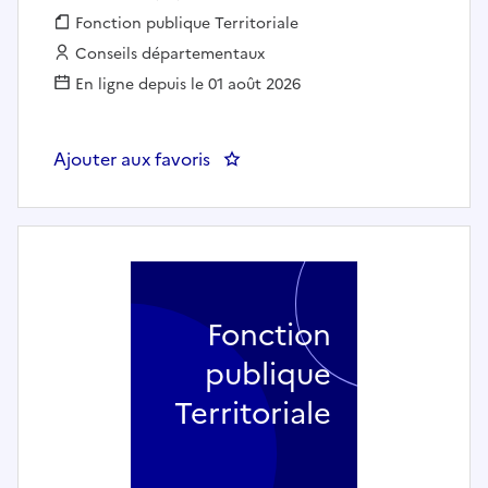
Fonction publique :
Fonction publique Territoriale
Employeur :
Conseils départementaux
En ligne depuis le 01 août 2026
Ajouter aux favoris
: 105583 - Chargé de l'évaluatio
Fonction
publique
Territoriale