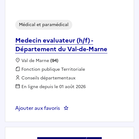
Médical et paramédical
Medecin evaluateur (h/f) -
Département du Val-de-Marne
Localisation :
Val de Marne
(94)
Fonction publique :
Fonction publique Territoriale
Employeur :
Conseils départementaux
En ligne depuis le 01 août 2026
Ajouter aux favoris
: Medecin evaluateur (h/f) - Dé