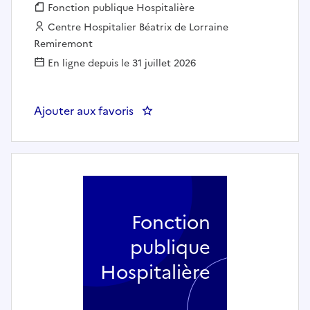
Fonction publique :
Fonction publique Hospitalière
Employeur :
Centre Hospitalier Béatrix de Lorraine
Remiremont
En ligne depuis le 31 juillet 2026
Ajouter aux favoris
: INFIRMIER RENFORT POOL
Fonction
publique
Hospitalière