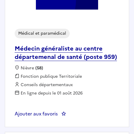
Médical et paramédical
Médecin généraliste au centre
départemenal de santé (poste 959)
Localisation :
Nièvre
(58)
Fonction publique :
Fonction publique Territoriale
Employeur :
Conseils départementaux
En ligne depuis le 01 août 2026
Ajouter aux favoris
: Médecin généraliste au centre