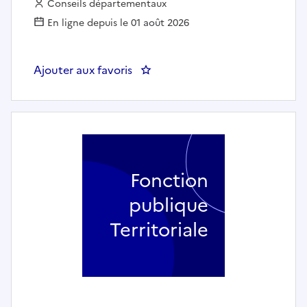
Employeur :
Conseils départementaux
En ligne depuis le 01 août 2026
Ajouter aux favoris
: 4922 Sage-femme F/H - Conseil
Fonction
publique
Territoriale