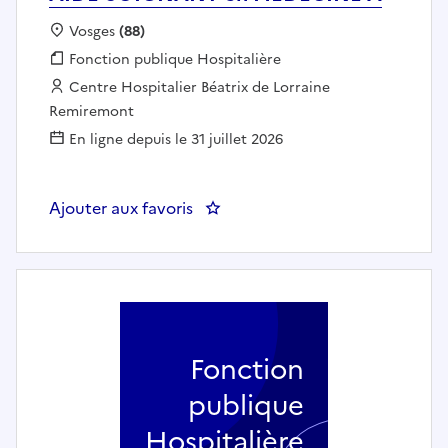
Localisation :
Vosges
(88)
Fonction publique :
Fonction publique Hospitalière
Employeur :
Centre Hospitalier Béatrix de Lorraine
Remiremont
En ligne depuis le 31 juillet 2026
Ajouter aux favoris
: AIDE-SOIGNANT en MEDECINE
Fonction
publique
Hospitalière