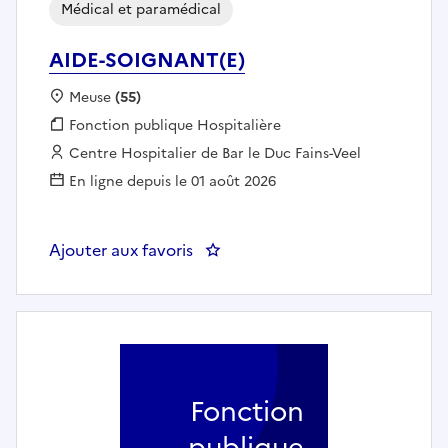
Médical et paramédical
AIDE-SOIGNANT(E)
Localisation :
Meuse
(55)
Fonction publique :
Fonction publique Hospitalière
Employeur :
Centre Hospitalier de Bar le Duc Fains-Veel
En ligne depuis le 01 août 2026
Ajouter aux favoris
: AIDE-SOIGNANT(E)
Fonction
publique