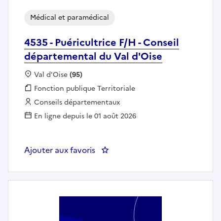
Médical et paramédical
4535 - Puéricultrice F/H - Conseil
départemental du Val d'Oise
Localisation :
Val d'Oise
(95)
Fonction publique :
Fonction publique Territoriale
Employeur :
Conseils départementaux
En ligne depuis le 01 août 2026
Ajouter aux favoris
: 4535 - Puéricultrice F/H - Cons