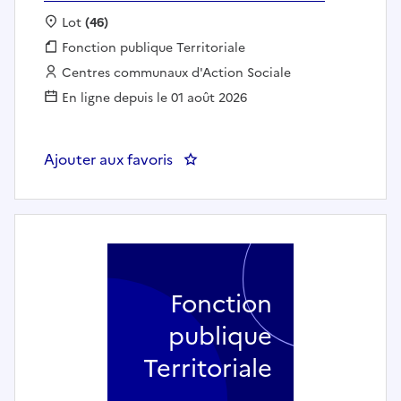
Localisation :
Lot
(46)
Fonction publique :
Fonction publique Territoriale
Employeur :
Centres communaux d'Action Sociale
En ligne depuis le 01 août 2026
Ajouter aux favoris
: aide soignante - EHPAD LES 
Fonction
publique
Territoriale