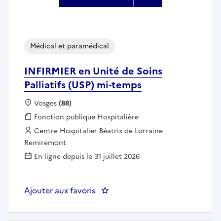
Médical et paramédical
INFIRMIER en Unité de Soins
Palliatifs (USP) mi-temps
Localisation :
Vosges
(88)
Fonction publique :
Fonction publique Hospitalière
Employeur :
Centre Hospitalier Béatrix de Lorraine
Remiremont
En ligne depuis le 31 juillet 2026
Ajouter aux favoris
: INFIRMIER en Unité de Soins Pal