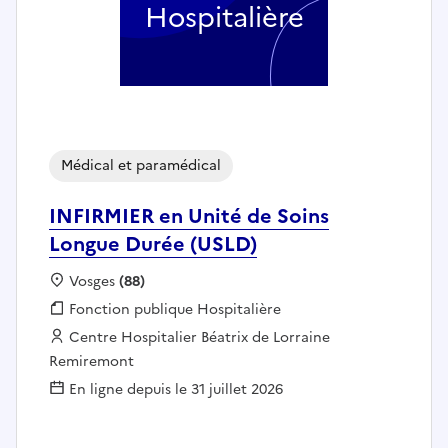
Hospitalière
Médical et paramédical
INFIRMIER en Unité de Soins
Longue Durée (USLD)
Localisation :
Vosges
(88)
Fonction publique :
Fonction publique Hospitalière
Employeur :
Centre Hospitalier Béatrix de Lorraine
Remiremont
En ligne depuis le 31 juillet 2026