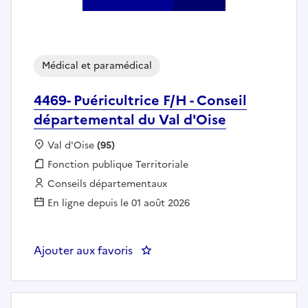
Médical et paramédical
4469- Puéricultrice F/H - Conseil
départemental du Val d'Oise
Localisation :
Val d'Oise
(95)
Fonction publique :
Fonction publique Territoriale
Employeur :
Conseils départementaux
En ligne depuis le 01 août 2026
Ajouter aux favoris
: 4469- Puéricultrice F/H - Conse