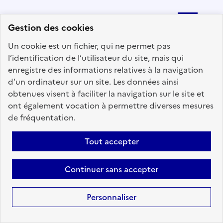
Précédent
1
19
20
21
22
Gestion des cookies
23
24
25
200
Suivant
Un cookie est un fichier, qui ne permet pas
l’identification de l’utilisateur du site, mais qui
Aller à la page
enregistre des informations relatives à la navigation
d’un ordinateur sur un site. Les données ainsi
obtenues visent à faciliter la navigation sur le site et
ont également vocation à permettre diverses mesures
de fréquentation.
Téléchargez dès à
présent l'application
Tout accepter
mobile “Choisir le
service public”
Continuer sans accepter
Avec l’application, retrouvez en
tous lieux et en toutes
Personnaliser
circonstances les offres d'emploi
disponibles dans l'ensemble des