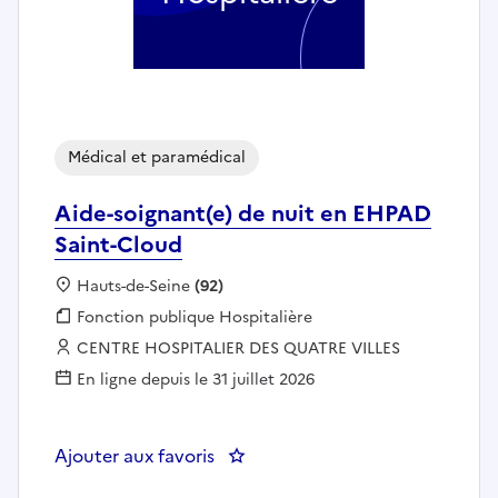
Médical et paramédical
Aide-soignant(e) de nuit en EHPAD
Saint-Cloud
Localisation :
Hauts-de-Seine
(92)
Fonction publique :
Fonction publique Hospitalière
Employeur :
CENTRE HOSPITALIER DES QUATRE VILLES
En ligne depuis le 31 juillet 2026
Ajouter aux favoris
: Aide-soignant(e) de nuit en EH