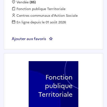
Localisation :
Vendée
(85)
Fonction publique :
Fonction publique Territoriale
Employeur :
Centres communaux d'Action Sociale
En ligne depuis le 01 août 2026
Ajouter aux favoris
: AIDE-SOIGNANT (H/F) - ESSA
Fonction
publique
Territoriale