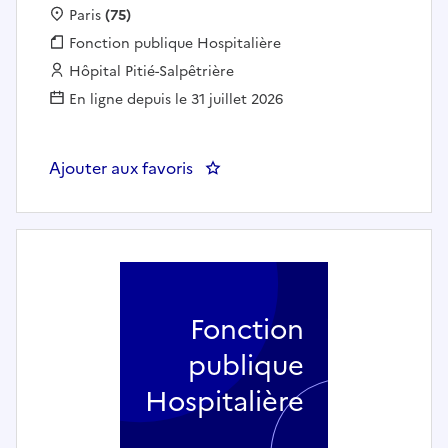
Localisation :
Paris
(75)
Fonction publique :
Fonction publique Hospitalière
Employeur :
Hôpital Pitié-Salpêtrière
En ligne depuis le 31 juillet 2026
Ajouter aux favoris
: Infirmier en cardiologie/rythmo
Fonction
publique
Hospitalière