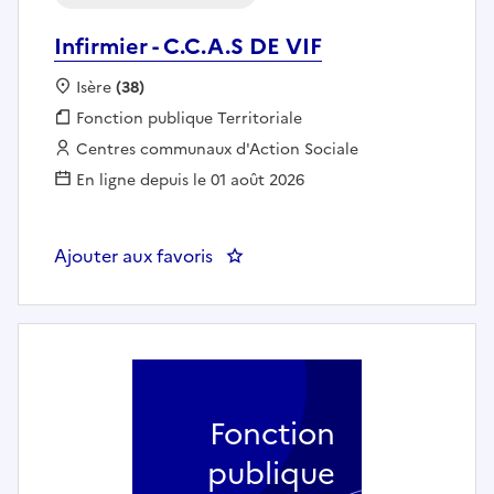
Infirmier - C.C.A.S DE VIF
Localisation :
Isère
(38)
Fonction publique :
Fonction publique Territoriale
Employeur :
Centres communaux d'Action Sociale
En ligne depuis le 01 août 2026
Ajouter aux favoris
: Infirmier - C.C.A.S DE VIF
Fonction
publique