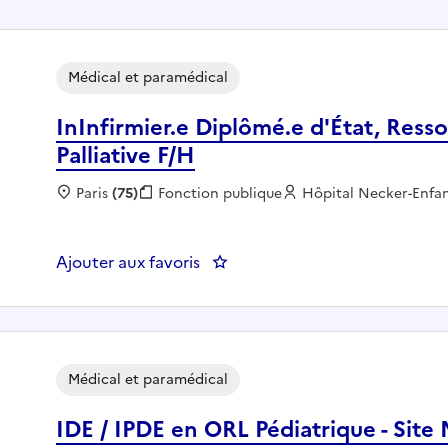
Médical et paramédical
InInfirmier.e Diplômé.e d'État, Res
Palliative F/H
Localisation :
Paris
(75)
Fonction publique :
Fonction publique
Employeur :
Hôpital Necker-Enfa
Ajouter aux favoris
: InInfirmier.e Diplômé.e d'État
Médical et paramédical
IDE / IPDE en ORL Pédiatrique - Site