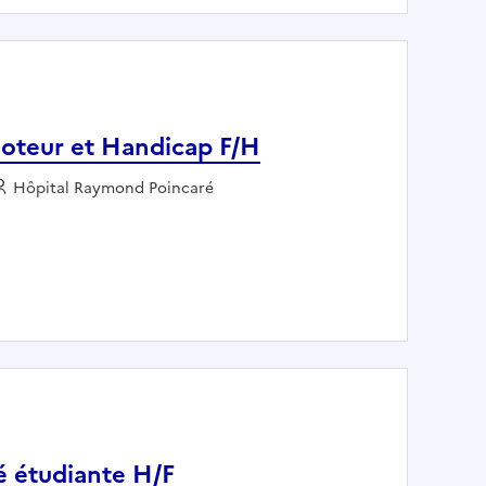
oteur et Handicap F/H
Employeur :
Hôpital Raymond Poincaré
olocomoteur et Handicap F/H
é étudiante H/F