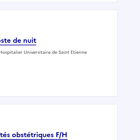
ste de nuit
ur :
ospitalier Universitaire de Saint Etienne
ogie poste de nuit
ités obstétriques F/H