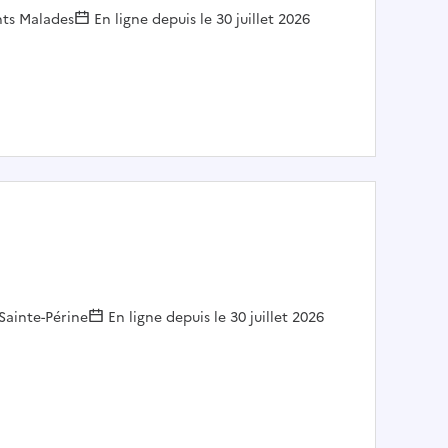
nts Malades
En ligne depuis le 30 juillet 2026
- Site Necker F/H
ur :
Sainte-Périne
En ligne depuis le 30 juillet 2026