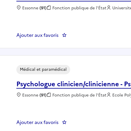
Localisation :
Essonne
(91)
Fonction publique :
Fonction publique de l'État
Employeu
Universit
Ajouter aux favoris
: AUXILIAIRE MEDICAL - Servic
Médical et paramédical
Psychologue clinicien/clinicienne - 
Localisation :
Essonne
(91)
Fonction publique :
Fonction publique de l'État
Employeu
Ecole Po
Ajouter aux favoris
: Psychologue clinicien/clinici