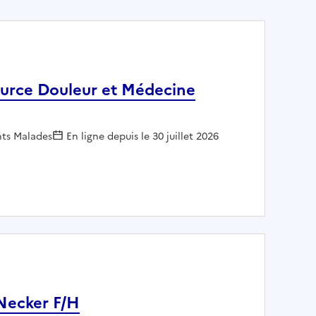
source Douleur et Médecine
nts Malades
En ligne depuis le 30 juillet 2026
, Ressource Douleur et Médecine Palliative F/H
 Necker F/H