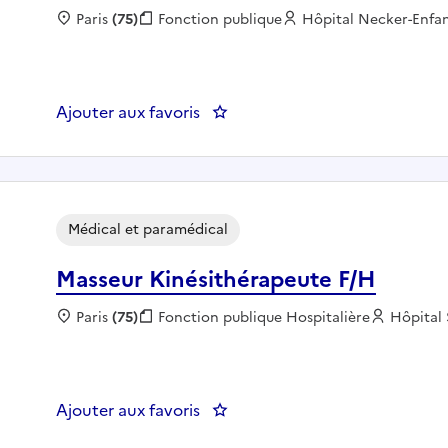
Localisation :
Paris
(75)
Fonction publique :
Fonction publique
Employeur :
Hôpital Necker-Enfa
Ajouter aux favoris
: IDE / IPDE en ORL Pédiatrique 
Médical et paramédical
Masseur Kinésithérapeute F/H
Localisation :
Paris
(75)
Fonction publique :
Fonction publique Hospitalière
Employe
Hôpital 
Ajouter aux favoris
: Masseur Kinésithérapeute F/H