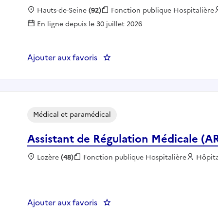
Localisation :
Hauts-de-Seine
(92)
Fonction publique :
Fonction publique Hospitalière
En ligne depuis le 30 juillet 2026
Ajouter aux favoris
: Infirmier de nuit - Hospitalisa
Médical et paramédical
Assistant de Régulation Médicale (A
Localisation :
Lozère
(48)
Fonction publique :
Fonction publique Hospitalière
Employ
Hôpita
Ajouter aux favoris
: Assistant de Régulation Médic