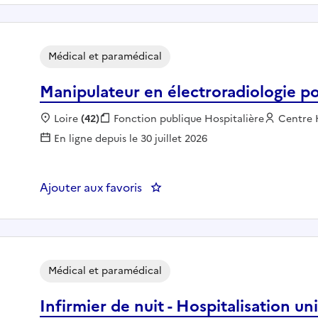
Médical et paramédical
Manipulateur en électroradiologie po
Localisation :
Loire
(42)
Fonction publique :
Fonction publique Hospitalière
Employe
Centre H
En ligne depuis le 30 juillet 2026
Ajouter aux favoris
: Manipulateur en électroradiol
Médical et paramédical
Infirmier de nuit - Hospitalisation un