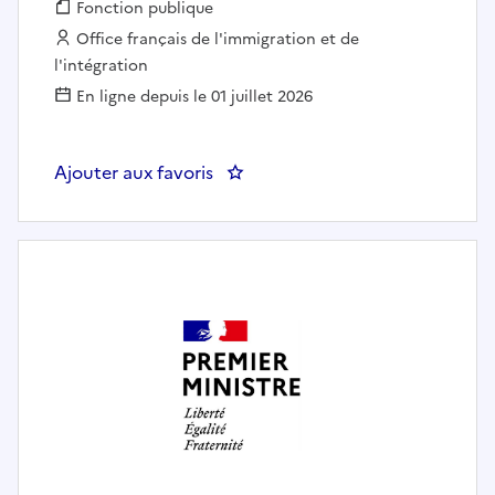
Fonction publique :
Fonction publique
Employeur :
Office français de l'immigration et de
l'intégration
En ligne depuis le 01 juillet 2026
Ajouter aux favoris
: Expert(e) outils, système d'exp