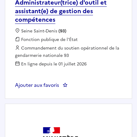
Administrateur(trice) d'outil et
assistant(e) de gestion des
compétences
Localisation :
Seine Saint-Denis
(93)
Fonction publique :
Fonction publique de l'État
Employeur :
Commandement du soutien opérationnel de la
gendarmerie nationale 93
En ligne depuis le 01 juillet 2026
Ajouter aux favoris
: Administrateur(trice) d'outil e