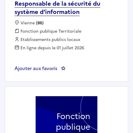
Responsable de la sécurité du
système d'information
Localisation :
Vienne
(86)
Fonction publique :
Fonction publique Territoriale
Employeur :
Etablissements publics locaux
En ligne depuis le 01 juillet 2026
Ajouter aux favoris
: Chefs de projets informatiques
Fonction
publique