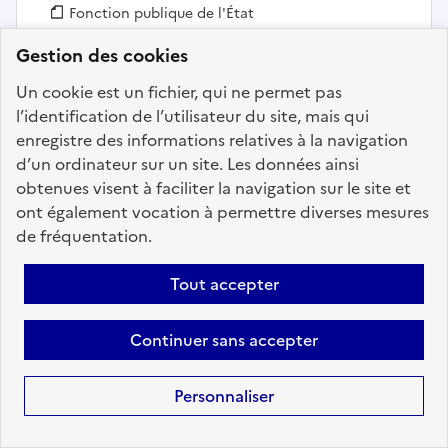
Fonction publique :
Fonction publique de l'État
Employeur :
Commissariat au Numérique de Défense (CND)
Gestion des cookies
En ligne depuis le 01 juillet 2026
Un cookie est un fichier, qui ne permet pas
l’identification de l’utilisateur du site, mais qui
Ajouter aux favoris
: CHEF DE DIVISION FRONT OFF
enregistre des informations relatives à la navigation
d’un ordinateur sur un site. Les données ainsi
obtenues visent à faciliter la navigation sur le site et
ont également vocation à permettre diverses mesures
Précédent
1
66
67
68
69
de fréquentation.
70
71
72
137
Suivant
Tout accepter
Aller à la page
Continuer sans accepter
Personnaliser
Téléchargez dès à