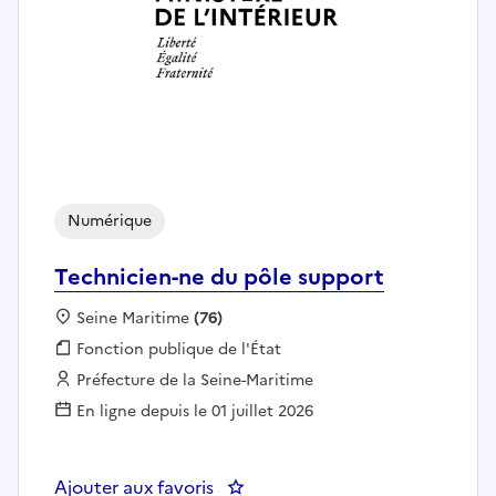
Numérique
Technicien-ne du pôle support
Localisation :
Seine Maritime
(76)
Fonction publique :
Fonction publique de l'État
Employeur :
Préfecture de la Seine-Maritime
En ligne depuis le 01 juillet 2026
Ajouter aux favoris
: Technicien-ne du pôle support