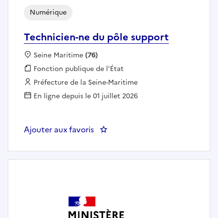
Numérique
Technicien-ne du pôle support
Localisation :
Seine Maritime
(76)
Fonction publique :
Fonction publique de l'État
Employeur :
Préfecture de la Seine-Maritime
En ligne depuis le 01 juillet 2026
Ajouter aux favoris
: Technicien-ne du pôle support