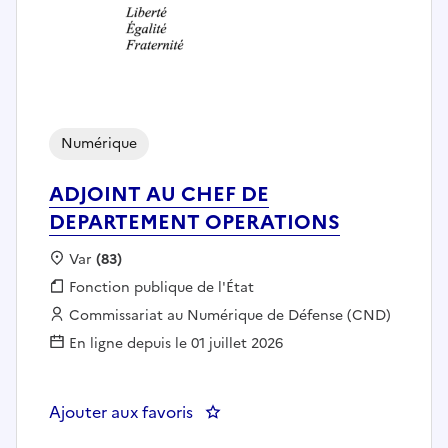
Numérique
ADJOINT AU CHEF DE
DEPARTEMENT OPERATIONS
Localisation :
Var
(83)
Fonction publique :
Fonction publique de l'État
Employeur :
Commissariat au Numérique de Défense (CND)
En ligne depuis le 01 juillet 2026
Ajouter aux favoris
: ADJOINT AU CHEF DE DEPAR