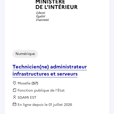
Numérique
Technicien(ne) administrateur
infrastructures et serveurs
Localisation :
Moselle
(57)
Fonction publique :
Fonction publique de l'État
Employeur :
SGAMI EST
En ligne depuis le 01 juillet 2026