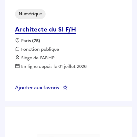
Numérique
Architecte du SI F/H
Localisation :
Paris
(75)
Fonction publique :
Fonction publique
Employeur :
Siège de l'AP-HP
En ligne depuis le 01 juillet 2026
Ajouter aux favoris
: Architecte du SI F/H