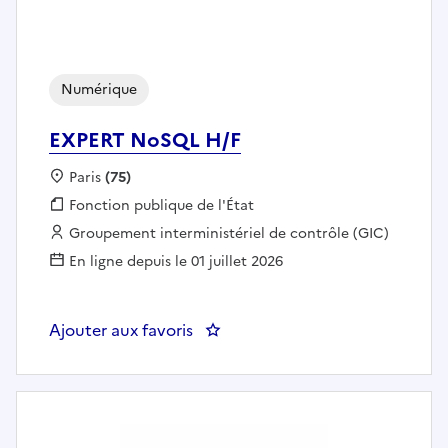
Numérique
EXPERT NoSQL H/F
Localisation :
Paris
(75)
Fonction publique :
Fonction publique de l'État
Employeur :
Groupement interministériel de contrôle (GIC)
En ligne depuis le 01 juillet 2026
Ajouter aux favoris
: EXPERT NoSQL H/F