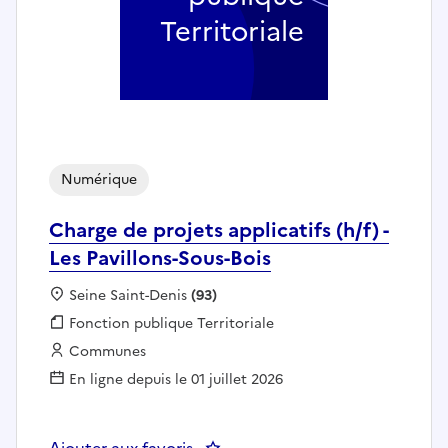
Territoriale
Numérique
Charge de projets applicatifs (h/f) -
Les Pavillons-Sous-Bois
Localisation :
Seine Saint-Denis
(93)
Fonction publique :
Fonction publique Territoriale
Employeur :
Communes
En ligne depuis le 01 juillet 2026
Ajouter aux favoris
: Charge de projets applicatifs (h/