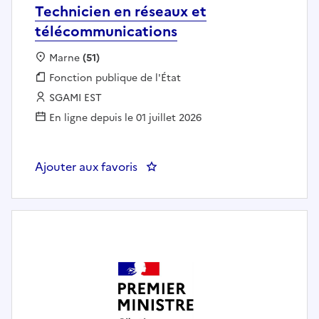
Technicien en réseaux et
télécommunications
Localisation :
Marne
(51)
Fonction publique :
Fonction publique de l'État
Employeur :
SGAMI EST
En ligne depuis le 01 juillet 2026
Ajouter aux favoris
: Technicien en réseaux et télé