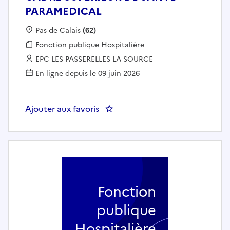
PARAMEDICAL
Localisation :
Pas de Calais
(62)
Fonction publique :
Fonction publique Hospitalière
Employeur :
EPC LES PASSERELLES LA SOURCE
En ligne depuis le 09 juin 2026
Ajouter aux favoris
: CADRE SUPERIEUR DE SANTE
Fonction
publique
Hospitalière