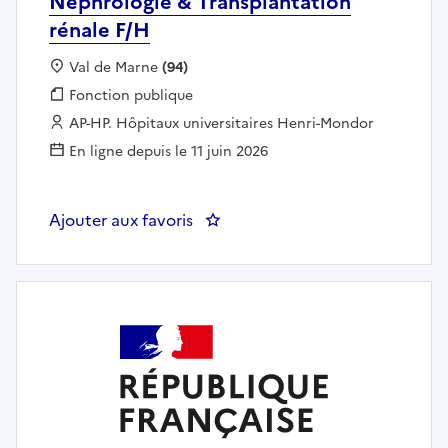
Néphrologie & Transplantation
rénale F/H
Localisation :
Val de Marne
(94)
Fonction publique :
Fonction publique
Employeur :
AP-HP. Hôpitaux universitaires Henri-Mondor
En ligne depuis le 11 juin 2026
Ajouter aux favoris
: Cadre de santé / Projet cadre 