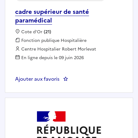
cadre supérieur de santé
paramédical
Localisation :
Cote d'Or
(21)
Fonction publique :
Fonction publique Hospitalière
Employeur :
Centre Hospitalier Robert Morlevat
En ligne depuis le 09 juin 2026
Ajouter aux favoris
: cadre supérieur de santé param