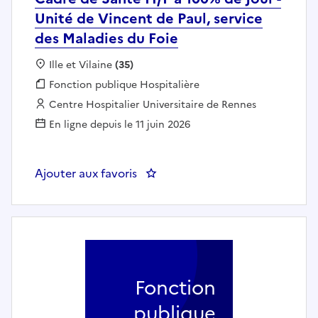
Unité de Vincent de Paul, service
des Maladies du Foie
Localisation :
Ille et Vilaine
(35)
Fonction publique :
Fonction publique Hospitalière
Employeur :
Centre Hospitalier Universitaire de Rennes
En ligne depuis le 11 juin 2026
Ajouter aux favoris
: Cadre de Santé H/F à 100% de J
Fonction
publique