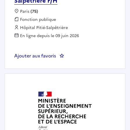
Salpêtrière F/H
Localisation :
Paris
(75)
Fonction publique :
Fonction publique
Employeur :
Hôpital Pitié-Salpêtrière
En ligne depuis le 09 juin 2026
Ajouter aux favoris
: Cadre de santé Virologie Pitié-S