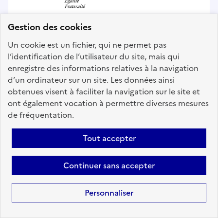
Gestion des cookies
Un cookie est un fichier, qui ne permet pas
l’identification de l’utilisateur du site, mais qui
Prévention, conseil et pilotage en santé
enregistre des informations relatives à la navigation
d’un ordinateur sur un site. Les données ainsi
Médecin du travail H/F
obtenues visent à faciliter la navigation sur le site et
ont également vocation à permettre diverses mesures
Localisation :
Calvados
(14)
de fréquentation.
Fonction publique :
Fonction publique de l'État
Employeur :
Université de Caen Basse-Normandie
Tout accepter
En ligne depuis le 09 juin 2026
Continuer sans accepter
Ajouter aux favoris
: Médecin du travail H/F
Personnaliser