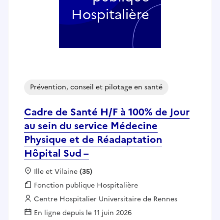
Hospitalière
Prévention, conseil et pilotage en santé
Cadre de Santé H/F à 100% de Jour
au sein du service Médecine
Physique et de Réadaptation
Hôpital Sud –
Localisation :
Ille et Vilaine
(35)
Fonction publique :
Fonction publique Hospitalière
Employeur :
Centre Hospitalier Universitaire de Rennes
En ligne depuis le 11 juin 2026