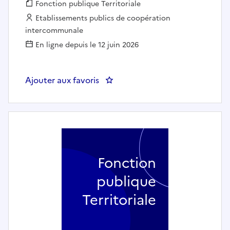
Fonction publique :
Fonction publique Territoriale
Employeur :
Etablissements publics de coopération
intercommunale
En ligne depuis le 12 juin 2026
Ajouter aux favoris
: Responsable de secteur H/F -
Fonction
publique
Territoriale