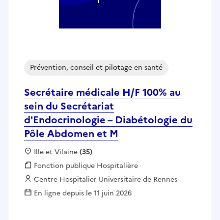
Prévention, conseil et pilotage en santé
Secrétaire médicale H/F 100% au
sein du Secrétariat
d'Endocrinologie – Diabétologie du
Pôle Abdomen et M
Localisation :
Ille et Vilaine
(35)
Fonction publique :
Fonction publique Hospitalière
Employeur :
Centre Hospitalier Universitaire de Rennes
En ligne depuis le 11 juin 2026