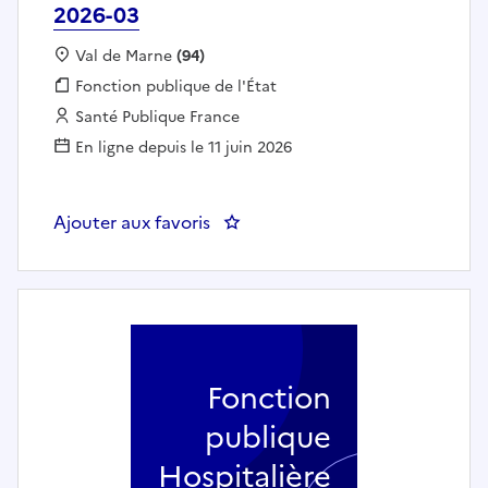
2026-03
Localisation :
Val de Marne
(94)
Fonction publique :
Fonction publique de l'État
Employeur :
Santé Publique France
En ligne depuis le 11 juin 2026
Ajouter aux favoris
: Epidémiologiste, chargé d'étud
Fonction
publique
Hospitalière