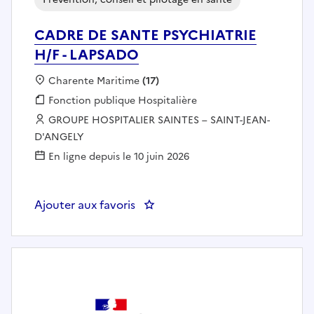
CADRE DE SANTE PSYCHIATRIE
H/F - LAPSADO
Localisation :
Charente Maritime
(17)
Fonction publique :
Fonction publique Hospitalière
Employeur :
GROUPE HOSPITALIER SAINTES – SAINT-JEAN-
D'ANGELY
En ligne depuis le 10 juin 2026
Ajouter aux favoris
: CADRE DE SANTE PSYCHIATRIE