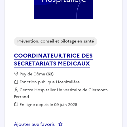
Prévention, conseil et pilotage en santé
COORDINATEUR.TRICE DES
SECRETARIATS MEDICAUX
Localisation :
Puy de Dôme
(63)
Fonction publique :
Fonction publique Hospitalière
Employeur :
Centre Hospitalier Universitaire de Clermont-
Ferrand
En ligne depuis le 09 juin 2026
Ajouter aux favoris
: COORDINATEUR.TRICE DES S