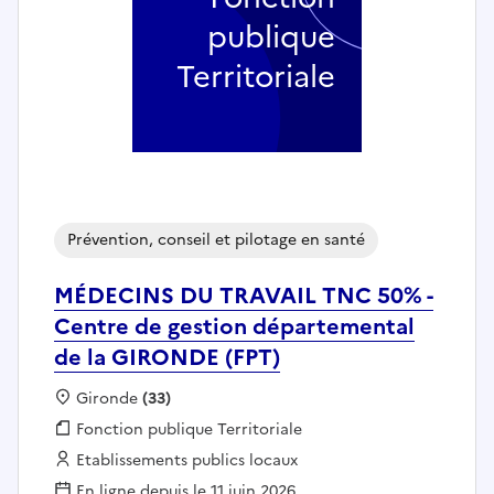
publique
Territoriale
Prévention, conseil et pilotage en santé
MÉDECINS DU TRAVAIL TNC 50% -
Centre de gestion départemental
de la GIRONDE (FPT)
Localisation :
Gironde
(33)
Fonction publique :
Fonction publique Territoriale
Employeur :
Etablissements publics locaux
En ligne depuis le 11 juin 2026