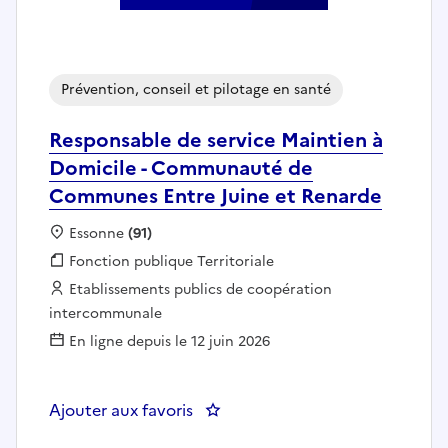
Prévention, conseil et pilotage en santé
Responsable de service Maintien à
Domicile - Communauté de
Communes Entre Juine et Renarde
Localisation :
Essonne
(91)
Fonction publique :
Fonction publique Territoriale
Employeur :
Etablissements publics de coopération
intercommunale
En ligne depuis le 12 juin 2026
Ajouter aux favoris
: Responsable de service Maint