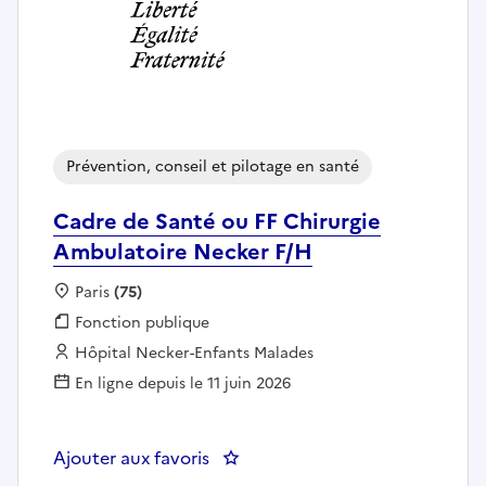
Prévention, conseil et pilotage en santé
Cadre de Santé ou FF Chirurgie
Ambulatoire Necker F/H
Localisation :
Paris
(75)
Fonction publique :
Fonction publique
Employeur :
Hôpital Necker-Enfants Malades
En ligne depuis le 11 juin 2026
Ajouter aux favoris
: Cadre de Santé ou F