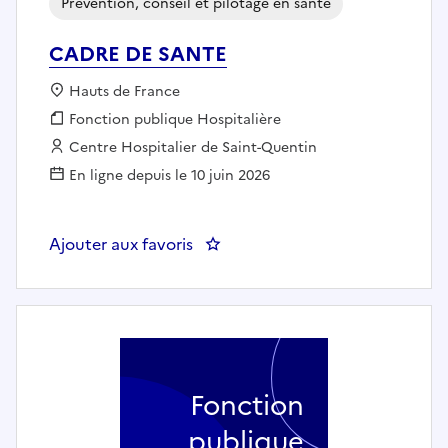
Prévention, conseil et pilotage en santé
CADRE DE SANTE
Localisation :
Hauts de France
Fonction publique :
Fonction publique Hospitalière
Employeur :
Centre Hospitalier de Saint-Quentin
En ligne depuis le 10 juin 2026
Ajouter aux favoris
: CADRE DE SANTE
Fonction
publique