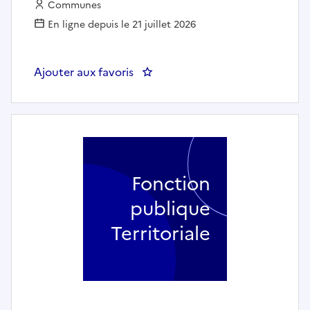
Employeur :
Communes
En ligne depuis le 21 juillet 2026
Ajouter aux favoris
: Médiation Installations sportiv
Fonction
publique
Territoriale