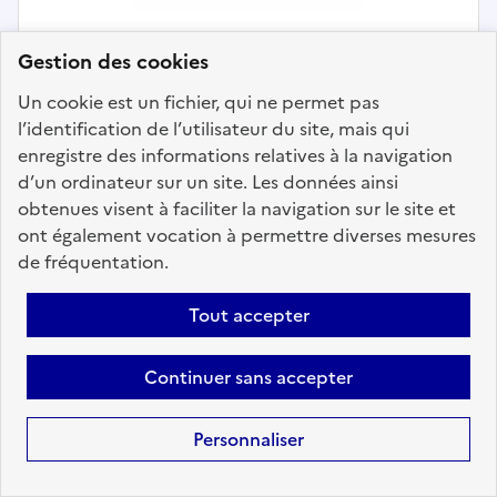
Gestion des cookies
Relation à l'usager
Un cookie est un fichier, qui ne permet pas
l’identification de l’utilisateur du site, mais qui
Adjoint administratif - Tribunal de
enregistre des informations relatives à la navigation
d’un ordinateur sur un site. Les données ainsi
proximité de Boulogne Billancourt
obtenues visent à faciliter la navigation sur le site et
H / F
ont également vocation à permettre diverses mesures
Localisation :
Hauts-de-Seine
(92)
de fréquentation.
Fonction publique :
Fonction publique de l'État
Tout accepter
Employeur :
Direction des services judiciaires - CA
VERSAILLES
Continuer sans accepter
En ligne depuis le 20 juillet 2026
Personnaliser
Ajouter aux favoris
: Adjoint admin