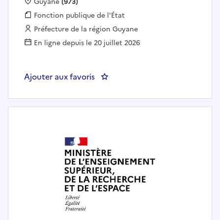
Localisation :
Guyane
(973)
Fonction publique :
Fonction publique de l'État
Employeur :
Préfecture de la région Guyane
En ligne depuis le 20 juillet 2026
Ajouter aux favoris
: DGSRC-289 Instructeur(trice) d