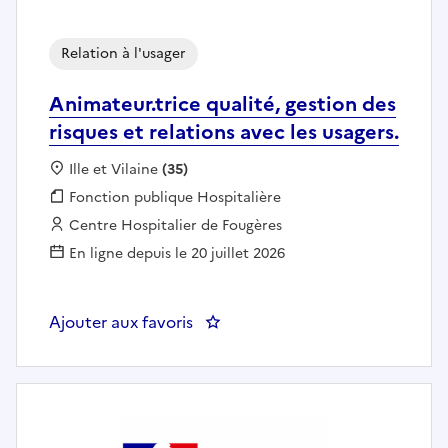
Relation à l'usager
Animateur.trice qualité, gestion des
risques et relations avec les usagers.
Localisation :
Ille et Vilaine
(35)
Fonction publique :
Fonction publique Hospitalière
Employeur :
Centre Hospitalier de Fougères
En ligne depuis le 20 juillet 2026
Ajouter aux favoris
: Animateur.trice qualité, gestion