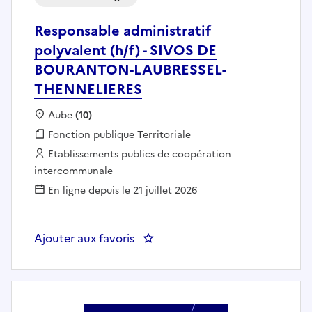
Responsable administratif
polyvalent (h/f) - SIVOS DE
BOURANTON-LAUBRESSEL-
THENNELIERES
Localisation :
Aube
(10)
Fonction publique :
Fonction publique Territoriale
Employeur :
Etablissements publics de coopération
intercommunale
En ligne depuis le 21 juillet 2026
Ajouter aux favoris
: Responsable administratif p