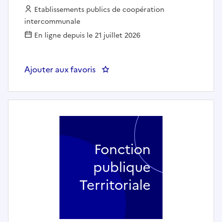
Employeur :
Etablissements publics de coopération
intercommunale
En ligne depuis le 21 juillet 2026
Ajouter aux favoris
: Agent d'accueil état civil / 
Fonction
publique
Territoriale