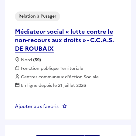
Relation à l'usager
Médiateur social « lutte contre le
non-recours aux droits » - C.C.A.S.
DE ROUBAIX
Localisation :
Nord
(59)
Fonction publique :
Fonction publique Territoriale
Employeur :
Centres communaux d'Action Sociale
En ligne depuis le 21 juillet 2026
Ajouter aux favoris
: Médiateur social « lutte contre