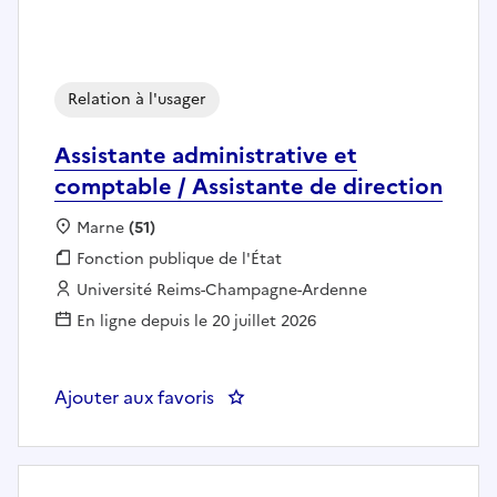
Relation à l'usager
Assistante administrative et
comptable / Assistante de direction
Localisation :
Marne
(51)
Fonction publique :
Fonction publique de l'État
Employeur :
Université Reims-Champagne-Ardenne
En ligne depuis le 20 juillet 2026
Ajouter aux favoris
: Assistante administrative et co