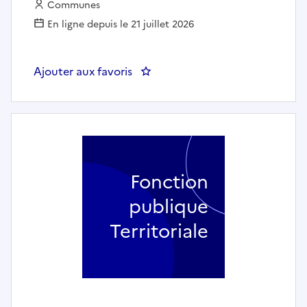
Employeur :
Communes
En ligne depuis le 21 juillet 2026
Ajouter aux favoris
: Ecrivain public - MONTEREAU 
Fonction
publique
Territoriale