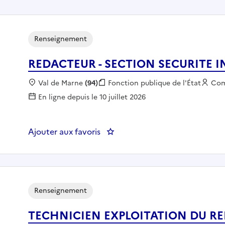
Renseignement
REDACTEUR - SECTION SECURITE I
Localisation :
Val de Marne
(94)
Fonction publique :
Fonction publique de l'État
Emp
Com
En ligne depuis le 10 juillet 2026
Ajouter aux favoris
: REDACTEUR - SECTION SECUR
Renseignement
TECHNICIEN EXPLOITATION DU R