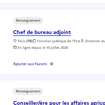
Renseignement
Chef de bureau adjoint
Localisation :
Paris
(75)
Fonction publique :
Fonction publique de l'État
Employeur :
Direction d
En ligne depuis le 10 juillet 2026
Ajouter aux favoris
: Chef de bureau adjoint
Renseignement
Conseiller/ère pour les affaires agr