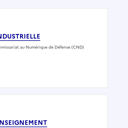
NDUSTRIELLE
loyeur :
missariat au Numérique de Défense (CND)
ITE INDUSTRIELLE
ENSEIGNEMENT