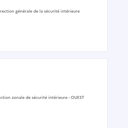
mployeur :
rection générale de la sécurité intérieure
loyeur :
ction zonale de sécurité intérieure - OUEST
 H/F