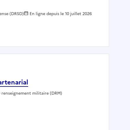
fense (DRSD)
En ligne depuis le 10 juillet 2026
 DU RENSEIGNEMENT
artenarial
u renseignement militaire (DRM)
ment partenarial