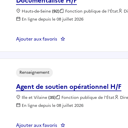
Documentaliste H/F
Localisation :
Hauts-de-Seine
(92)
Fonction publique :
Fonction publique de l'État
E
Di
En ligne depuis le 08 juillet 2026
Ajouter aux favoris
: Documentaliste H/F
Renseignement
Agent de soutien opérationnel H/F
Localisation :
Ille et Vilaine
(35)
Fonction publique :
Fonction publique de l'État
Emp
Dire
En ligne depuis le 08 juillet 2026
Ajouter aux favoris
: Agent de soutien opérationnel