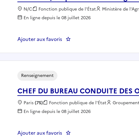
Localisation :
N/C
Fonction publique :
Fonction publique de l'État
Employeur :
Ministère de l'Ag
En ligne depuis le 08 juillet 2026
Ajouter aux favoris
: Conseiller/ère pour les affaire
Renseignement
CHEF DU BUREAU CONDUITE DES 
Localisation :
Paris
(75)
Fonction publique :
Fonction publique de l'État
Employeur :
Groupement 
En ligne depuis le 08 juillet 2026
Ajouter aux favoris
: CHEF DU BUREAU CONDUITE 