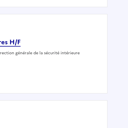
res H/F
mployeur :
rection générale de la sécurité intérieure
mentaires H/F