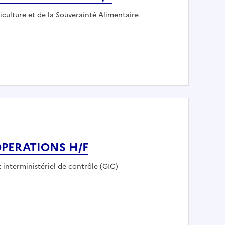
riculture et de la Souverainté Alimentaire
s agricoles en Roumanie H/F
OPERATIONS H/F
interministériel de contrôle (GIC)
DES OPERATIONS H/F