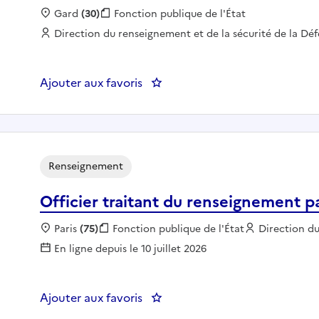
Localisation :
Gard
(30)
Fonction publique :
Fonction publique de l'État
Employeur :
Direction du renseignement et de la sécurité de la Dé
Ajouter aux favoris
: TECHNICIEN EXPLOITATION
Renseignement
Officier traitant du renseignement p
Localisation :
Paris
(75)
Fonction publique :
Fonction publique de l'État
Employeur :
Direction d
En ligne depuis le 10 juillet 2026
Ajouter aux favoris
: Officier traitant du renseigne