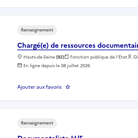
Renseignement
Chargé(e) de ressources documentai
Localisation :
Hauts-de-Seine
(92)
Fonction publique :
Fonction publique de l'État
E
Di
En ligne depuis le 08 juillet 2026
Ajouter aux favoris
: Chargé(e) de ressources docu
Renseignement