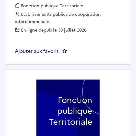
Fonction publique :
Fonction publique Territoriale
Employeur :
Etablissements publics de coopération
intercommunale
En ligne depuis le 30 juillet 2026
Ajouter aux favoris
: Gestionnaire RH et adjoint
Fonction
publique
Territoriale