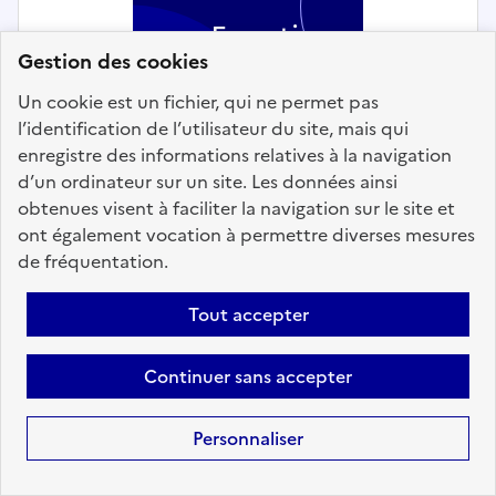
Fonction
Gestion des cookies
publique
Un cookie est un fichier, qui ne permet pas
Territoriale
l’identification de l’utilisateur du site, mais qui
enregistre des informations relatives à la navigation
d’un ordinateur sur un site. Les données ainsi
obtenues visent à faciliter la navigation sur le site et
ont également vocation à permettre diverses mesures
de fréquentation.
Ressources humaines
Tout accepter
Gestionnaire Paie-carrière (h/f) -
Mairie de BURES-SUR-YVETTE
Continuer sans accepter
Localisation :
Essonne
(91)
Personnaliser
Fonction publique :
Fonction publique Territoriale
Employeur :
Communes