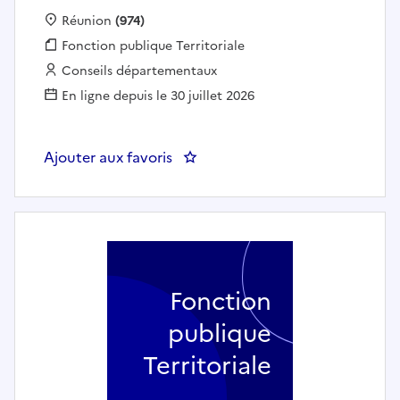
Localisation :
Réunion
(974)
Fonction publique :
Fonction publique Territoriale
Employeur :
Conseils départementaux
En ligne depuis le 30 juillet 2026
Ajouter aux favoris
: SECRETAIRE F/H - C
Fonction
publique
Territoriale