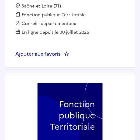
Localisation :
Saône et Loire
(71)
Fonction publique :
Fonction publique Territoriale
Employeur :
Conseils départementaux
En ligne depuis le 30 juillet 2026
Ajouter aux favoris
: CHARGÉ DE GESTION ADMINI
Fonction
publique
Territoriale