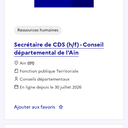
Ressources humaines
Secrétaire de CDS (h/f) - Conseil
départemental de l'Ain
Localisation :
Ain
(01)
Fonction publique :
Fonction publique Territoriale
Employeur :
Conseils départementaux
En ligne depuis le 30 juillet 2026
Ajouter aux favoris
: Secrétaire de CDS (h/f) - Conse