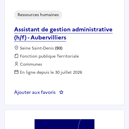
Ressources humaines
Assistant de gestion administrative
(h/f) - Aubervilliers
Localisation :
Seine Saint-Denis
(93)
Fonction publique :
Fonction publique Territoriale
Employeur :
Communes
En ligne depuis le 30 juillet 2026
Ajouter aux favoris
: Assistant de gestion administrati