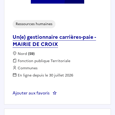
Ressources humaines
Un(e) gestionnaire carrières-paie -
MAIRIE DE CROIX
Localisation :
Nord
(59)
Fonction publique :
Fonction publique Territoriale
Employeur :
Communes
En ligne depuis le 30 juillet 2026
Ajouter aux favoris
: Un(e) gestionnaire carrières-pa