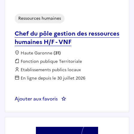
Ressources humaines
Chef du pôle gestion des ressources
humaines H/F - VNF
Localisation :
Haute Garonne
(31)
Fonction publique :
Fonction publique Territoriale
Employeur :
Etablissements publics locaux
En ligne depuis le 30 juillet 2026
Ajouter aux favoris
: Chef du pôle gestion des resso