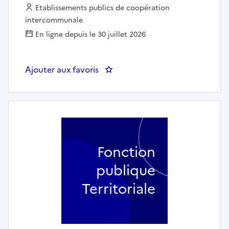
Employeur :
Etablissements publics de coopération
intercommunale
En ligne depuis le 30 juillet 2026
Ajouter aux favoris
: Assistant(e) RH - CTE D'AG
Fonction
publique
Territoriale