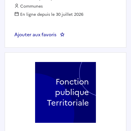
Employeur :
Communes
En ligne depuis le 30 juillet 2026
Ajouter aux favoris
: 1 GESTIONNAIRE DE PAIE (H/F)
Fonction
publique
Territoriale