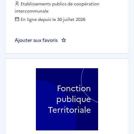
Employeur :
Etablissements publics de coopération
intercommunale
En ligne depuis le 30 juillet 2026
Ajouter aux favoris
: Chargé de mission mutualisation
Fonction
publique
Territoriale