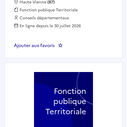
Localisation :
Haute Vienne
(87)
Fonction publique :
Fonction publique Territoriale
Employeur :
Conseils départementaux
En ligne depuis le 30 juillet 2026
Ajouter aux favoris
: Assistant(e) administratif(ve
Fonction
publique
Territoriale