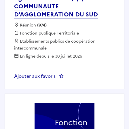
COMMUNAUTE
D'AGGLOMERATION DU SUD
Localisation :
Réunion
(974)
Fonction publique :
Fonction publique Territoriale
Employeur :
Etablissements publics de coopération
intercommunale
En ligne depuis le 30 juillet 2026
Ajouter aux favoris
: Agent Administratif (h/f) 
Fonction