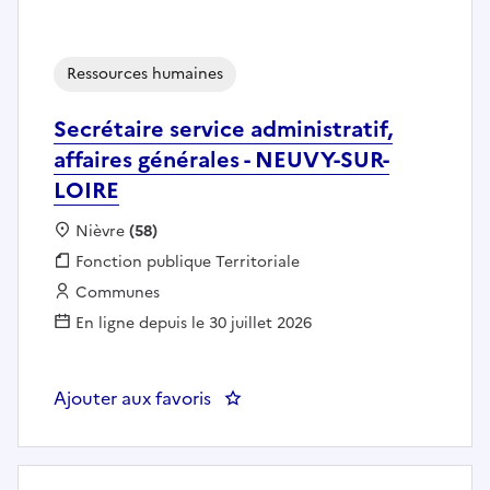
Ressources humaines
Secrétaire service administratif,
affaires générales - NEUVY-SUR-
LOIRE
Localisation :
Nièvre
(58)
Fonction publique :
Fonction publique Territoriale
Employeur :
Communes
En ligne depuis le 30 juillet 2026
Ajouter aux favoris
: Secrétaire service administrati