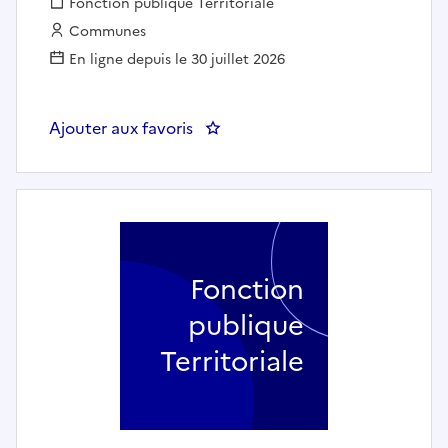
Fonction publique :
Fonction publique Territoriale
Employeur :
Communes
En ligne depuis le 30 juillet 2026
Ajouter aux favoris
: Gestionnaire Ressources humai
Fonction
publique
Territoriale