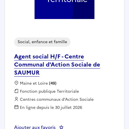
Social, enfance et famille
Agent social H/F - Centre
Communal d'Action Sociale de
SAUMUR
Localisation :
Maine et Loire
(49)
Fonction publique :
Fonction publique Territoriale
Employeur :
Centres communaux d'Action Sociale
En ligne depuis le 30 juillet 2026
Ajouter aux favoris
: Agent social H/F - Centre Co