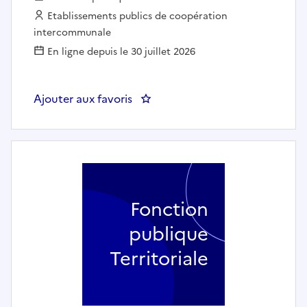
Employeur :
Etablissements publics de coopération
intercommunale
En ligne depuis le 30 juillet 2026
Ajouter aux favoris
: Assistant éducatif petite enfanc
Fonction
publique
Territoriale