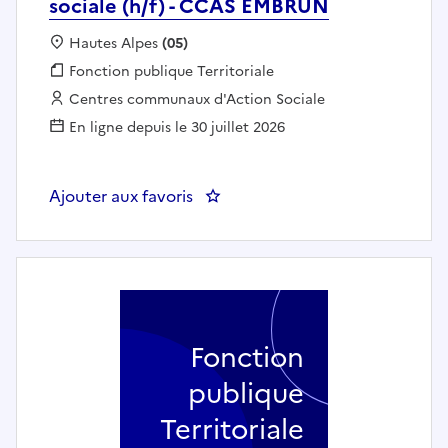
sociale (h/f) - CCAS EMBRUN
Localisation :
Hautes Alpes
(05)
Fonction publique :
Fonction publique Territoriale
Employeur :
Centres communaux d'Action Sociale
En ligne depuis le 30 juillet 2026
Ajouter aux favoris
: Aide à domicile / auxiliaire de
Fonction
publique
Territoriale