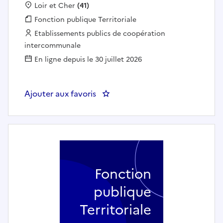
Localisation :
Loir et Cher
(41)
Fonction publique :
Fonction publique Territoriale
Employeur :
Etablissements publics de coopération
intercommunale
En ligne depuis le 30 juillet 2026
Ajouter aux favoris
: Aide à domicile (H/F) - CIAS D
Fonction
publique
Territoriale