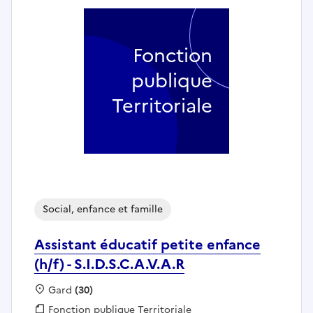
Fonction
publique
Territoriale
Social, enfance et famille
Assistant éducatif petite enfance
(h/f) - S.I.D.S.C.A.V.A.R
Localisation :
Gard
(30)
Fonction publique :
Fonction publique Territoriale