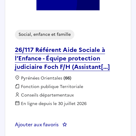
Social, enfance et famille
26/117 Référent Aide Sociale à
l’Enfance - Équipe protection
judiciaire Foch F/H (Assistant[...]
Localisation :
Pyrénées Orientales
(66)
Fonction publique :
Fonction publique Territoriale
Employeur :
Conseils départementaux
En ligne depuis le 30 juillet 2026
Ajouter aux favoris
: 26/117 Référent Aide Sociale à l