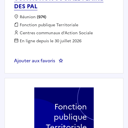
DES PAL
Localisation :
Réunion
(974)
Fonction publique :
Fonction publique Territoriale
Employeur :
Centres communaux d'Action Sociale
En ligne depuis le 30 juillet 2026
Ajouter aux favoris
: Référent(e) familles (h/f) - 
Fonction
publique
Territoriale