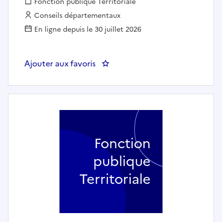
Fonction publique :
Fonction publique Territoriale
Employeur :
Conseils départementaux
En ligne depuis le 30 juillet 2026
Ajouter aux favoris
: Auxiliaire de puériculture (h/
Fonction
publique
Territoriale