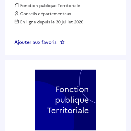
Fonction publique :
Fonction publique Territoriale
Employeur :
Conseils départementaux
En ligne depuis le 30 juillet 2026
Ajouter aux favoris
: CHEF DE SERVICE ADJOINT EN
Fonction
publique
Territoriale