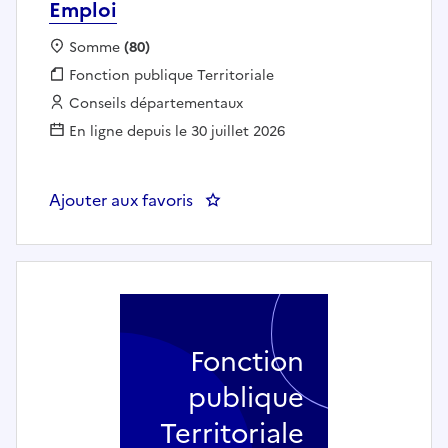
Emploi
Localisation :
Somme
(80)
Fonction publique :
Fonction publique Territoriale
Employeur :
Conseils départementaux
En ligne depuis le 30 juillet 2026
Ajouter aux favoris
: Référent(e) adminsitratif(ve) - 
Fonction
publique
Territoriale