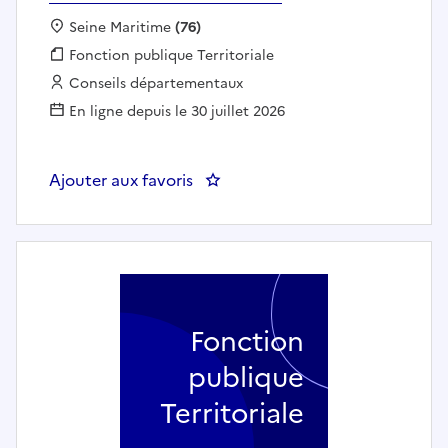
Localisation :
Seine Maritime
(76)
Fonction publique :
Fonction publique Territoriale
Employeur :
Conseils départementaux
En ligne depuis le 30 juillet 2026
Ajouter aux favoris
: Secrétaire médico-social vol
Fonction
publique
Territoriale