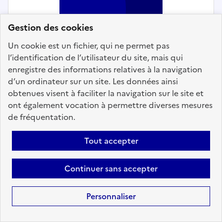
Gestion des cookies
Un cookie est un fichier, qui ne permet pas
l’identification de l’utilisateur du site, mais qui
Social, enfance et famille
enregistre des informations relatives à la navigation
d’un ordinateur sur un site. Les données ainsi
ÉDUCATEUR DE PRÉVENTION,
obtenues visent à faciliter la navigation sur le site et
ENFANCE, JEUNESSE, FAMILLE
ont également vocation à permettre diverses mesures
(H/F)
de fréquentation.
Localisation :
Vendée
(85)
Tout accepter
Fonction publique :
Fonction publique Territoriale
Employeur :
Etablissements publics de coopération
Continuer sans accepter
intercommunale
En ligne depuis le 30 juillet 2026
Personnaliser