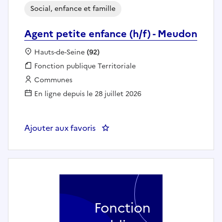
Social, enfance et famille
Agent petite enfance (h/f) - Meudon
Localisation :
Hauts-de-Seine
(92)
Fonction publique :
Fonction publique Territoriale
Employeur :
Communes
En ligne depuis le 28 juillet 2026
Ajouter aux favoris
: Agent petite enfance (h/f) - M
Fonction