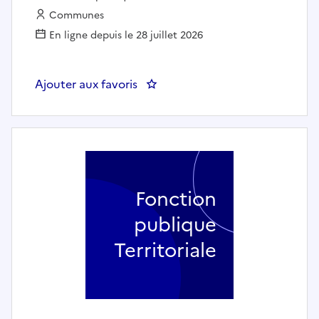
Employeur :
Communes
En ligne depuis le 28 juillet 2026
Ajouter aux favoris
: Référent famille (h/f) - Villiers-
Fonction
publique
Territoriale