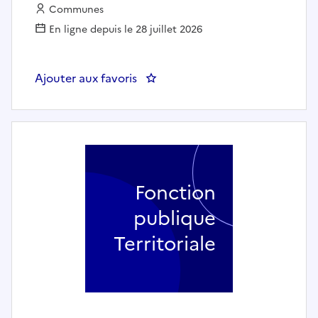
Employeur :
Communes
En ligne depuis le 28 juillet 2026
Ajouter aux favoris
: Educateur de jeunes enfants (h
Fonction
publique
Territoriale