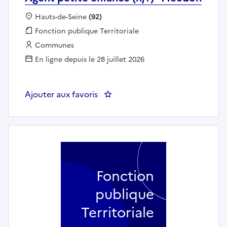
Localisation :
Hauts-de-Seine
(92)
Fonction publique :
Fonction publique Territoriale
Employeur :
Communes
En ligne depuis le 28 juillet 2026
Ajouter aux favoris
: Agent petite enfance (h/f) - M
Fonction
publique
Territoriale