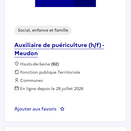
Social, enfance et famille
Auxiliaire de puériculture (h/f) -
Meudon
Localisation :
Hauts-de-Seine
(92)
Fonction publique :
Fonction publique Territoriale
Employeur :
Communes
En ligne depuis le 28 juillet 2026
Ajouter aux favoris
: Auxiliaire de puériculture (h/f)