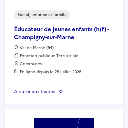
Social, enfance et famille
Éducateur de jeunes enfants (h/f) -
Champigny-sur-Marne
Localisation :
Val de Marne
(94)
Fonction publique :
Fonction publique Territoriale
Employeur :
Communes
En ligne depuis le 28 juillet 2026
Ajouter aux favoris
: Éducateur de jeunes enfants (h