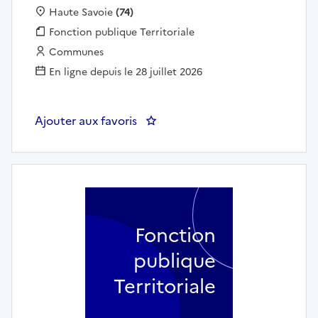
Localisation :
Haute Savoie
(74)
Fonction publique :
Fonction publique Territoriale
Employeur :
Communes
En ligne depuis le 28 juillet 2026
Ajouter aux favoris
: Accompagnant éducatif petite
Fonction
publique
Territoriale