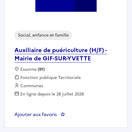
Social, enfance et famille
Auxiliaire de puériculture (H/F) -
Mairie de GIF-SUR-YVETTE
Localisation :
Essonne
(91)
Fonction publique :
Fonction publique Territoriale
Employeur :
Communes
En ligne depuis le 28 juillet 2026
Ajouter aux favoris
: Auxiliaire de puériculture (H/F