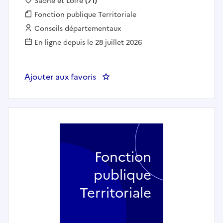
Localisation :
Saône et Loire
(71)
Fonction publique :
Fonction publique Territoriale
Employeur :
Conseils départementaux
En ligne depuis le 28 juillet 2026
Ajouter aux favoris
: Travailleur social au SSD de Mo
Fonction
publique
Territoriale