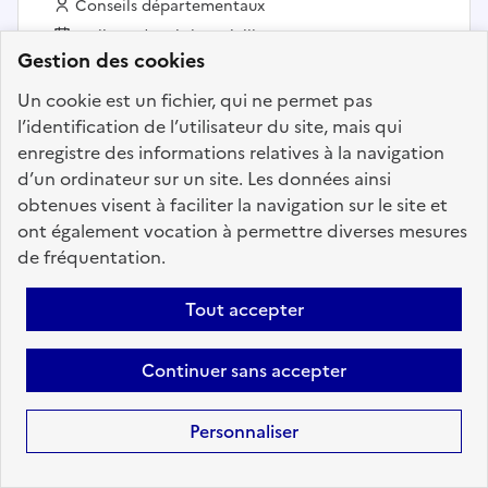
Employeur :
Conseils départementaux
En ligne depuis le 28 juillet 2026
Gestion des cookies
Un cookie est un fichier, qui ne permet pas
Ajouter aux favoris
: TRAVAILLEUR SOCIAL MDS CLUN
l’identification de l’utilisateur du site, mais qui
enregistre des informations relatives à la navigation
d’un ordinateur sur un site. Les données ainsi
obtenues visent à faciliter la navigation sur le site et
Précédent
1
48
49
50
51
ont également vocation à permettre diverses mesures
52
53
54
197
Suivant
de fréquentation.
Aller à la page
Tout accepter
Continuer sans accepter
Personnaliser
Téléchargez dès à
présent l'application