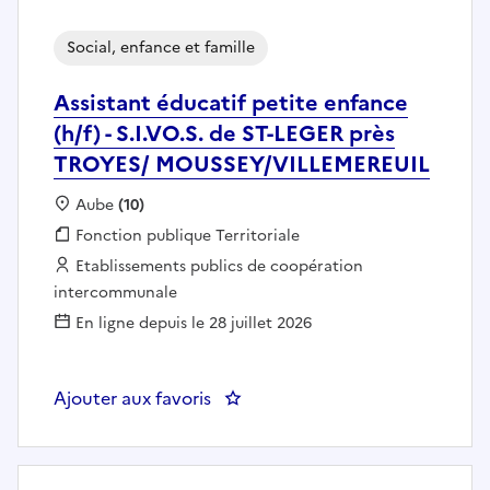
Social, enfance et famille
Assistant éducatif petite enfance
(h/f) - S.I.VO.S. de ST-LEGER près
TROYES/ MOUSSEY/VILLEMEREUIL
Localisation :
Aube
(10)
Fonction publique :
Fonction publique Territoriale
Employeur :
Etablissements publics de coopération
intercommunale
En ligne depuis le 28 juillet 2026
Ajouter aux favoris
: Assistant éducatif petite enf