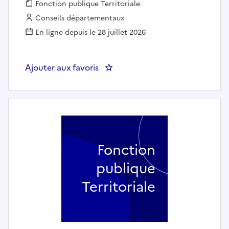
Fonction publique :
Fonction publique Territoriale
Employeur :
Conseils départementaux
En ligne depuis le 28 juillet 2026
Ajouter aux favoris
: Responsable de service enfa
Fonction
publique
Territoriale