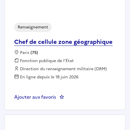
Renseignement
Chef de cellule zone géographique
Localisation :
Paris
(75)
Fonction publique :
Fonction publique de l'État
Employeur :
Direction du renseignement militaire (DRM)
En ligne depuis le 18 juin 2026
Ajouter aux favoris
: Chef de cellule zone géographi