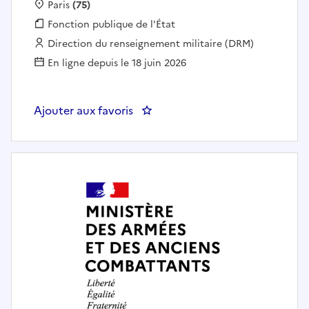
Localisation :
Paris
(75)
Fonction publique :
Fonction publique de l'État
Employeur :
Direction du renseignement militaire (DRM)
En ligne depuis le 18 juin 2026
Ajouter aux favoris
: Adjoint chef de section recher