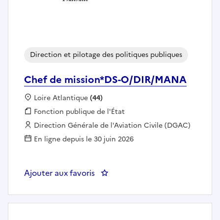
Direction et pilotage des politiques publiques
Chef de mission*DS-O/DIR/MANA
Localisation :
Loire Atlantique
(44)
Fonction publique :
Fonction publique de l'État
Employeur :
Direction Générale de l'Aviation Civile (DGAC)
En ligne depuis le 30 juin 2026
Ajouter aux favoris
: Chef de mission*DS-O/DIR/MA