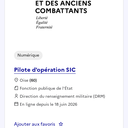
Numérique
Pilote d'opération SIC
Localisation :
Oise
(60)
Fonction publique :
Fonction publique de l'État
Employeur :
Direction du renseignement militaire (DRM)
En ligne depuis le 18 juin 2026
Ajouter aux favoris
: Pilote d'opération SIC