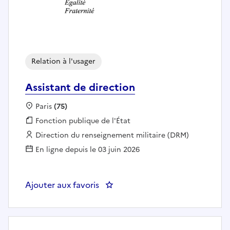
Relation à l'usager
Assistant de direction
Localisation :
Paris
(75)
Fonction publique :
Fonction publique de l'État
Employeur :
Direction du renseignement militaire (DRM)
En ligne depuis le 03 juin 2026
Ajouter aux favoris
: Assistant de direction