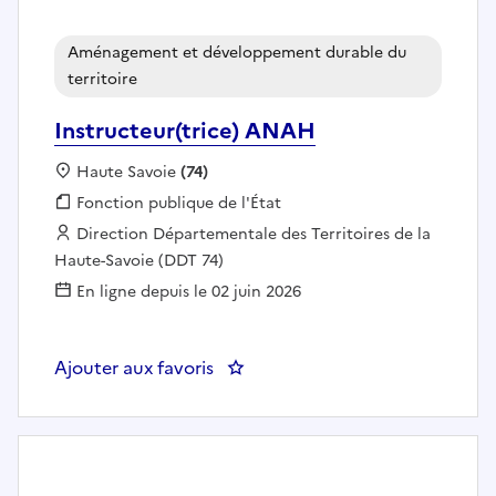
Aménagement et développement durable du
territoire
Instructeur(trice) ANAH
Localisation :
Haute Savoie
(74)
Fonction publique :
Fonction publique de l'État
Employeur :
Direction Départementale des Territoires de la
Haute-Savoie (DDT 74)
En ligne depuis le 02 juin 2026
Ajouter aux favoris
: Instructeur(trice) ANAH