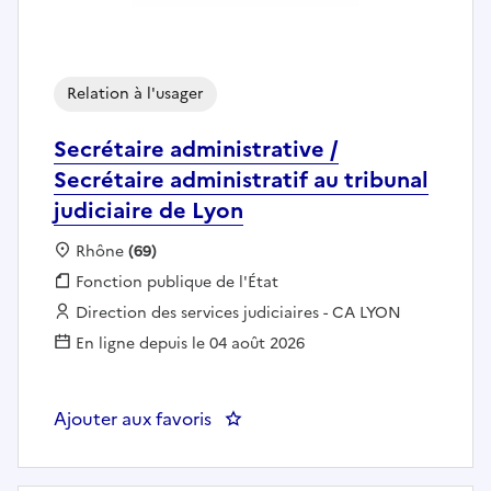
Relation à l'usager
Secrétaire administrative /
Secrétaire administratif au tribunal
judiciaire de Lyon
Localisation :
Rhône
(69)
Fonction publique :
Fonction publique de l'État
Employeur :
Direction des services judiciaires - CA LYON
En ligne depuis le 04 août 2026
Ajouter aux favoris
: Secrétaire administrative / Secr