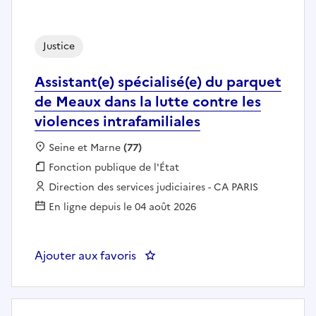
Justice
Assistant(e) spécialisé(e) du parquet
de Meaux dans la lutte contre les
violences intrafamiliales
Localisation :
Seine et Marne
(77)
Fonction publique :
Fonction publique de l'État
Employeur :
Direction des services judiciaires - CA PARIS
En ligne depuis le 04 août 2026
Ajouter aux favoris
: Assistant(e) spécialisé(e) du pa