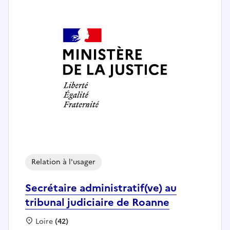
Relation à l'usager
Secrétaire administratif(ve) au
tribunal judiciaire de Roanne
Localisation :
Loire
(42)