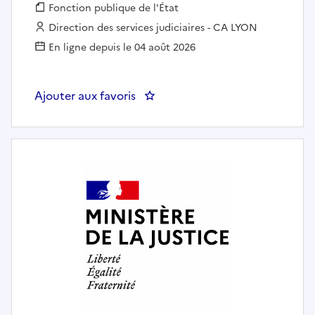
Fonction publique :
Fonction publique de l'État
Employeur :
Direction des services judiciaires - CA LYON
En ligne depuis le 04 août 2026
Ajouter aux favoris
: Secrétaire administratif(ve) au 