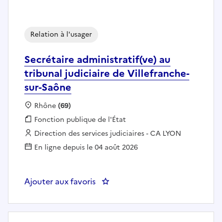
Relation à l'usager
Secrétaire administratif(ve) au
tribunal judiciaire de Villefranche-
sur-Saône
Localisation :
Rhône
(69)
Fonction publique :
Fonction publique de l'État
Employeur :
Direction des services judiciaires - CA LYON
En ligne depuis le 04 août 2026
Ajouter aux favoris
: Secrétaire administratif(ve) au 