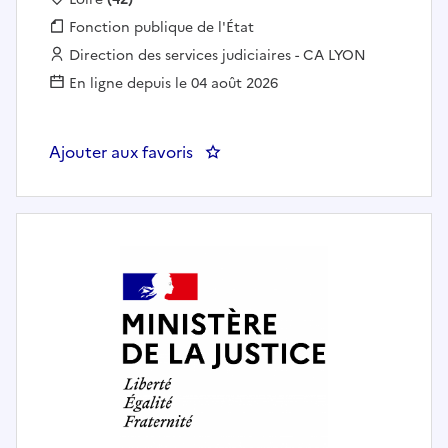
Fonction publique :
Fonction publique de l'État
Employeur :
Direction des services judiciaires - CA LYON
En ligne depuis le 04 août 2026
Ajouter aux favoris
: Secrétaire administratif(ve) au 