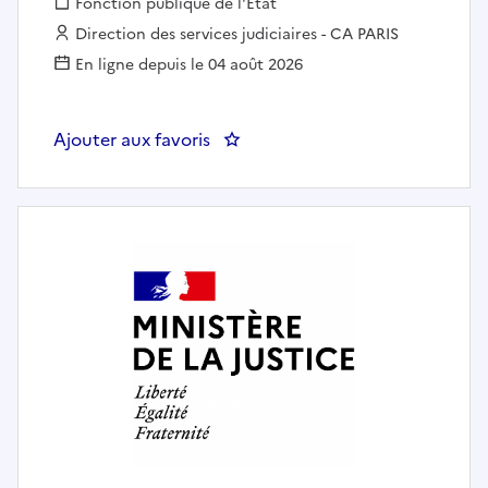
Fonction publique :
Fonction publique de l'État
Employeur :
Direction des services judiciaires - CA PARIS
En ligne depuis le 04 août 2026
Ajouter aux favoris
: Contractuel(le) C au tribunal j