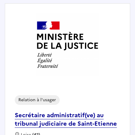
Relation à l'usager
Secrétaire administratif(ve) au
tribunal judiciaire de Saint-Etienne
Localisation :
Loire
(42)