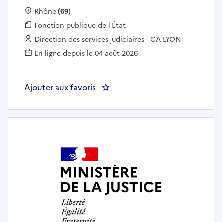
Localisation :
Rhône
(69)
Fonction publique :
Fonction publique de l'État
Employeur :
Direction des services judiciaires - CA LYON
En ligne depuis le 04 août 2026
Ajouter aux favoris
: Secrétaire administratif(ve) c