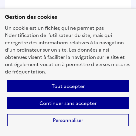
Gestion des cookies
Affaires juridiques
Un cookie est un fichier, qui ne permet pas
l’identification de l’utilisateur du site, mais qui
Contractuel(le) de catégorie B
enregistre des informations relatives à la navigation
Localisation :
Seine Saint-Denis
(93)
d’un ordinateur sur un site. Les données ainsi
obtenues visent à faciliter la navigation sur le site et
Fonction publique :
Fonction publique de l'État
ont également vocation à permettre diverses mesures
Employeur :
Direction des services judiciaires - CA PARIS
de fréquentation.
En ligne depuis le 04 août 2026
Tout accepter
Ajouter aux favoris
: Contractuel(le) de catégorie B
Continuer sans accepter
Personnaliser
Précédent
1
2
3
4
5
6
81
Suivant