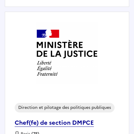
Direction et pilotage des politiques publiques
Chef(fe) de section DMPCE
Localisation :
Paris
(75)