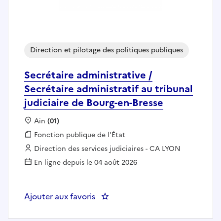
Direction et pilotage des politiques publiques
Secrétaire administrative /
Secrétaire administratif au tribunal
judiciaire de Bourg-en-Bresse
Localisation :
Ain
(01)
Fonction publique :
Fonction publique de l'État
Employeur :
Direction des services judiciaires - CA LYON
En ligne depuis le 04 août 2026
Ajouter aux favoris
: Secrétaire administrative / Secr