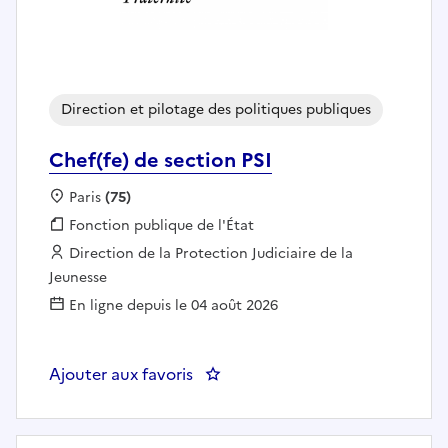
Direction et pilotage des politiques publiques
Chef(fe) de section PSI
Localisation :
Paris
(75)
Fonction publique :
Fonction publique de l'État
Employeur :
Direction de la Protection Judiciaire de la
Jeunesse
En ligne depuis le 04 août 2026
Ajouter aux favoris
: Chef(fe) de section PSI