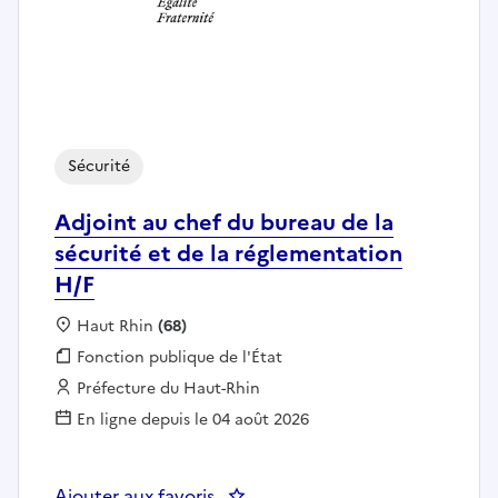
Sécurité
Adjoint au chef du bureau de la
sécurité et de la réglementation
H/F
Localisation :
Haut Rhin
(68)
Fonction publique :
Fonction publique de l'État
Employeur :
Préfecture du Haut-Rhin
En ligne depuis le 04 août 2026
Ajouter aux favoris
: Adjoint au chef du bureau de la