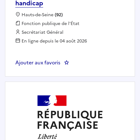
handicap
Localisation :
Hauts-de-Seine
(92)
Fonction publique :
Fonction publique de l'État
Employeur :
Secrétariat Général
En ligne depuis le 04 août 2026
Ajouter aux favoris
: Chargé(e) d'études au sein du 