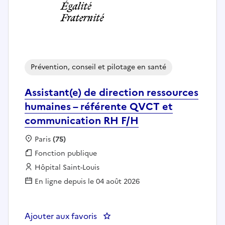
Prévention, conseil et pilotage en santé
Assistant(e) de direction ressources
humaines – référente QVCT et
communication RH F/H
Localisation :
Paris
(75)
Fonction publique :
Fonction publique
Employeur :
Hôpital Saint-Louis
En ligne depuis le 04 août 2026
Ajouter aux favoris
: Assistant(e) de direction res