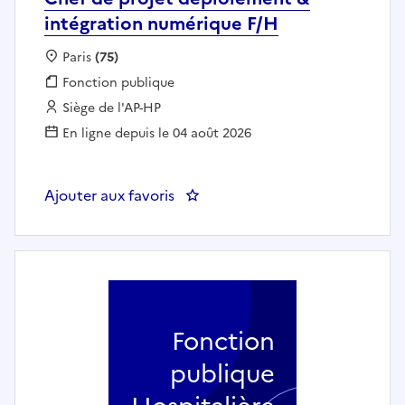
intégration numérique F/H
Localisation :
Paris
(75)
Fonction publique :
Fonction publique
Employeur :
Siège de l'AP-HP
En ligne depuis le 04 août 2026
Ajouter aux favoris
: Chef de projet déploiement & 
Fonction
publique