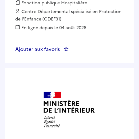
Fonction publique :
Fonction publique Hospitalière
Employeur :
Centre Départemental spécialisé en Protection
de l'Enfance (CDEF31)
En ligne depuis le 04 août 2026
Ajouter aux favoris
: Infirmier.ère Diplômé.e d'Etat