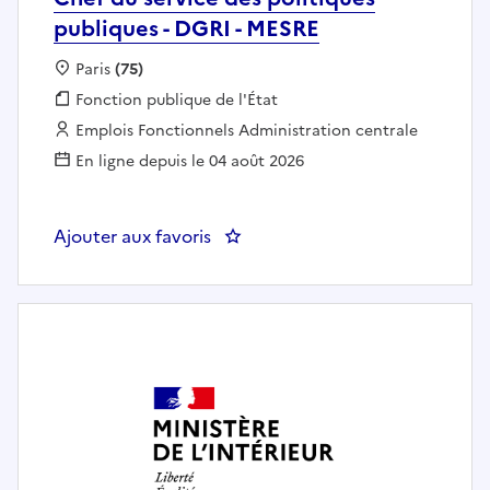
publiques - DGRI - MESRE
Localisation :
Paris
(75)
Fonction publique :
Fonction publique de l'État
Employeur :
Emplois Fonctionnels Administration centrale
En ligne depuis le 04 août 2026
Ajouter aux favoris
: Chef du service des politiques