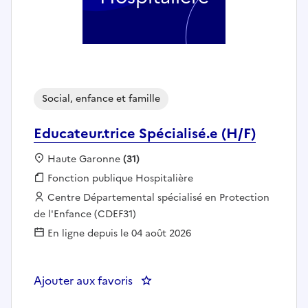
Social, enfance et famille
Educateur.trice Spécialisé.e (H/F)
Localisation :
Haute Garonne
(31)
Fonction publique :
Fonction publique Hospitalière
Employeur :
Centre Départemental spécialisé en Protection
de l'Enfance (CDEF31)
En ligne depuis le 04 août 2026
Ajouter aux favoris
: Educateur.trice Spécialisé.e (H/F