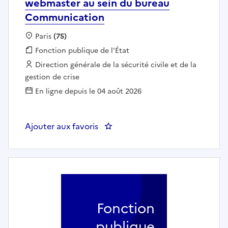
webmaster au sein du bureau
Communication
Localisation :
Paris
(75)
Fonction publique :
Fonction publique de l'État
Employeur :
Direction générale de la sécurité civile et de la
gestion de crise
En ligne depuis le 04 août 2026
Ajouter aux favoris
: DGSCGC – CAB– Technicien we
Fonction
publique