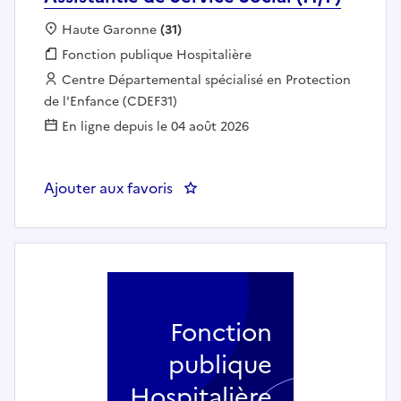
Localisation :
Haute Garonne
(31)
Fonction publique :
Fonction publique Hospitalière
Employeur :
Centre Départemental spécialisé en Protection
de l'Enfance (CDEF31)
En ligne depuis le 04 août 2026
Ajouter aux favoris
: Assistant.e de Service Social (H/
Fonction
publique
Hospitalière