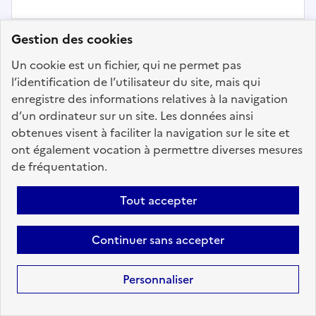
Gestion des cookies
Précédent
1
166
167
168
Un cookie est un fichier, qui ne permet pas
169
170
171
172
200
l’identification de l’utilisateur du site, mais qui
Suivant
enregistre des informations relatives à la navigation
d’un ordinateur sur un site. Les données ainsi
Aller à la page
obtenues visent à faciliter la navigation sur le site et
ont également vocation à permettre diverses mesures
de fréquentation.
Tout accepter
Téléchargez dès à
présent l'application
Continuer sans accepter
mobile “Choisir le
service public”
Personnaliser
Avec l’application, retrouvez en