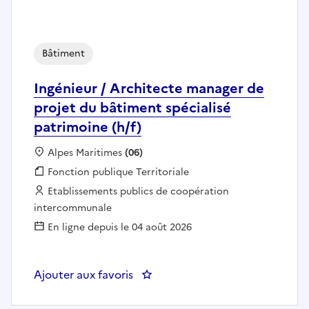
Bâtiment
Ingénieur / Architecte manager de
projet du bâtiment spécialisé
patrimoine (h/f)
Localisation :
Alpes Maritimes
(06)
Fonction publique :
Fonction publique Territoriale
Employeur :
Etablissements publics de coopération
intercommunale
En ligne depuis le 04 août 2026
Ajouter aux favoris
: Ingénieur / Architecte manager