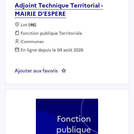
Adjoint Technique Territorial -
MAIRIE D'ESPERE
Localisation :
Lot
(46)
Fonction publique :
Fonction publique Territoriale
Employeur :
Communes
En ligne depuis le 04 août 2026
Ajouter aux favoris
: Adjoint Technique Territorial -
Fonction
publique