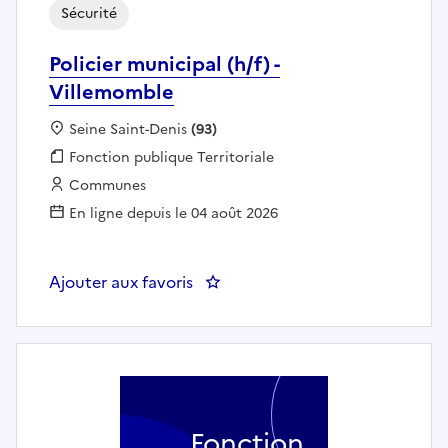
Sécurité
Policier municipal (h/f) -
Villemomble
Localisation :
Seine Saint-Denis
(93)
Fonction publique :
Fonction publique Territoriale
Employeur :
Communes
En ligne depuis le 04 août 2026
Ajouter aux favoris
: Policier municipal (h/f) - Ville
Fonction