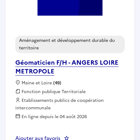
Aménagement et développement durable du
territoire
Géomaticien F/H - ANGERS LOIRE
METROPOLE
Localisation :
Maine et Loire
(49)
Fonction publique :
Fonction publique Territoriale
Employeur :
Etablissements publics de coopération
intercommunale
En ligne depuis le 04 août 2026
Ajouter aux favoris
: Géomaticien F/H - ANGERS LO