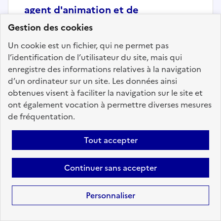
agent d'animation et de
surveillance au restaurant scolaire -
Gestion des cookies
FRANS
Un cookie est un fichier, qui ne permet pas
Localisation :
Ain
(01)
l’identification de l’utilisateur du site, mais qui
enregistre des informations relatives à la navigation
Fonction publique :
Fonction publique Territoriale
d’un ordinateur sur un site. Les données ainsi
Employeur :
Communes
obtenues visent à faciliter la navigation sur le site et
En ligne depuis le 04 août 2026
ont également vocation à permettre diverses mesures
de fréquentation.
Ajouter aux favoris
: agent d'animation et de surveil
Tout accepter
Continuer sans accepter
Précédent
1
169
170
171
172
173
174
175
200
Suivant
Personnaliser
Aller à la page