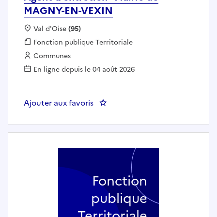
MAGNY-EN-VEXIN
Localisation :
Val d'Oise
(95)
Fonction publique :
Fonction publique Territoriale
Employeur :
Communes
En ligne depuis le 04 août 2026
Ajouter aux favoris
: Agent d'entretien - Mairie d
Fonction
publique
Territoriale