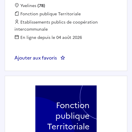
Localisation :
Yvelines
(78)
Fonction publique :
Fonction publique Territoriale
Employeur :
Etablissements publics de coopération
intercommunale
En ligne depuis le 04 août 2026
Ajouter aux favoris
: Chef de projet SIG (h/f) - Co
Fonction
publique
Territoriale