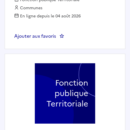
Employeur :
Communes
En ligne depuis le 04 août 2026
Ajouter aux favoris
: Directeur(trice) des solidarités, 
Fonction
publique
Territoriale