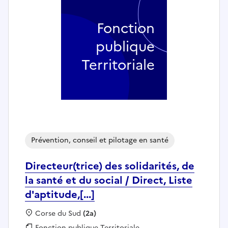
Fonction
publique
Territoriale
Prévention, conseil et pilotage en santé
Directeur(trice) des solidarités, de
la santé et du social / Direct, Liste
d'aptitude,[...]
Localisation :
Corse du Sud
(2a)
Fonction publique :
Fonction publique Territoriale