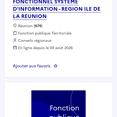
FONCTIONNEL SYSTEME
D'INFORMATION - REGION ILE DE
LA REUNION
Localisation :
Réunion
(974)
Fonction publique :
Fonction publique Territoriale
Employeur :
Conseils régionaux
En ligne depuis le 04 août 2026
Ajouter aux favoris
: UN CHEF DE PROJET FONCTIO
Fonction