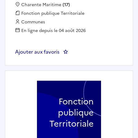
Localisation :
Charente Maritime
(17)
Fonction publique :
Fonction publique Territoriale
Employeur :
Communes
En ligne depuis le 04 août 2026
Ajouter aux favoris
: Secrétaire général de mairie
Fonction
publique
Territoriale