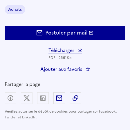
Achats
Domaine :
Postuler par mail
Télécharger
PDF – 26.61Ko
Ajouter aux favoris
: ADJOINT 2 AU DI
Partager la page
Partager sur Facebook
Partager sur X (anciennement Twitter) - nouv
Partager sur LinkedIn
Partager par email
Copier dans le presse
Veuillez
autoriser le dépôt de cookies
pour partager sur Facebook,
Twitter et LinkedIn.