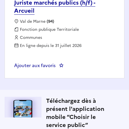
Juriste marchés publics (h/f) -
Arcueil
Localisation :
Val de Marne
(94)
Fonction publique :
Fonction publique Territoriale
Employeur :
Communes
En ligne depuis le 31 juillet 2026
Ajouter aux favoris
: Juriste marchés publics (h/f) - A
Téléchargez dès à
présent l'application
mobile “Choisir le
service public”