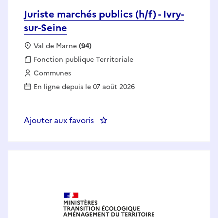
Juriste marchés publics (h/f) - Ivry-
sur-Seine
Localisation :
Val de Marne
(94)
Fonction publique :
Fonction publique Territoriale
Employeur :
Communes
En ligne depuis le 07 août 2026
Ajouter aux favoris
: Juriste marchés publics (h/f) - I