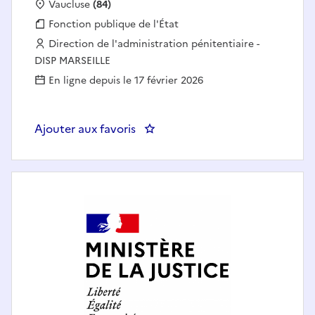
Localisation :
Vaucluse
(84)
Fonction publique :
Fonction publique de l'État
Employeur :
Direction de l'administration pénitentiaire -
DISP MARSEILLE
En ligne depuis le 17 février 2026
Ajouter aux favoris
: Responsable du service du gref