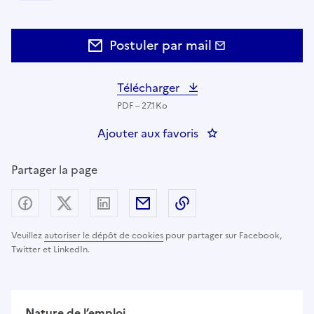
Postuler par mail
Télécharger
PDF – 27.1Ko
Ajouter aux favoris
: Adjoint Chef de gre
Partager la page
Partager sur Facebook
Partager sur X (anciennement Twitter) - nouv
Partager sur LinkedIn
Partager par email
Copier dans le presse
Veuillez
autoriser le dépôt de cookies
pour partager sur Facebook,
Twitter et LinkedIn.
Nature de l’emploi