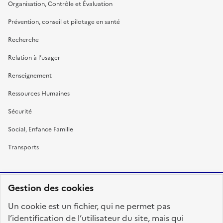
Organisation, Contrôle et Évaluation
Prévention, conseil et pilotage en santé
Recherche
Relation à l’usager
Renseignement
Ressources Humaines
Sécurité
Social, Enfance Famille
Transports
Gestion des cookies
RÉPUBLIQUE
Un cookie est un fichier, qui ne permet pas
FRANÇAISE
l’identification de l’utilisateur du site, mais qui