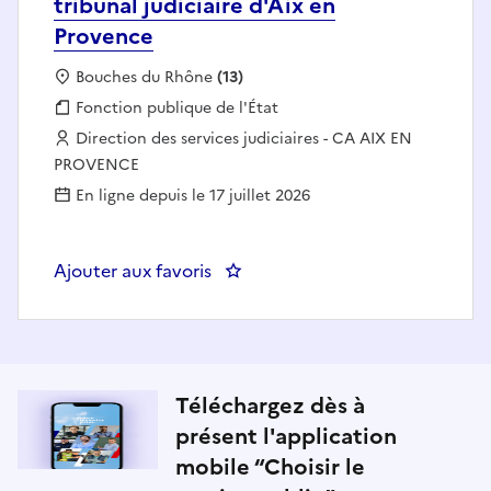
tribunal judiciaire d'Aix en
Provence
Localisation :
Bouches du Rhône
(13)
Fonction publique :
Fonction publique de l'État
Employeur :
Direction des services judiciaires - CA AIX EN
PROVENCE
En ligne depuis le 17 juillet 2026
Ajouter aux favoris
: Chef de cabi
Téléchargez dès à
présent l'application
mobile “Choisir le