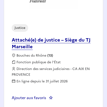
Justice
Attaché(e) de justice – Siège du TJ
Marseille
Localisation :
Bouches du Rhône
(13)
Fonction publique :
Fonction publique de l'État
Employeur :
Direction des services judiciaires - CA AIX EN
PROVENCE
En ligne depuis le 31 juillet 2026
Ajouter aux favoris
: Attaché(e) de justice – Siège du 