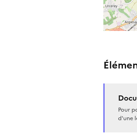
Élémen
Docu
Pour po
d'une l