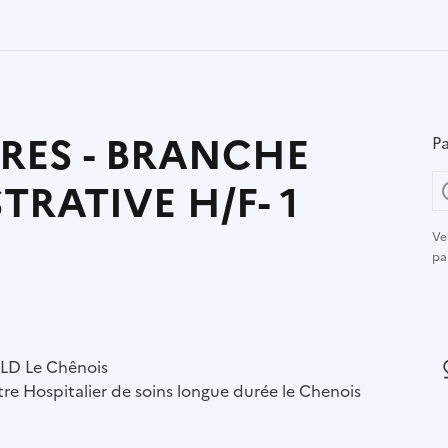
RES - BRANCHE
Pa
RATIVE H/F- 1
Ve
pa
r :
LD Le Chênois
L
re Hospitalier de soins longue durée le Chenois