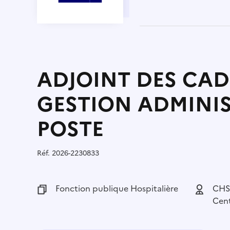
ADJOINT DES CAD
GESTION ADMINIST
POSTE
Réf.
Référence :
2026-2230833
Fonction publique :
Fonction publique Hospitalière
Employeu
CHS
Cent