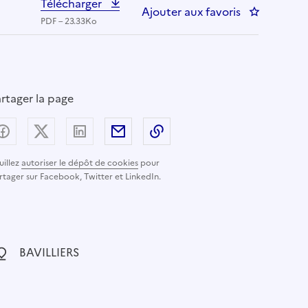
Télécharger
Ajouter aux favoris
: ADJOINT 
PDF – 23.33Ko
rtager la page
Partager sur Facebook
Partager sur X (anciennement Twitter) - nouvelle
Partager sur LinkedIn
Partager par email
Copier dans le presse-pap
uillez
autoriser le dépôt de cookies
pour
rtager sur Facebook, Twitter et LinkedIn.
ocalisation :
BAVILLIERS