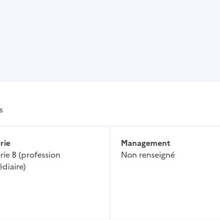
s
rie
Management
ie B (profession
Non renseigné
diaire)