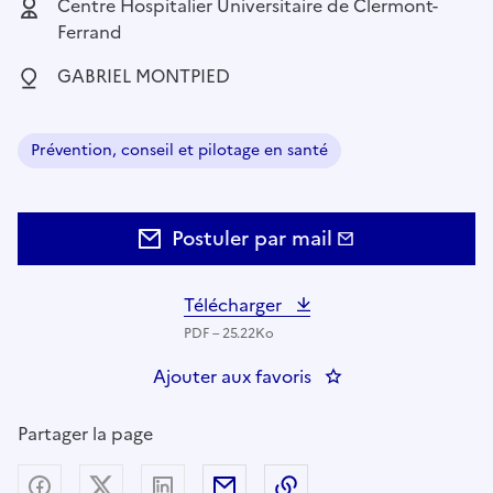
Employeur :
Centre Hospitalier Universitaire de Clermont-
Ferrand
Localisation :
GABRIEL MONTPIED
Prévention, conseil et pilotage en santé
Domaine :
Postuler par mail
Télécharger
PDF – 25.22Ko
Ajouter aux favoris
: ADJOINT.E ADMINI
Partager la page
Partager sur Facebook
Partager sur X (anciennement Twitter) - nouv
Partager sur LinkedIn
Partager par email
Copier dans le presse