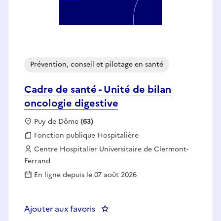
Prévention, conseil et pilotage en santé
Cadre de santé - Unité de bilan
oncologie digestive
Localisation :
Puy de Dôme
(63)
Fonction publique :
Fonction publique Hospitalière
Employeur :
Centre Hospitalier Universitaire de Clermont-
Ferrand
En ligne depuis le 07 août 2026
Ajouter aux favoris
: Cadre de santé - Unité de bilan