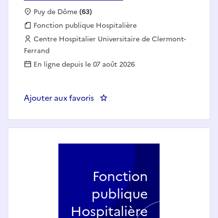
Localisation :
Puy de Dôme
(63)
Fonction publique :
Fonction publique Hospitalière
Employeur :
Centre Hospitalier Universitaire de Clermont-
Ferrand
En ligne depuis le 07 août 2026
Ajouter aux favoris
: CADRE DE SANTE - IMAGERIE 
Fonction
publique
Hospitalière