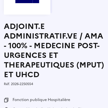
ADJOINT.E
ADMINISTRATIF.VE / AMA
- 100% - MEDECINE POST-
URGENCES ET
THERAPEUTIQUES (MPUT)
ET UHCD
Réf.
Référence :
2026-2250554
Fonction publique :
Fonction publique Hospitalière