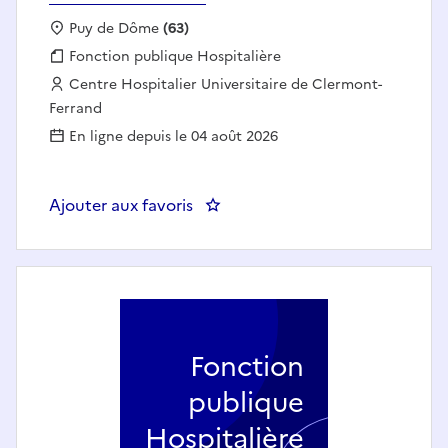
Localisation :
Puy de Dôme
(63)
Fonction publique :
Fonction publique Hospitalière
Employeur :
Centre Hospitalier Universitaire de Clermont-
Ferrand
En ligne depuis le 04 août 2026
Ajouter aux favoris
: CADRE DE SANTE - PNEUMOLOG
Fonction
publique
Hospitalière