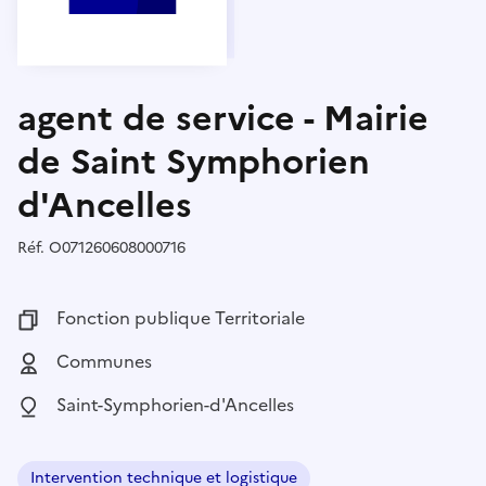
agent de service - Mairie
de Saint Symphorien
d'Ancelles
Réf.
Référence :
O071260608000716
Fonction publique :
Fonction publique Territoriale
Employeur :
Communes
Localisation :
Saint-Symphorien-d'Ancelles
Intervention technique et logistique