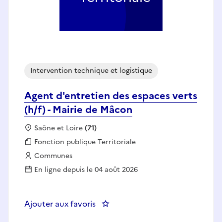
Intervention technique et logistique
Agent d'entretien des espaces verts
(h/f) - Mairie de Mâcon
Localisation :
Saône et Loire
(71)
Fonction publique :
Fonction publique Territoriale
Employeur :
Communes
En ligne depuis le 04 août 2026
Ajouter aux favoris
: Agent d'entretien des espaces v