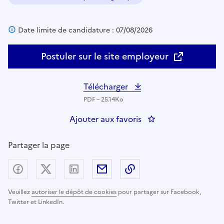
Domaine :
Date limite de candidature : 07/08/2026
Postuler sur le site employeur
Télécharger
PDF – 25.14Ko
Ajouter aux favoris
: agent de service - 
Partager la page
Partager sur Facebook
Partager sur X (anciennement Twitter) - nouv
Partager sur LinkedIn
Partager par email
Copier dans le presse
Veuillez
autoriser le dépôt de cookies
pour partager sur Facebook,
Twitter et LinkedIn.