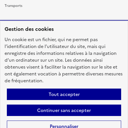
Transports
Gestion des cookies
RÉPUBLIQUE
Un cookie est un fichier, qui ne permet pas
FRANÇAISE
l’identification de l’utilisateur du site, mais qui
enregistre des informations relatives à la navigation
d’un ordinateur sur un site. Les données ainsi
obtenues visent à faciliter la navigation sur le site et
fonction-publique.gouv.fr
legifrance.gouv.fr
ont également vocation à permettre diverses mesures
de fréquentation.
gouvernement.fr
service-public.fr
data.gouv.fr
Tout accepter
Plan du site
Accessibilité : totalement conforme
Personnaliser les cookies
Mentions légales
Contact
Aide
Continuer sans accepter
candidats
Personnaliser