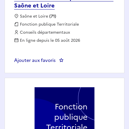
Saône et Loire
Localisation :
Saône et Loire
(71)
Fonction publique :
Fonction publique Territoriale
Employeur :
Conseils départementaux
En ligne depuis le 05 août 2026
Ajouter aux favoris
: AGENT POLYVALENT ENTRETIEN
Fonction
publique
Territoriale