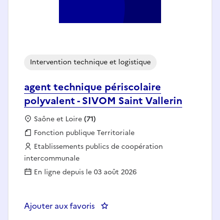
Intervention technique et logistique
agent technique périscolaire
polyvalent - SIVOM Saint Vallerin
Localisation :
Saône et Loire
(71)
Fonction publique :
Fonction publique Territoriale
Employeur :
Etablissements publics de coopération
intercommunale
En ligne depuis le 03 août 2026
Ajouter aux favoris
: agent technique périscolaire po