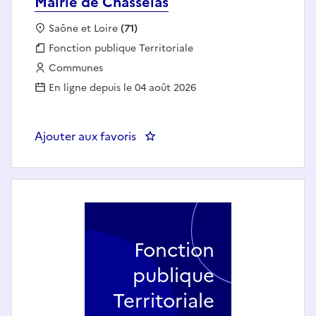
Mairie de Chasselas
Localisation :
Saône et Loire
(71)
Fonction publique :
Fonction publique Territoriale
Employeur :
Communes
En ligne depuis le 04 août 2026
Ajouter aux favoris
: Agent des interventions techniq
Fonction
publique
Territoriale