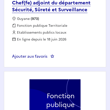
Chef(fe) adjoint du département
Sécurité, Sûreté et Surveillance
Localisation :
Guyane
(973)
Fonction publique :
Fonction publique Territoriale
Employeur :
Etablissements publics locaux
En ligne depuis le 18 juin 2026
Ajouter aux favoris
: Chef(fe) adjoint du département
Fonction
publique