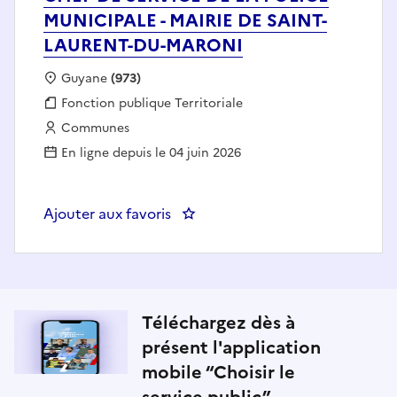
MUNICIPALE - MAIRIE DE SAINT-
LAURENT-DU-MARONI
Localisation :
Guyane
(973)
Fonction publique :
Fonction publique Territoriale
Employeur :
Communes
En ligne depuis le 04 juin 2026
Ajouter aux favoris
: CHEF DE SERVICE DE LA POLI
Téléchargez dès à
présent l'application
mobile “Choisir le