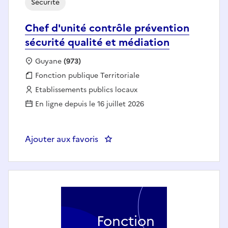
Sécurité
Chef d'unité contrôle prévention
sécurité qualité et médiation
Localisation :
Guyane
(973)
Fonction publique :
Fonction publique Territoriale
Employeur :
Etablissements publics locaux
En ligne depuis le 16 juillet 2026
Ajouter aux favoris
: Chef d'unité contrôle préventi
Fonction