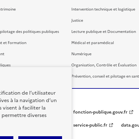
atrimoine
Intervention technique et logistique
Justice
 pilotage des politiques publiques
Lecture publique et Documentation
t et Formation
Médical et paramédical
ent
Numérique
liques
Organisation, Contrôle et Évaluation
étaire et financière
Prévention, conseil et pilotage en san
fication de l’utilisateur
ives à la navigation d’un
visent à faciliter la
fonction-publique.gouv.fr
à permettre diverses
service-public.fr
data.gou