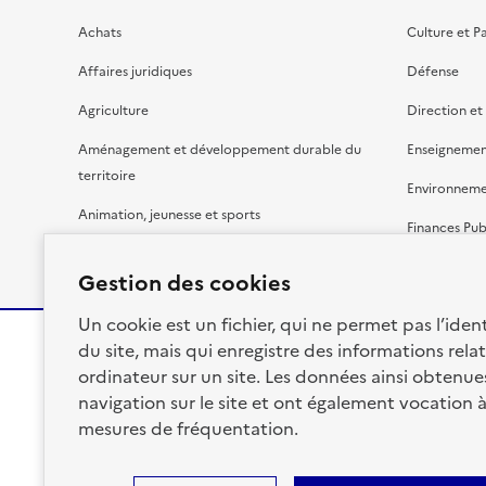
Achats
Culture et P
Affaires juridiques
Défense
Agriculture
Direction et
Aménagement et développement durable du
Enseignemen
territoire
Environnem
Animation, jeunesse et sports
Finances Pub
Bâtiment
Gestion budg
Gestion des cookies
Un cookie est un fichier, qui ne permet pas l’identi
du site, mais qui enregistre des informations relat
ordinateur sur un site. Les données ainsi obtenues 
RÉPUBLIQUE
navigation sur le site et ont également vocation 
FRANÇAISE
mesures de fréquentation.