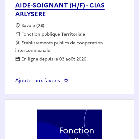
AIDE-SOIGNANT (H/F) - CIAS
ARLYSERE
Localisation :
Savoie
(73)
Fonction publique :
Fonction publique Territoriale
Employeur :
Etablissements publics de coopération
intercommunale
En ligne depuis le 03 août 2026
Ajouter aux favoris
: AIDE-SOIGNANT (H/F) - CIAS 
Fonction