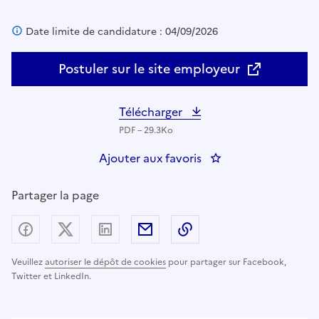
Date limite de candidature : 04/09/2026
Postuler sur le site employeur
Télécharger
PDF – 29.3Ko
Ajouter aux favoris
: AIDE-SOIGNANT (H/
Partager la page
Partager sur Facebook
Partager sur X (anciennement Twitter) - nouv
Partager sur LinkedIn
Partager par email
Copier dans le presse
Veuillez
autoriser le dépôt de cookies
pour partager sur Facebook,
Twitter et LinkedIn.