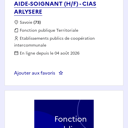
AIDE-SOIGNANT (H/F) - CIAS
ARLYSERE
Localisation :
Savoie
(73)
Fonction publique :
Fonction publique Territoriale
Employeur :
Etablissements publics de coopération
intercommunale
En ligne depuis le 04 août 2026
Ajouter aux favoris
: AIDE-SOIGNANT (H/F) - CIAS 
Fonction