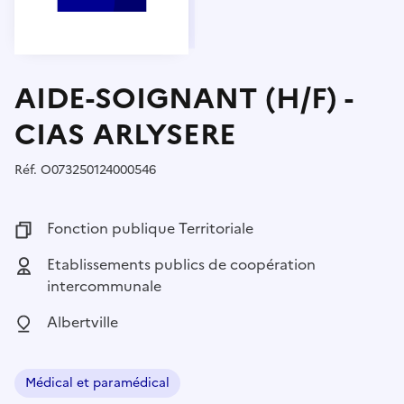
AIDE-SOIGNANT (H/F) -
CIAS ARLYSERE
Réf.
Référence :
O073250124000546
Fonction publique :
Fonction publique Territoriale
Employeur :
Etablissements publics de coopération
intercommunale
Localisation :
Albertville
Médical et paramédical
Domaine :