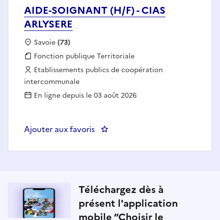
AIDE-SOIGNANT (H/F) - CIAS
ARLYSERE
Localisation :
Savoie
(73)
Fonction publique :
Fonction publique Territoriale
Employeur :
Etablissements publics de coopération
intercommunale
En ligne depuis le 03 août 2026
Ajouter aux favoris
: AIDE-SOIGNANT (H/F) - CIAS 
Téléchargez dès à
présent l'application
mobile “Choisir le