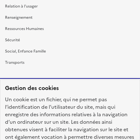
Relation à l’usager
Renseignement
Ressources Humaines
Sécurité
Social, Enfance Famille
Transports
Gestion des cookies
RÉPUBLIQUE
Un cookie est un fichier, qui ne permet pas
FRANÇAISE
l’identification de l’utilisateur du site, mais qui
enregistre des informations relatives à la navigation
d’un ordinateur sur un site. Les données ainsi
obtenues visent à faciliter la navigation sur le site et
fonction-publique.gouv.fr
legifrance.gouv.fr
ont également vocation à permettre diverses mesures