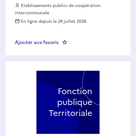
Employeur :
Etablissements publics de coopération
intercommunale
En ligne depuis le 24 juillet 2026
Ajouter aux favoris
: Infirmier(ère) Diplômé(e) d’Etat
Fonction
publique
Territoriale