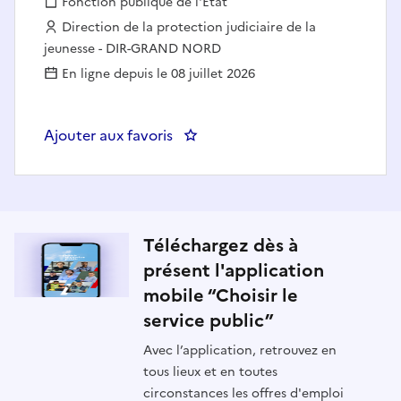
Fonction publique :
Fonction publique de l'État
Employeur :
Direction de la protection judiciaire de la
jeunesse - DIR-GRAND NORD
En ligne depuis le 08 juillet 2026
Ajouter aux favoris
: PSYCHOLOGUE CLINICIEN.NE 
Téléchargez dès à
présent l'application
mobile “Choisir le
service public”
Avec l’application, retrouvez en
tous lieux et en toutes
circonstances les offres d'emploi