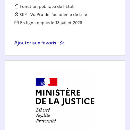
Fonction publique :
Fonction publique de l'État
Employeur :
GIP - ViaPro de l'académie de Lille
En ligne depuis le 13 juillet 2026
Ajouter aux favoris
: Formateur(trice) en institut de