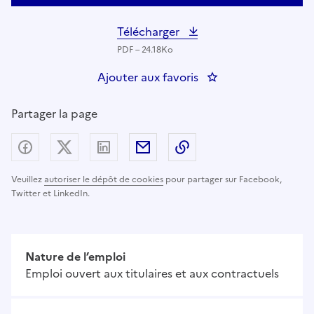
Télécharger
PDF – 24.18Ko
Ajouter aux favoris
: aide-soignant
Partager la page
Partager sur Facebook
Partager sur X (anciennement Twitter) - nouv
Partager sur LinkedIn
Partager par email
Copier dans le presse
Veuillez
autoriser le dépôt de cookies
pour partager sur Facebook,
Twitter et LinkedIn.
Nature de l’emploi
Emploi ouvert aux titulaires et aux contractuels