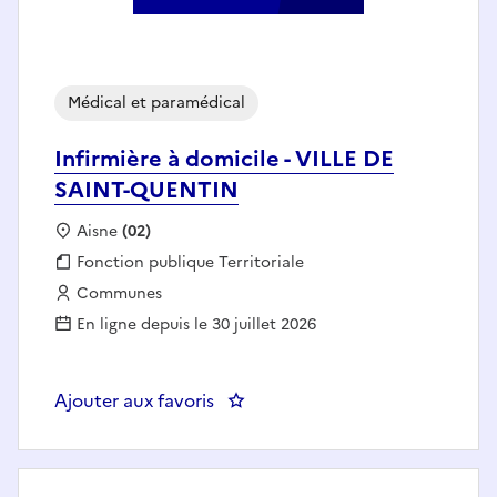
Médical et paramédical
Infirmière à domicile - VILLE DE
SAINT-QUENTIN
Localisation :
Aisne
(02)
Fonction publique :
Fonction publique Territoriale
Employeur :
Communes
En ligne depuis le 30 juillet 2026
Ajouter aux favoris
: Infirmière à domicile - VILLE