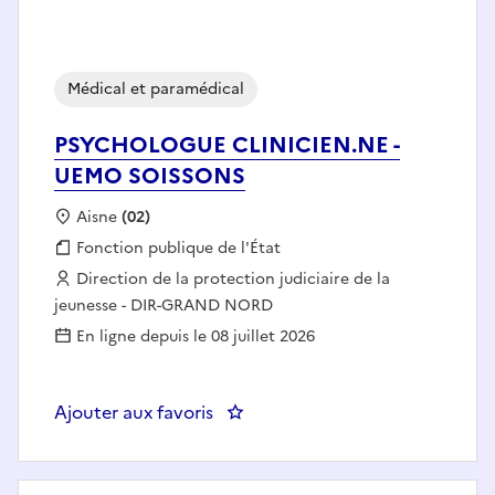
Médical et paramédical
PSYCHOLOGUE CLINICIEN.NE -
UEMO SOISSONS
Localisation :
Aisne
(02)
Fonction publique :
Fonction publique de l'État
Employeur :
Direction de la protection judiciaire de la
jeunesse - DIR-GRAND NORD
En ligne depuis le 08 juillet 2026
Ajouter aux favoris
: PSYCHOLOGUE CLINICIEN.NE 