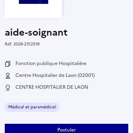
aide-soignant
Réf.
Référence :
2026-2312519
Fonction publique :
Fonction publique Hospitalière
Employeur :
Centre Hospitalier de Laon (02001)
Localisation :
CENTRE HOSPITALIER DE LAON
Médical et paramédical
Domaine :
Postuler