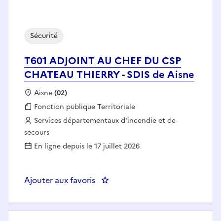
Sécurité
T601 ADJOINT AU CHEF DU CSP
CHATEAU THIERRY - SDIS de Aisne
Localisation :
Aisne
(02)
Fonction publique :
Fonction publique Territoriale
Employeur :
Services départementaux d'incendie et de
secours
En ligne depuis le 17 juillet 2026
Ajouter aux favoris
: T601 ADJOINT AU CHEF DU CS