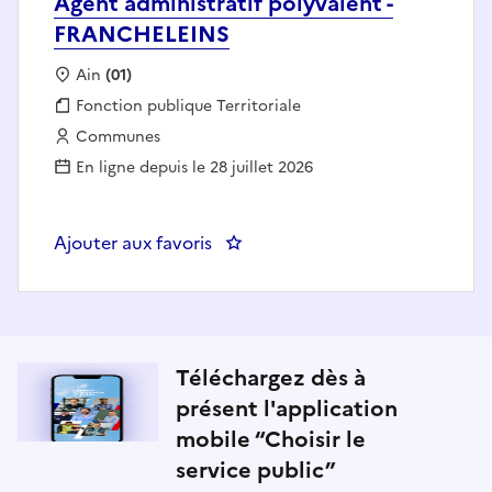
Agent administratif polyvalent -
FRANCHELEINS
Localisation :
Ain
(01)
Fonction publique :
Fonction publique Territoriale
Employeur :
Communes
En ligne depuis le 28 juillet 2026
Ajouter aux favoris
: Agent administratif polyvalen
Téléchargez dès à
présent l'application
mobile “Choisir le
service public”