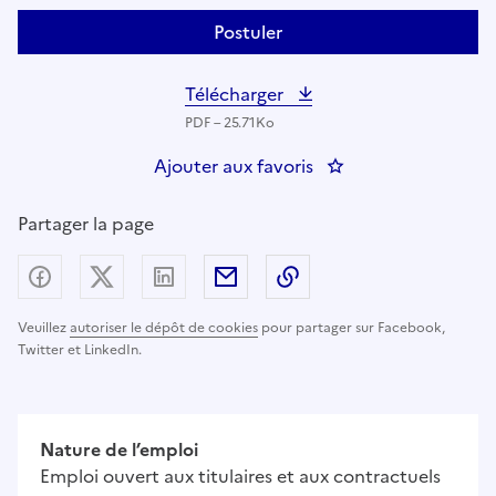
Postuler
Télécharger
PDF – 25.71Ko
Ajouter aux favoris
: Assistant(e) RH Gest
Partager la page
Partager sur Facebook
Partager sur X (anciennement Twitter) - nouv
Partager sur LinkedIn
Partager par email
Copier dans le presse
Veuillez
autoriser le dépôt de cookies
pour partager sur Facebook,
Twitter et LinkedIn.
Nature de l’emploi
Emploi ouvert aux titulaires et aux contractuels