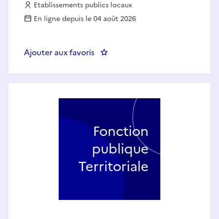
Employeur :
Etablissements publics locaux
En ligne depuis le 04 août 2026
Ajouter aux favoris
: Conseiller(e) en prévention / E
Fonction
publique
Territoriale