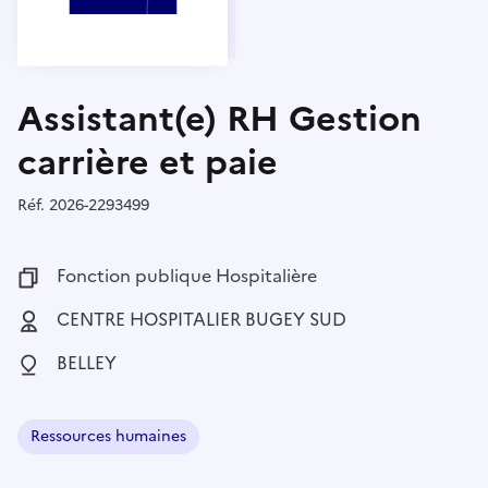
Assistant(e) RH Gestion
carrière et paie
Réf.
Référence :
2026-2293499
Fonction publique :
Fonction publique Hospitalière
Employeur :
CENTRE HOSPITALIER BUGEY SUD
Localisation :
BELLEY
Ressources humaines
Domaine :