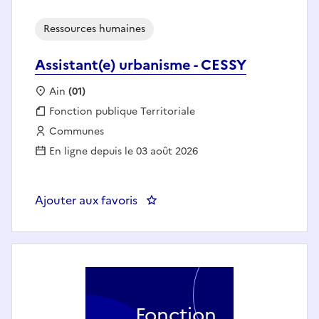
Ressources humaines
Assistant(e) urbanisme - CESSY
Localisation :
Ain
(01)
Fonction publique :
Fonction publique Territoriale
Employeur :
Communes
En ligne depuis le 03 août 2026
Ajouter aux favoris
: Assistant(e) urbanisme - CESSY
Fonction