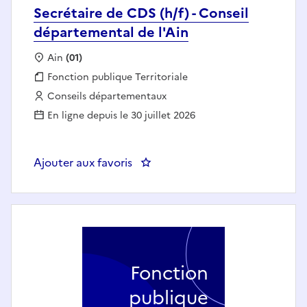
Secrétaire de CDS (h/f) - Conseil
départemental de l'Ain
Localisation :
Ain
(01)
Fonction publique :
Fonction publique Territoriale
Employeur :
Conseils départementaux
En ligne depuis le 30 juillet 2026
Ajouter aux favoris
: Secrétaire de CDS (h/f) - Conse
Fonction
publique