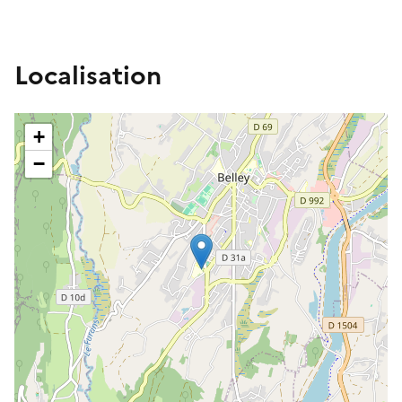
Localisation
+
−