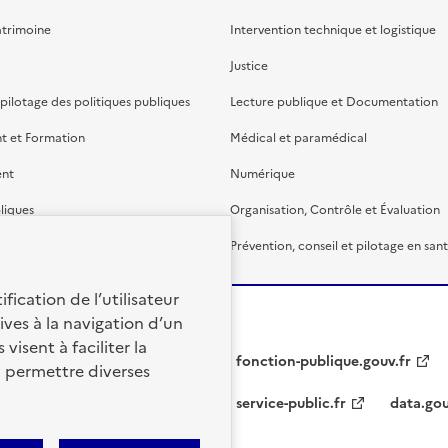
atrimoine
Intervention technique et logistique
Justice
 pilotage des politiques publiques
Lecture publique et Documentation
t et Formation
Médical et paramédical
ent
Numérique
liques
Organisation, Contrôle et Évaluation
étaire et financière
Prévention, conseil et pilotage en san
fication de l’utilisateur
ives à la navigation d’un
visent à faciliter la
fonction-publique.gouv.fr
à permettre diverses
service-public.fr
data.gou