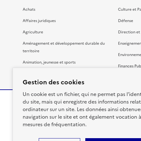
Achats
Culture et P
Affaires juridiques
Défense
Agriculture
Direction et
Aménagement et développement durable du
Enseignemen
territoire
Environnem
Animation, jeunesse et sports
Finances Pub
Bâtiment
Gestion budg
Gestion des cookies
Un cookie est un fichier, qui ne permet pas l’identi
du site, mais qui enregistre des informations relat
ordinateur sur un site. Les données ainsi obtenues 
RÉPUBLIQUE
navigation sur le site et ont également vocation 
FRANÇAISE
mesures de fréquentation.