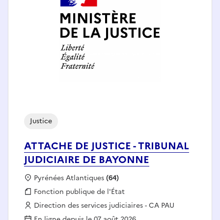
Justice
ATTACHE DE JUSTICE - TRIBUNAL
JUDICIAIRE DE BAYONNE
Localisation :
Pyrénées Atlantiques
(64)
Fonction publique :
Fonction publique de l'État
Employeur :
Direction des services judiciaires - CA PAU
En ligne depuis le 07 août 2026