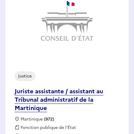
Justice
Juriste assistante / assistant au
Tribunal administratif de la
Martinique
Localisation :
Martinique
(972)
Fonction publique :
Fonction publique de l'État