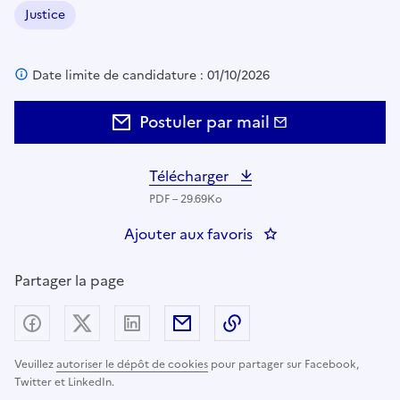
Justice
Domaine :
Date limite de candidature : 01/10/2026
Postuler par mail
Télécharger
PDF – 29.69Ko
Ajouter aux favoris
: Attaché de justice 
Partager la page
Partager sur Facebook
Partager sur X (anciennement Twitter) - nouv
Partager sur LinkedIn
Partager par email
Copier dans le presse
Veuillez
autoriser le dépôt de cookies
pour partager sur Facebook,
Twitter et LinkedIn.