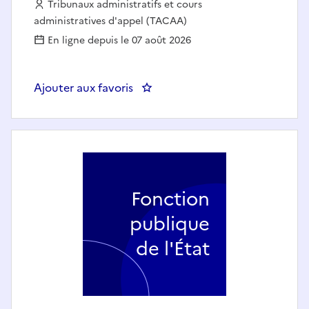
Employeur :
Tribunaux administratifs et cours
administratives d'appel (TACAA)
En ligne depuis le 07 août 2026
Ajouter aux favoris
: Juriste assistante / assistant a
Fonction
publique
de l'État