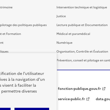
atrimoine
Intervention technique et logistique
Justice
 pilotage des politiques publiques
Lecture publique et Documentation
t et Formation
Médical et paramédical
ent
Numérique
liques
Organisation, Contrôle et Évaluation
étaire et financière
Prévention, conseil et pilotage en san
fication de l’utilisateur
ives à la navigation d’un
visent à faciliter la
fonction-publique.gouv.fr
à permettre diverses
service-public.fr
data.gou