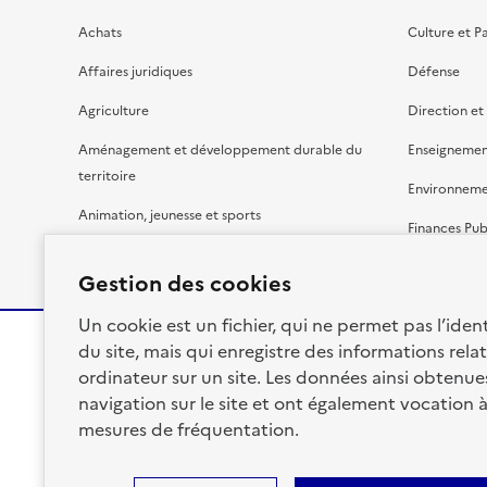
Achats
Culture et P
Affaires juridiques
Défense
Agriculture
Direction et
Aménagement et développement durable du
Enseignemen
territoire
Environnem
Animation, jeunesse et sports
Finances Pub
Bâtiment
Gestion budg
Gestion des cookies
Un cookie est un fichier, qui ne permet pas l’identi
du site, mais qui enregistre des informations relat
ordinateur sur un site. Les données ainsi obtenues 
RÉPUBLIQUE
navigation sur le site et ont également vocation 
FRANÇAISE
mesures de fréquentation.