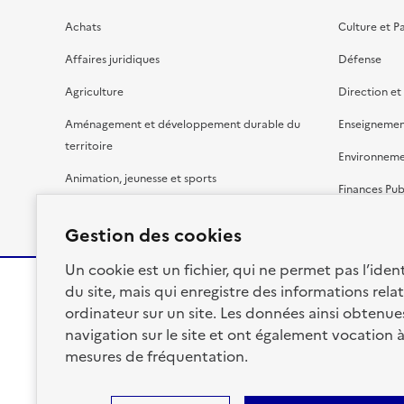
Achats
Culture et P
Affaires juridiques
Défense
Agriculture
Direction et
Aménagement et développement durable du
Enseignemen
territoire
Environnem
Animation, jeunesse et sports
Finances Pub
Bâtiment
Gestion budg
Gestion des cookies
Un cookie est un fichier, qui ne permet pas l’identi
du site, mais qui enregistre des informations relat
ordinateur sur un site. Les données ainsi obtenues 
RÉPUBLIQUE
navigation sur le site et ont également vocation 
FRANÇAISE
mesures de fréquentation.