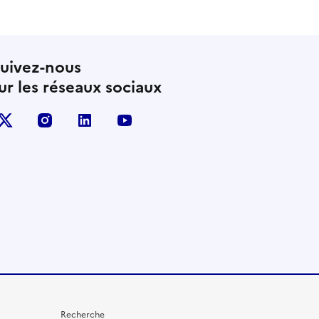
uivez-nous
ur les réseaux sociaux
X (anciennement Twitter)
instagram
linkedin
youtube
Recherche