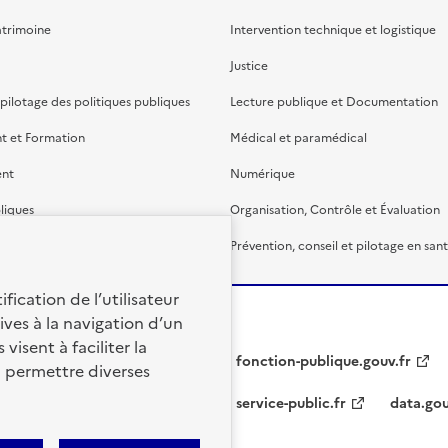
atrimoine
Intervention technique et logistique
Justice
 pilotage des politiques publiques
Lecture publique et Documentation
t et Formation
Médical et paramédical
ent
Numérique
liques
Organisation, Contrôle et Évaluation
étaire et financière
Prévention, conseil et pilotage en san
fication de l’utilisateur
ives à la navigation d’un
visent à faciliter la
fonction-publique.gouv.fr
à permettre diverses
service-public.fr
data.gou