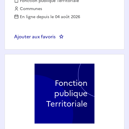
Fonction publique :
Fonction publique Territoriale
Employeur :
Communes
En ligne depuis le 04 août 2026
Ajouter aux favoris
: Policier municipal (h/f) - FAR
Fonction
publique
Territoriale