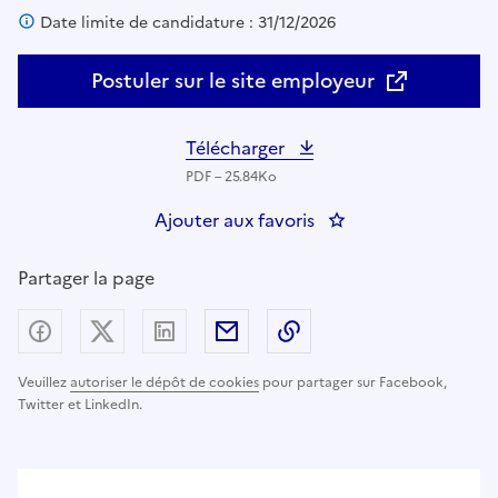
Date limite de candidature : 31/12/2026
Postuler sur le site employeur
Télécharger
PDF – 25.84Ko
Ajouter aux favoris
: Chargé d'analyse e
Partager la page
Partager sur Facebook
Partager sur X (anciennement Twitter) - nouv
Partager sur LinkedIn
Partager par email
Copier dans le presse
Veuillez
autoriser le dépôt de cookies
pour partager sur Facebook,
Twitter et LinkedIn.