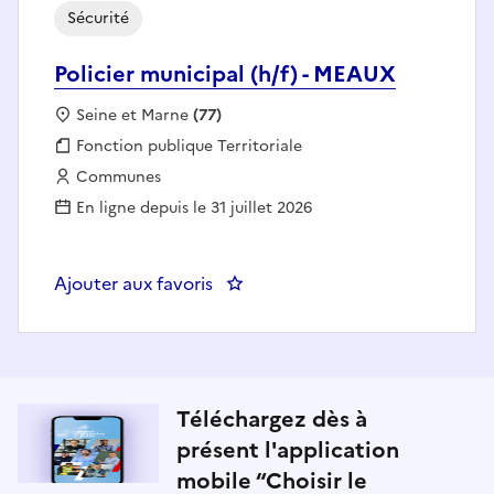
Sécurité
Policier municipal (h/f) - MEAUX
Localisation :
Seine et Marne
(77)
Fonction publique :
Fonction publique Territoriale
Employeur :
Communes
En ligne depuis le 31 juillet 2026
Ajouter aux favoris
: Policier municipal (h/f) - MEAUX
Téléchargez dès à
présent l'application
mobile “Choisir le