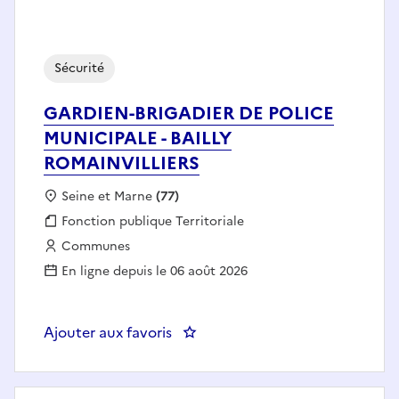
Sécurité
GARDIEN-BRIGADIER DE POLICE
MUNICIPALE - BAILLY
ROMAINVILLIERS
Localisation :
Seine et Marne
(77)
Fonction publique :
Fonction publique Territoriale
Employeur :
Communes
En ligne depuis le 06 août 2026
Ajouter aux favoris
: GARDIEN-BRIGADIER DE POLIC