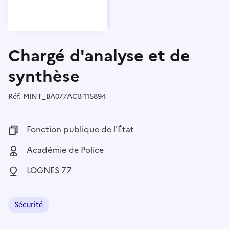
Chargé d'analyse et de
synthèse
Réf.
Référence :
MINT_BA077ACB-115894
Fonction publique :
Fonction publique de l'État
Employeur :
Académie de Police
Localisation :
LOGNES 77
Sécurité
Domaine :