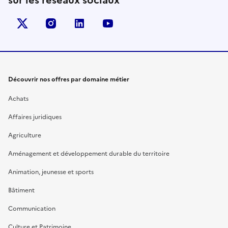
sur les réseaux sociaux
X (anciennement Twitter)
instagram
linkedin
youtube
Découvrir nos offres par domaine métier
Achats
Affaires juridiques
Agriculture
Aménagement et développement durable du territoire
Animation, jeunesse et sports
Bâtiment
Communication
Culture et Patrimoine