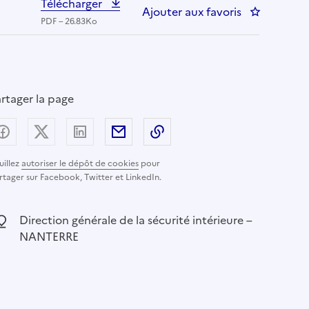
Télécharger
Ajouter aux favoris
: Chargé de
PDF – 26.83Ko
rtager la page
Partager sur Facebook
Partager sur X (anciennement Twitter) - nouvelle
Partager sur LinkedIn
Partager par email
Copier dans le presse-pap
uillez
autoriser le dépôt de cookies
pour
rtager sur Facebook, Twitter et LinkedIn.
ocalisation :
Direction générale de la sécurité intérieure –
NANTERRE