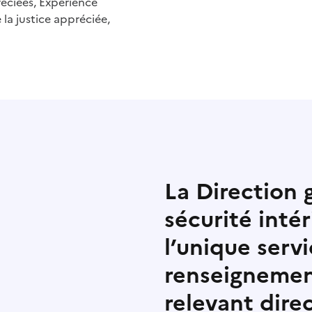
réciées, Expérience
 la justice appréciée,
La Direction 
sécurité inté
l’unique servi
renseignemen
relevant dir