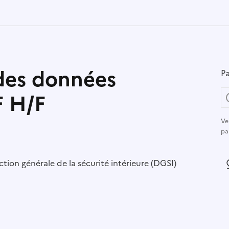
des données
Pa
F H/F
Ve
pa
r :
ction générale de la sécurité intérieure (DGSI)
L