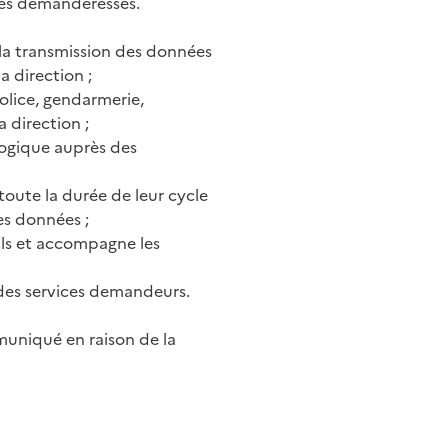
ures demanderesses.
t la transmission des données
a direction ;
police, gendarmerie,
a direction ;
gogique auprès des
toute la durée de leur cycle
ces données ;
ils et accompagne les
t des services demandeurs.
uniqué en raison de la