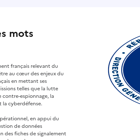
es mots
ment français relevant du
st être au cœur des enjeux du
nçais en mettant ses
ssions telles que la lutte
le contre-espionnage, la
t la cyberdéfense.
opérationnel, en appui du
gestion de données
ion des fiches de signalement