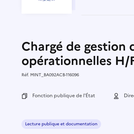
Chargé de gestion 
opérationnelles H/
Réf.
Référence :
MINT_BA092ACB-116096
Fonction publique :
Fonction publique de l'État
Employeu
Dire
Lecture publique et documentation
Domaine :