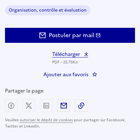
Organisation, contrôle et évaluation
Domaine :
Postuler par mail
Télécharger
PDF – 25.75Ko
Ajouter aux favoris
: CHARGE DE MISSI
Partager la page
Partager sur Facebook
Partager sur X (anciennement Twitter) - nouv
Partager sur LinkedIn
Partager par email
Copier dans le presse
Veuillez
autoriser le dépôt de cookies
pour partager sur Facebook,
Twitter et LinkedIn.