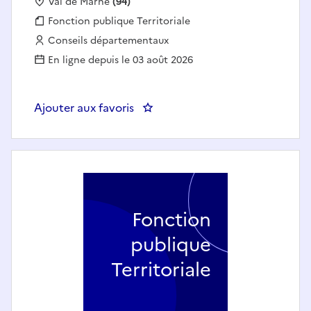
Localisation :
Val de Marne
(94)
Fonction publique :
Fonction publique Territoriale
Employeur :
Conseils départementaux
En ligne depuis le 03 août 2026
Ajouter aux favoris
: Charg
Fonction
publique
Territoriale