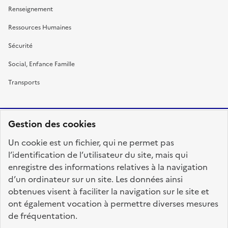
Renseignement
Ressources Humaines
Sécurité
Social, Enfance Famille
Transports
Gestion des cookies
RÉPUBLIQUE
Un cookie est un fichier, qui ne permet pas
FRANÇAISE
l’identification de l’utilisateur du site, mais qui
enregistre des informations relatives à la navigation
d’un ordinateur sur un site. Les données ainsi
obtenues visent à faciliter la navigation sur le site et
fonction-publique.gouv.fr
legifrance.gouv.fr
ont également vocation à permettre diverses mesures
de fréquentation.
gouvernement.fr
service-public.fr
data.gouv.fr