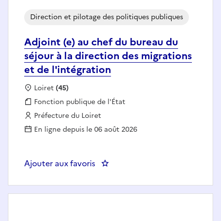
Direction et pilotage des politiques publiques
Adjoint (e) au chef du bureau du
séjour à la direction des migrations
et de l'intégration
Localisation :
Loiret
(45)
Fonction publique :
Fonction publique de l'État
Employeur :
Préfecture du Loiret
En ligne depuis le 06 août 2026
Ajouter aux favoris
: Adjoint (e) au chef du bureau du