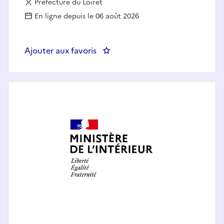
Employeur :
Préfecture du Loiret
En ligne depuis le 06 août 2026
Ajouter aux favoris
: CAIOM-Directeur/Directrice de l