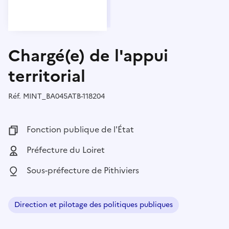
Chargé(e) de l'appui
territorial
Réf.
Référence :
MINT_BA045ATB-118204
Fonction publique :
Fonction publique de l'État
Employeur :
Préfecture du Loiret
Localisation :
Sous-préfecture de Pithiviers
Direction et pilotage des politiques publiques
Domaine :