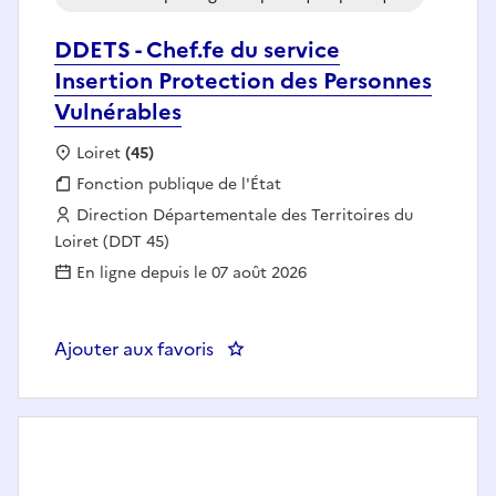
DDETS - Chef.fe du service
Insertion Protection des Personnes
Vulnérables
Localisation :
Loiret
(45)
Fonction publique :
Fonction publique de l'État
Employeur :
Direction Départementale des Territoires du
Loiret (DDT 45)
En ligne depuis le 07 août 2026
Ajouter aux favoris
: DDETS - Chef.fe du service Ins