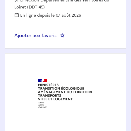
Employeur :
Direction Départementale des Territoires du
Loiret (DDT 45)
En ligne depuis le 07 août 2026
Ajouter aux favoris
: Assistant(e) de service urban