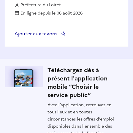
Employeur :
Préfecture du Loiret
En ligne depuis le 06 août 2026
Ajouter aux favoris
: Chef(fe) du bureau du séjour à l
Téléchargez dès à
présent l'application
mobile “Choisir le
service public”
Avec l’application, retrouvez en
tous lieux et en toutes
circonstances les offres d'emploi
disponibles dans l'ensemble des