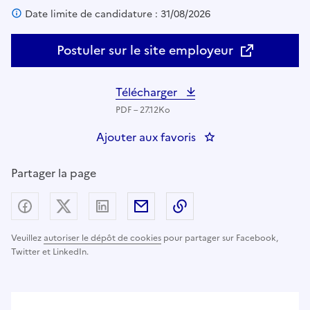
Date limite de candidature : 31/08/2026
Postuler sur le site employeur
Télécharger
PDF – 27.12Ko
Ajouter aux favoris
: Chargé(e) de l'appui
Partager la page
Partager sur Facebook
Partager sur X (anciennement Twitter) - nouv
Partager sur LinkedIn
Partager par email
Copier dans le presse
Veuillez
autoriser le dépôt de cookies
pour partager sur Facebook,
Twitter et LinkedIn.