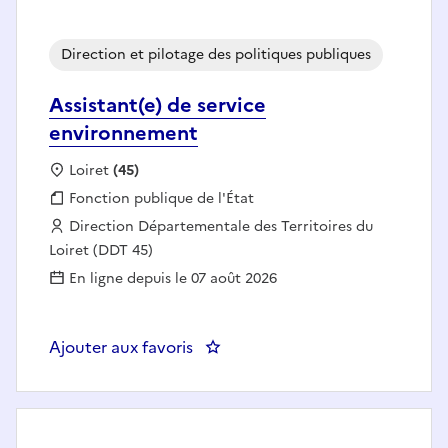
Direction et pilotage des politiques publiques
Assistant(e) de service
environnement
Localisation :
Loiret
(45)
Fonction publique :
Fonction publique de l'État
Employeur :
Direction Départementale des Territoires du
Loiret (DDT 45)
En ligne depuis le 07 août 2026
Ajouter aux favoris
: Assistant(e) de service enviro