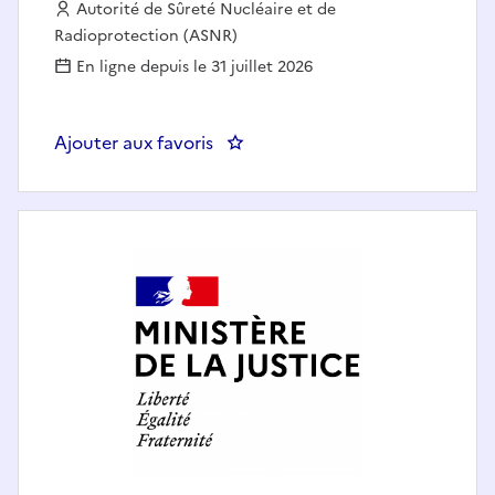
Employeur :
Autorité de Sûreté Nucléaire et de
Radioprotection (ASNR)
En ligne depuis le 31 juillet 2026
Ajouter aux favoris
: CDD - Juriste H/F