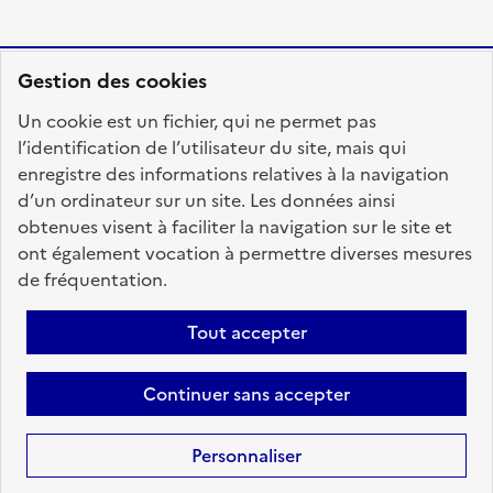
Gestion des cookies
RÉPUBLIQUE
Un cookie est un fichier, qui ne permet pas
FRANÇAISE
l’identification de l’utilisateur du site, mais qui
enregistre des informations relatives à la navigation
d’un ordinateur sur un site. Les données ainsi
obtenues visent à faciliter la navigation sur le site et
fonction-publique.gouv.fr
legifrance.gouv.fr
ont également vocation à permettre diverses mesures
de fréquentation.
gouvernement.fr
service-public.fr
data.gouv.fr
Tout accepter
Plan du site
Accessibilité : totalement conforme
Personnaliser les cookies
Mentions légales
Contact
Aide
Continuer sans accepter
candidats
Personnaliser
Sauf mention contraire, tous les textes de ce site sont sous
licence
etalab-2.0