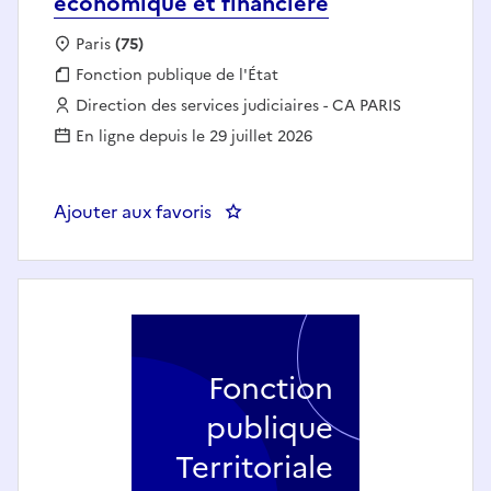
économique et financière
Localisation :
Paris
(75)
Fonction publique :
Fonction publique de l'État
Employeur :
Direction des services judiciaires - CA PARIS
En ligne depuis le 29 juillet 2026
Ajouter aux favoris
: Assistant spécialisé service co
Fonction
publique
Territoriale