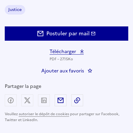
Justice
Domaine :
Postuler par mail
Télécharger
PDF – 27.15Ko
Ajouter aux favoris
: Chef(fe) d'antenne
Partager la page
Partager sur Facebook
Partager sur X (anciennement Twitter) - nouv
Partager sur LinkedIn
Partager par email
Copier dans le presse
Veuillez
autoriser le dépôt de cookies
pour partager sur Facebook,
Twitter et LinkedIn.