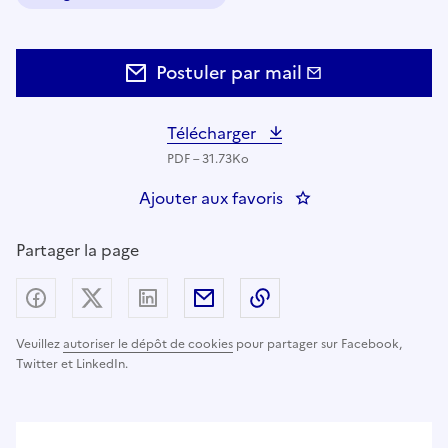
Domaine :
Postuler par mail
Télécharger
PDF – 31.73Ko
Ajouter aux favoris
: Chef(fe) de projet
Partager la page
Partager sur Facebook
Partager sur X (anciennement Twitter) - nouv
Partager sur LinkedIn
Partager par email
Copier dans le presse
Veuillez
autoriser le dépôt de cookies
pour partager sur Facebook,
Twitter et LinkedIn.