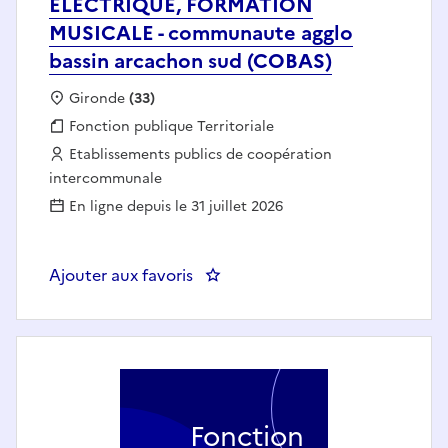
ELECTRIQUE, FORMATION
MUSICALE - communaute agglo
bassin arcachon sud (COBAS)
Localisation :
Gironde
(33)
Fonction publique :
Fonction publique Territoriale
Employeur :
Etablissements publics de coopération
intercommunale
En ligne depuis le 31 juillet 2026
Ajouter aux favoris
: ENSEIGNANT(E) EN GUITARE E
Fonction