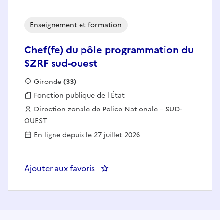
Enseignement et formation
Chef(fe) du pôle programmation du
SZRF sud-ouest
Localisation :
Gironde
(33)
Fonction publique :
Fonction publique de l'État
Employeur :
Direction zonale de Police Nationale – SUD-
OUEST
En ligne depuis le 27 juillet 2026
Ajouter aux favoris
: Chef(fe) du pôle programmatio