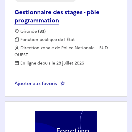
Gestionnaire des stages - pôle
programmation
Localisation :
Gironde
(33)
Fonction publique :
Fonction publique de l'État
Employeur :
Direction zonale de Police Nationale – SUD-
OUEST
En ligne depuis le 28 juillet 2026
Ajouter aux favoris
: Gestionnaire des stages - pôl
Fonction