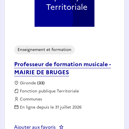
Territoriale
Enseignement et formation
Professeur de formation musicale -
MAIRIE DE BRUGES
Localisation :
Gironde
(33)
Fonction publique :
Fonction publique Territoriale
Employeur :
Communes
En ligne depuis le 31 juillet 2026
Ajouter aux favoris
: Professeur de formation music