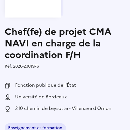
Chef(fe) de projet CMA
NAVI en charge de la
coordination F/H
Réf.
Référence :
2026-2301976
Fonction publique :
Fonction publique de l'État
Employeur :
Université de Bordeaux
Localisation :
210 chemin de Leysotte - Villenave d'Ornon
Enseignement et formation