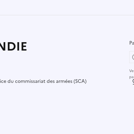
NDIE
Pa
Ve
pa
r :
ice du commissariat des armées (SCA)
L