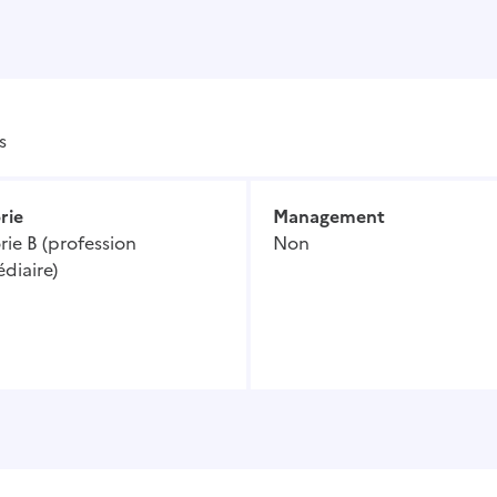
s
rie
Management
ie B (profession
Non
diaire)