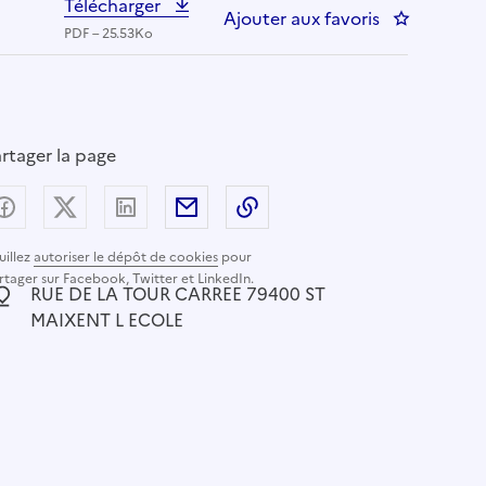
Télécharger
Ajouter aux favoris
: CONSEILL
PDF – 25.53Ko
rtager la page
Partager sur Facebook
Partager sur X (anciennement Twitter) - nouvelle
Partager sur LinkedIn
Partager par email
Copier dans le presse-pap
uillez
autoriser le dépôt de cookies
pour
rtager sur Facebook, Twitter et LinkedIn.
ocalisation :
RUE DE LA TOUR CARREE 79400 ST
MAIXENT L ECOLE