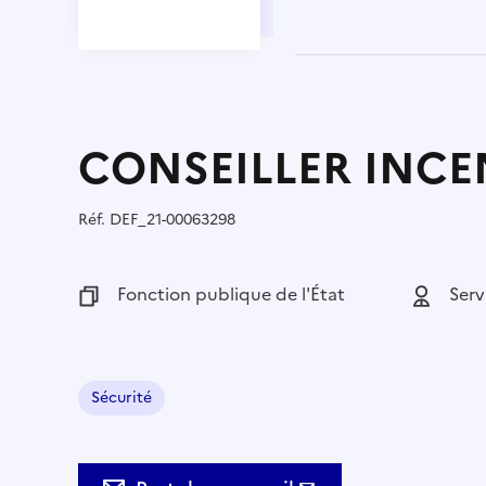
CONSEILLER INCE
Réf.
Référence :
DEF_21-00063298
Fonction publique :
Fonction publique de l'État
Employeu
Serv
Sécurité
Domaine :