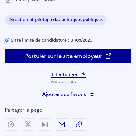
Direction et pilotage des politiques publiques
Domaine :
Date limite de candidature : 31/08/2026
Postuler sur le site employeur
Télécharger
PDF – 28.52Ko
Ajouter aux favoris
: DGT-POLSOC4- RB - 
Partager la page
Partager sur Facebook
Partager sur X (anciennement Twitter) - nouv
Partager sur LinkedIn
Partager par email
Copier dans le presse