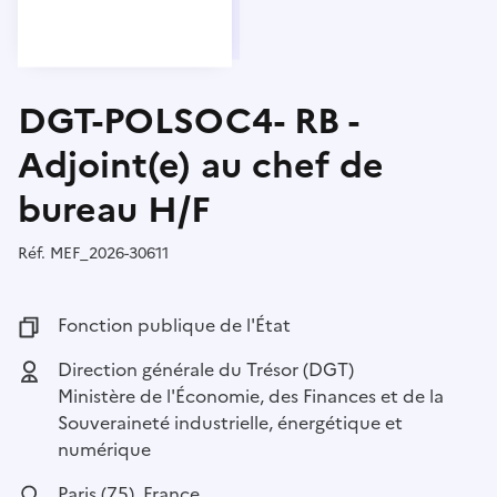
DGT-POLSOC4- RB -
Adjoint(e) au chef de
bureau H/F
Réf.
Référence :
MEF_2026-30611
Fonction publique :
Fonction publique de l'État
Employeur :
Direction générale du Trésor (DGT)
Ministère de l'Économie, des Finances et de la
Souveraineté industrielle, énergétique et
numérique
Localisation :
Paris (75), France