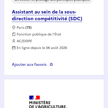
Assistant au sein de la sous-
direction compétitivité (SDC)
Localisation :
Paris
(75)
Fonction publique :
Fonction publique de l'État
Employeur :
AC/DGPE
En ligne depuis le 06 août 2026
Ajouter aux favoris
: Assistant au sein de la sous-di