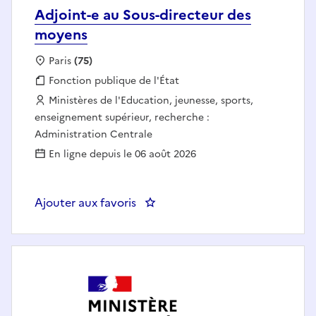
Adjoint-e au Sous-directeur des
moyens
Localisation :
Paris
(75)
Fonction publique :
Fonction publique de l'État
Employeur :
Ministères de l'Education, jeunesse, sports,
enseignement supérieur, recherche :
Administration Centrale
En ligne depuis le 06 août 2026
Ajouter aux favoris
: Adjoint-e au Sous-directeur de