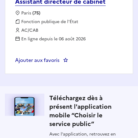
Assistant directeur de cabinet
Localisation :
Paris
(75)
Fonction publique :
Fonction publique de l'État
Employeur :
AC/CAB
En ligne depuis le 06 août 2026
Ajouter aux favoris
: Assistant directeur de cabinet
Téléchargez dès à
présent l'application
mobile “Choisir le
service public”
Avec l’application, retrouvez en