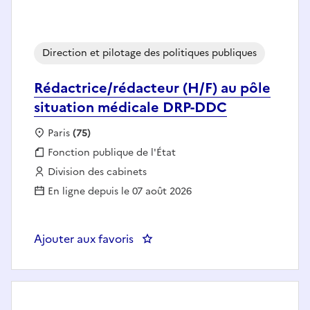
Direction et pilotage des politiques publiques
Rédactrice/rédacteur (H/F) au pôle
situation médicale DRP-DDC
Localisation :
Paris
(75)
Fonction publique :
Fonction publique de l'État
Employeur :
Division des cabinets
En ligne depuis le 07 août 2026
Ajouter aux favoris
: Rédactrice/rédacteur (H/F) au