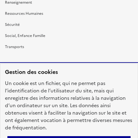
Renseignement
Ressources Humaines
Sécurité
Social, Enfance Famille
Transports
Gestion des cookies
RÉPUBLIQUE
Un cookie est un fichier, qui ne permet pas
FRANÇAISE
l’identification de l’utilisateur du site, mais qui
enregistre des informations relatives à la navigation
d’un ordinateur sur un site. Les données ainsi
obtenues visent à faciliter la navigation sur le site et
fonction-publique.gouv.fr
legifrance.gouv.fr
ont également vocation à permettre diverses mesures
de fréquentation.
gouvernement.fr
service-public.fr
data.gouv.fr