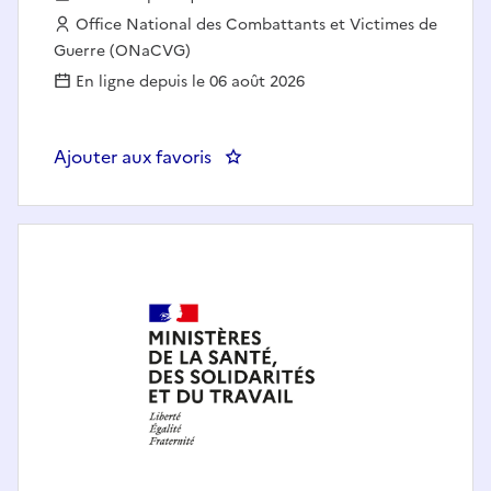
Employeur :
Office National des Combattants et Victimes de
Guerre (ONaCVG)
En ligne depuis le 06 août 2026
Ajouter aux favoris
: ONaCVG - Référent ou Référent