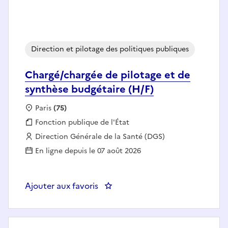
Direction et pilotage des politiques publiques
Chargé/chargée de pilotage et de
synthèse budgétaire (H/F)
Localisation :
Paris
(75)
Fonction publique :
Fonction publique de l'État
Employeur :
Direction Générale de la Santé (DGS)
En ligne depuis le 07 août 2026
Ajouter aux favoris
: Chargé/chargée de pilotage et 