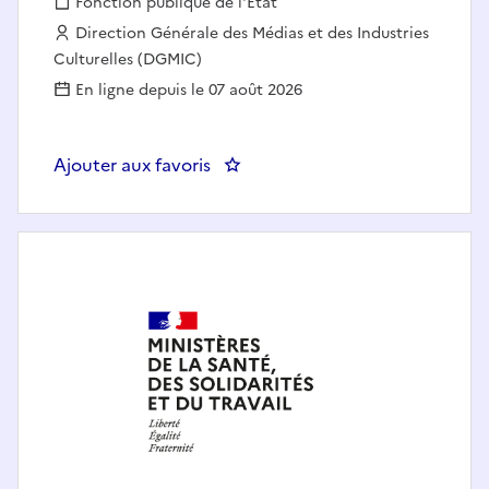
Fonction publique :
Fonction publique de l'État
Employeur :
Direction Générale des Médias et des Industries
Culturelles (DGMIC)
En ligne depuis le 07 août 2026
Ajouter aux favoris
: Chargé de mission financement d