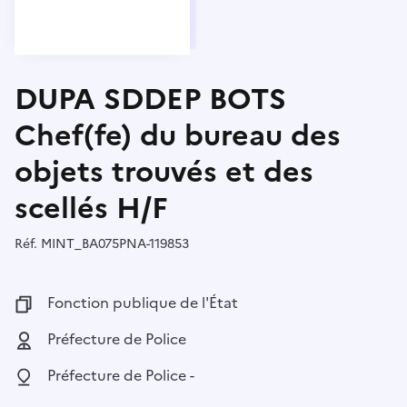
DUPA SDDEP BOTS
Chef(fe) du bureau des
objets trouvés et des
scellés H/F
Réf.
Référence :
MINT_BA075PNA-119853
Fonction publique :
Fonction publique de l'État
Employeur :
Préfecture de Police
Localisation :
Préfecture de Police -