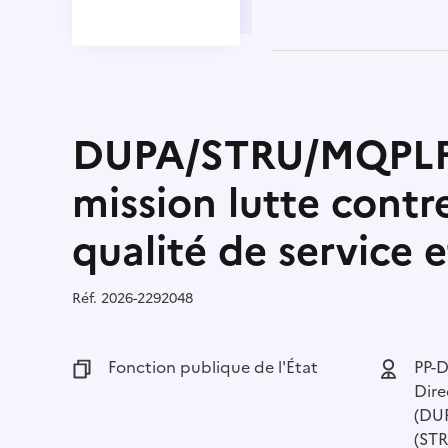
DUPA/STRU/MQPLF
mission lutte contre
qualité de service
Réf.
Référence :
2026-2292048
Fonction publique :
Fonction publique de l'État
Employeu
PP-D
Dire
(DUP
(STR