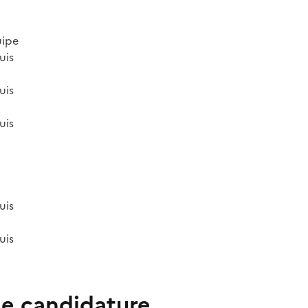
uipe
uis
uis
uis
uis
uis
e candidature