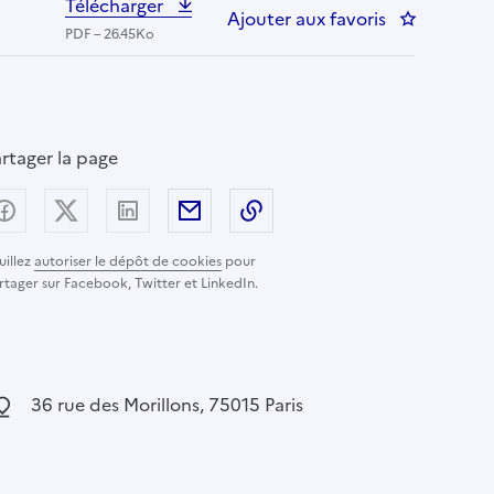
Télécharger
Ajouter aux favoris
: DUPA/STRU
PDF – 26.45Ko
rtager la page
Partager sur Facebook
Partager sur X (anciennement Twitter) - nouvelle
Partager sur LinkedIn
Partager par email
Copier dans le presse-pap
uillez
autoriser le dépôt de cookies
pour
rtager sur Facebook, Twitter et LinkedIn.
ocalisation :
36 rue des Morillons, 75015 Paris