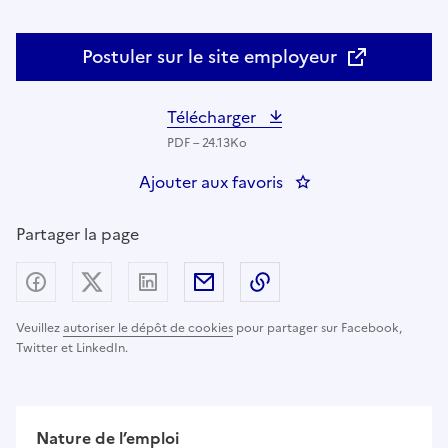
Postuler sur le site employeur
Télécharger
PDF – 24.13Ko
Ajouter aux favoris
: Enseignant(e) du 
Partager la page
Partager sur Facebook
Partager sur X (anciennement Twitter) - nouv
Partager sur LinkedIn
Partager par email
Copier dans le presse
Veuillez
autoriser le dépôt de cookies
pour partager sur Facebook,
Twitter et LinkedIn.
Nature de l’emploi