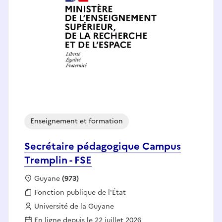
Enseignement et formation
Secrétaire pédagogique Campus
Tremplin - FSE
Localisation :
Guyane
(973)
Fonction publique :
Fonction publique de l'État
Employeur :
Université de la Guyane
En ligne depuis le 22 juillet 2026