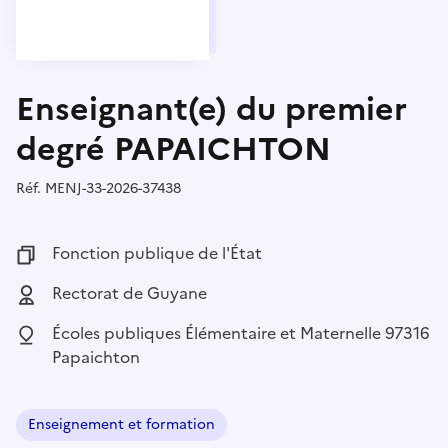
Enseignant(e) du premier
degré PAPAICHTON
Réf.
Référence :
MENJ-33-2026-37438
Fonction publique :
Fonction publique de l'État
Employeur :
Rectorat de Guyane
Localisation :
Écoles publiques Élémentaire et Maternelle 97316
Papaichton
Enseignement et formation
Domaine :