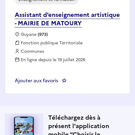
Assistant d'enseignement artistique
- MAIRIE DE MATOURY
Localisation :
Guyane
(973)
Fonction publique :
Fonction publique Territoriale
Employeur :
Communes
En ligne depuis le 19 juillet 2026
Ajouter aux favoris
: Assistant d'enseignement arti
Téléchargez dès à
présent l'application
mobile “Choisir le