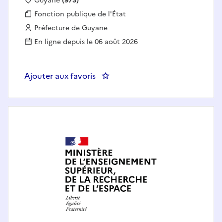
Localisation :
Guyane
(973)
Fonction publique :
Fonction publique de l'État
Employeur :
Préfecture de Guyane
En ligne depuis le 06 août 2026
Ajouter aux favoris
: Chef de pôle FPCA-DRF-Coopér