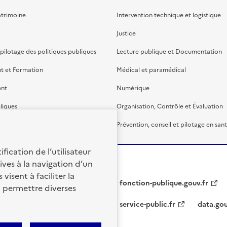
atrimoine
Intervention technique et logistique
Justice
 pilotage des politiques publiques
Lecture publique et Documentation
t et Formation
Médical et paramédical
ent
Numérique
liques
Organisation, Contrôle et Évaluation
étaire et financière
Prévention, conseil et pilotage en san
fication de l’utilisateur
ives à la navigation d’un
visent à faciliter la
fonction-publique.gouv.fr
à permettre diverses
service-public.fr
data.gou