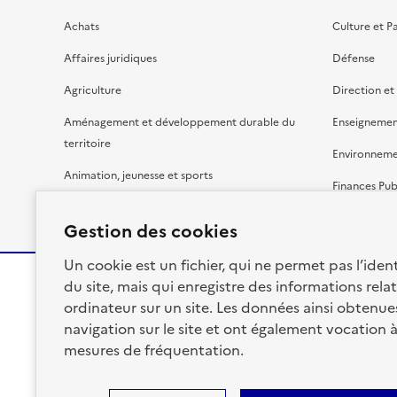
Achats
Culture et P
Affaires juridiques
Défense
Agriculture
Direction et
Aménagement et développement durable du
Enseignemen
territoire
Environnem
Animation, jeunesse et sports
Finances Pub
Bâtiment
Gestion budg
Gestion des cookies
Un cookie est un fichier, qui ne permet pas l’identi
du site, mais qui enregistre des informations relat
ordinateur sur un site. Les données ainsi obtenues 
RÉPUBLIQUE
navigation sur le site et ont également vocation 
FRANÇAISE
mesures de fréquentation.