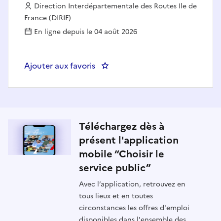
Employeur :
Direction Interdépartementale des Routes Ile de
France (DIRIF)
En ligne depuis le 04 août 2026
Ajouter aux favoris
: Chargé(e) de mission transition
Téléchargez dès à
présent l'application
mobile “Choisir le
service public”
Avec l’application, retrouvez en
tous lieux et en toutes
circonstances les offres d'emploi
disponibles dans l'ensemble des