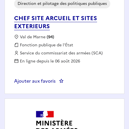
Direction et pilotage des politiques publiques
CHEF SITE ARCUEIL ET SITES
EXTERIEURS
Localisation :
Val de Marne
(94)
Fonction publique :
Fonction publique de l'État
Employeur :
Service du commissariat des armées (SCA)
En ligne depuis le 06 août 2026
Ajouter aux favoris
: CHEF SITE ARCUEIL ET SITES E