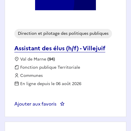
Direction et pilotage des politiques publiques
Assistant des élus (h/f) - Villejuif
Localisation :
Val de Marne
(94)
Fonction publique :
Fonction publique Territoriale
Employeur :
Communes
En ligne depuis le 06 août 2026
Ajouter aux favoris
: Assistant des élus (h/f) - Villejuif