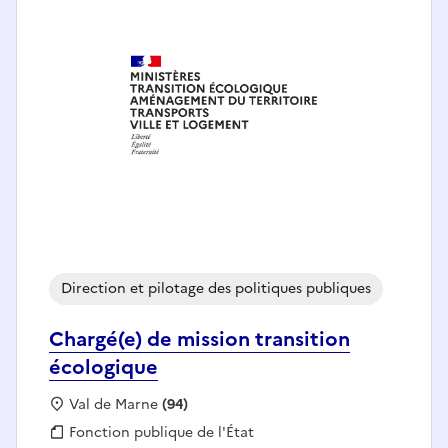
Direction et pilotage des politiques publiques
Chargé(e) de mission transition
écologique
Localisation :
Val de Marne
(94)
Fonction publique :
Fonction publique de l'État