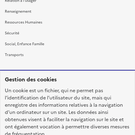
Relation à l’usager
Renseignement
Ressources Humaines
Sécurité
Social, Enfance Famille
Transports
Gestion des cookies
RÉPUBLIQUE
Un cookie est un fichier, qui ne permet pas
FRANÇAISE
l’identification de l’utilisateur du site, mais qui
enregistre des informations relatives à la navigation
d’un ordinateur sur un site. Les données ainsi
obtenues visent à faciliter la navigation sur le site et
fonction-publique.gouv.fr
legifrance.gouv.fr
ont également vocation à permettre diverses mesures
de fréquentation.