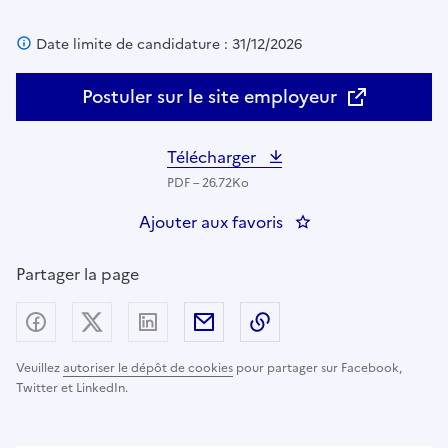
Date limite de candidature : 31/12/2026
Postuler sur le site employeur
Télécharger
PDF – 26.72Ko
Ajouter aux favoris
: Gestionnaire des do
Partager la page
Partager sur Facebook
Partager sur X (anciennement Twitter) - nouv
Partager sur LinkedIn
Partager par email
Copier dans le presse
Veuillez
autoriser le dépôt de cookies
pour partager sur Facebook,
Twitter et LinkedIn.