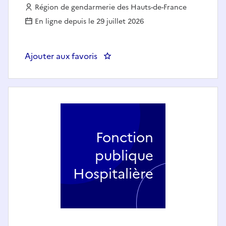
Employeur :
Région de gendarmerie des Hauts-de-France
En ligne depuis le 29 juillet 2026
Ajouter aux favoris
: RGHF - Gestionnaire locatif(ve)
Fonction
publique
Hospitalière