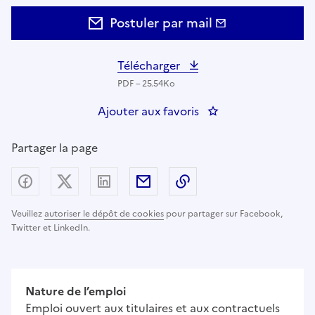
Postuler par mail
Télécharger
PDF – 25.54Ko
Ajouter aux favoris
: Gestionnaire pilot
Partager la page
Partager sur Facebook
Partager sur X (anciennement Twitter) - nouv
Partager sur LinkedIn
Partager par email
Copier dans le presse
Veuillez
autoriser le dépôt de cookies
pour partager sur Facebook,
Twitter et LinkedIn.
Nature de l’emploi
Emploi ouvert aux titulaires et aux contractuels