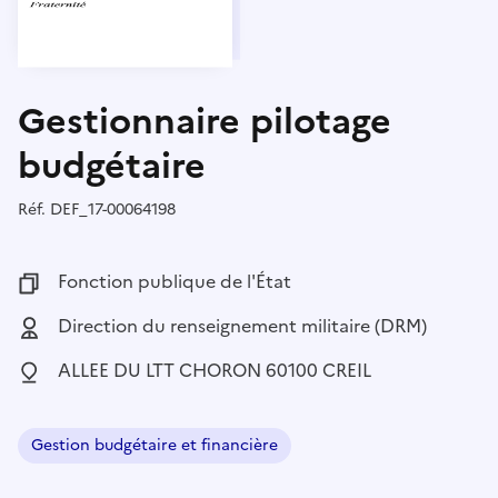
Gestionnaire pilotage
budgétaire
Réf.
Référence :
DEF_17-00064198
Fonction publique :
Fonction publique de l'État
Employeur :
Direction du renseignement militaire (DRM)
Localisation :
ALLEE DU LTT CHORON 60100 CREIL
Gestion budgétaire et financière
Domaine :