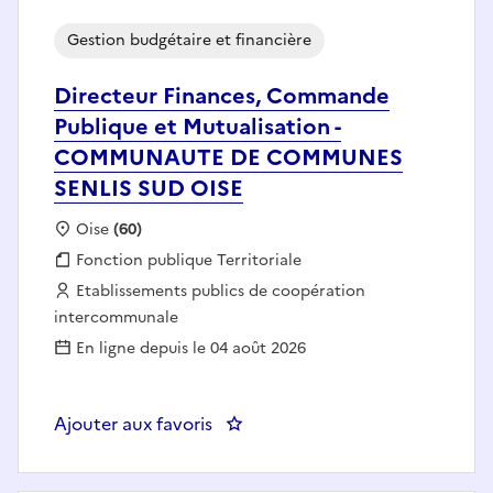
Gestion budgétaire et financière
Directeur Finances, Commande
Publique et Mutualisation -
COMMUNAUTE DE COMMUNES
SENLIS SUD OISE
Localisation :
Oise
(60)
Fonction publique :
Fonction publique Territoriale
Employeur :
Etablissements publics de coopération
intercommunale
En ligne depuis le 04 août 2026
Ajouter aux favoris
: Directeur Finances, Comman