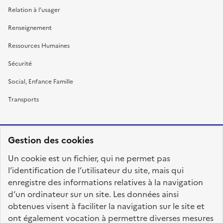
Relation à l’usager
Renseignement
Ressources Humaines
Sécurité
Social, Enfance Famille
Transports
Gestion des cookies
RÉPUBLIQUE
Un cookie est un fichier, qui ne permet pas
FRANÇAISE
l’identification de l’utilisateur du site, mais qui
enregistre des informations relatives à la navigation
d’un ordinateur sur un site. Les données ainsi
obtenues visent à faciliter la navigation sur le site et
fonction-publique.gouv.fr
legifrance.gouv.fr
ont également vocation à permettre diverses mesures