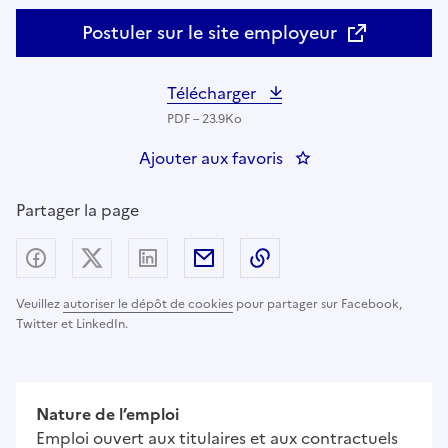
Postuler sur le site employeur
Télécharger
PDF – 23.9Ko
Ajouter aux favoris
: Infirmier - coordina
Partager la page
Partager sur Facebook
Partager sur X (anciennement Twitter) - nouv
Partager sur LinkedIn
Partager par email
Copier dans le presse
Veuillez
autoriser le dépôt de cookies
pour partager sur Facebook,
Twitter et LinkedIn.
Nature de l’emploi
Emploi ouvert aux titulaires et aux contractuels