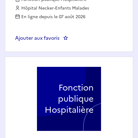
Employeur :
Hôpital Necker-Enfants Malades
En ligne depuis le 07 août 2026
Ajouter aux favoris
: InInfirmier.e Diplômé.e d'État,
Fonction
publique
Hospitalière