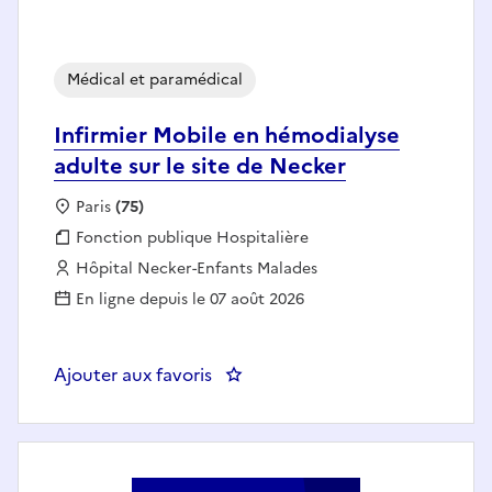
Médical et paramédical
Infirmier Mobile en hémodialyse
adulte sur le site de Necker
Localisation :
Paris
(75)
Fonction publique :
Fonction publique Hospitalière
Employeur :
Hôpital Necker-Enfants Malades
En ligne depuis le 07 août 2026
Ajouter aux favoris
: Infirmier Mobile en hémodialyse