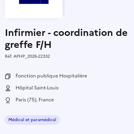
Infirmier - coordination de
greffe F/H
Réf.
Référence :
APHP_2026-22332
Fonction publique :
Fonction publique Hospitalière
Employeur :
Hôpital Saint-Louis
Localisation :
Paris (75), France
Médical et paramédical
Domaine :