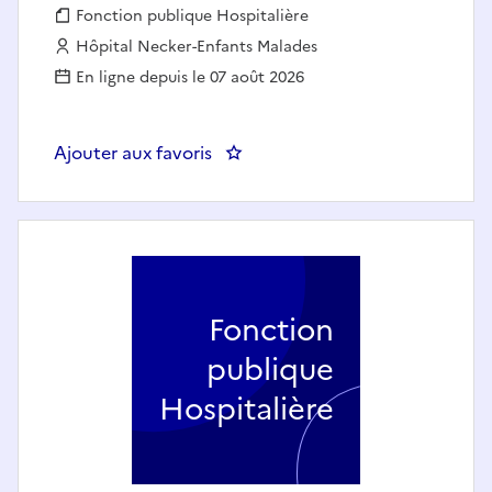
Fonction publique :
Fonction publique Hospitalière
Employeur :
Hôpital Necker-Enfants Malades
En ligne depuis le 07 août 2026
Ajouter aux favoris
: Infirmier en soins intensifs et
Fonction
publique
Hospitalière