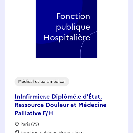
Fonction
publique
Hospitalière
Médical et paramédical
InInfirmier.e Diplômé.e d'État,
Ressource Douleur et Médecine
Palliative F/H
Localisation :
Paris
(75)
Fonction publique :
Fonction publique Hospitalière