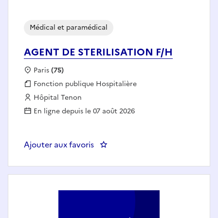
Médical et paramédical
AGENT DE STERILISATION F/H
Localisation :
Paris
(75)
Fonction publique :
Fonction publique Hospitalière
Employeur :
Hôpital Tenon
En ligne depuis le 07 août 2026
Ajouter aux favoris
: AGENT DE STERILISATION F/H